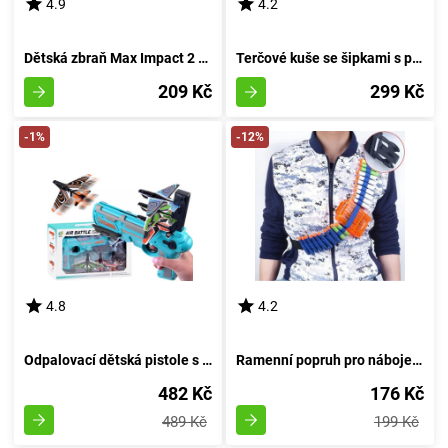
4.9
4.2
Dětská zbraň Max Impact 2 v 1
Terčové kuše se šipkami s přísavky
209 Kč
299 Kč
-1%
-12%
4.8
4.2
Odpalovací dětská pistole s letadly - Modrá
Ramenní popruh pro náboje pro pistole NERF
482 Kč
176 Kč
489 Kč
199 Kč