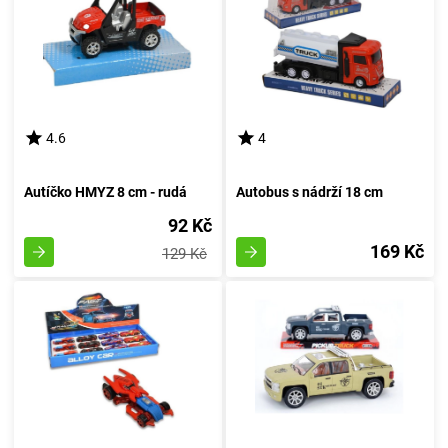
4.6
4
Autíčko HMYZ 8 cm - rudá
Autobus s nádrží 18 cm
92 Kč
169 Kč
129 Kč