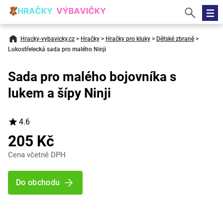
Hracky-vybavicky.cz
>
Hračky
>
Hračky pro kluky
>
Dětské zbraně
>
Lukostřelecká sada pro malého Ninji
Sada pro malého bojovníka s
lukem a šípy Ninji
4.6
205 Kč
Cena včetně DPH
Do obchodu