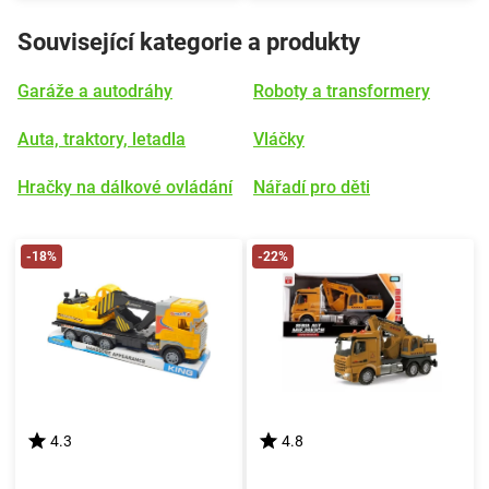
Související kategorie a produkty
Garáže a autodráhy
Roboty a transformery
Auta, traktory, letadla
Vláčky
Hračky na dálkové ovládání
Nářadí pro děti
-18%
-22%
4.3
4.8