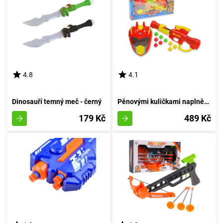
4.8
4.1
Dinosauří temný meč - černý
Pěnovými kuličkami naplněná vesmírná pistole s maskou
179 Kč
489 Kč