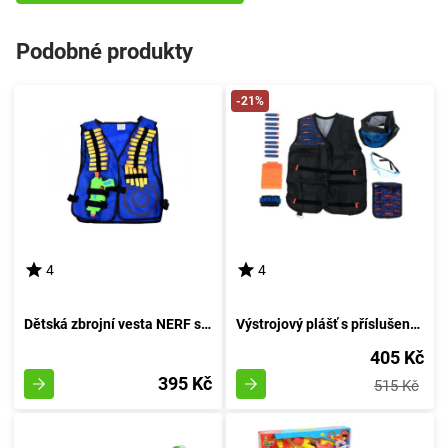
Podobné produkty
-21%
4
4
Dětská zbrojní vesta NERF s revolverem a střelivem - rudá
Výstrojový plášť s příslušenstvím pro zbraně NERF
405 Kč
395 Kč
515 Kč