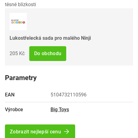
těsné blízkosti
Lukostřelecká sada pro malého Ninji
205 Kč
Do obchodu
Parametry
EAN
5104732110596
Výrobce
Big Toys
Zobrazit nejlepší cenu