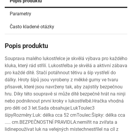
Popis produktu
Parametry
Často kladené otázky
Popis produktu
Souprava malého lukostřelce je skvělá výbava pro každého
kluka, který rád střílí. Lukostřelba je skvělá a aktivní zábava
pro každé dítě. Stačí potáhnout tětivu a šíp vystřelí do
dálky. Hroty šípů jsou vyrobeny z měkké gumy ve tvaru
přísavek, které jsou navrženy tak, aby zajistily bezpečnou
hru. Díky této soupravě si může dítě bezpečně hrát na ninji
nebo podniknout první kroky v lukostřelbě.Hračka vhodná
pro děti od 3 let.Sada obsahuje:LukToulec3
šípyRozměry:Luk: délka cca 52 cmToulec:Šipky: délka cca
..... cm.BEZPEČNOSTNÍ PRAVIDLA:nemířit na zvířata a
lidinepoužívat luk na veřejných místechnestřílel na cíl z