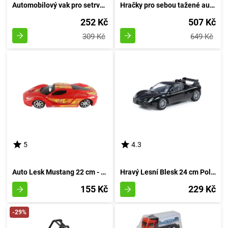
Automobilový vak pro setrvačník
Hračky pro sebou tažené autíčka
252 Kč
507 Kč
309 Kč
649 Kč
5
4.3
Auto Lesk Mustang 22 cm - rudá
Hravý Lesní Blesk 24 cm Polesie - rudá
155 Kč
229 Kč
-29%