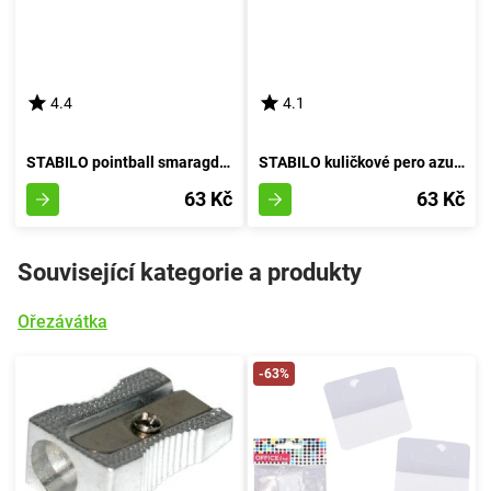
4.4
4.1
STABILO pointball smaragdová
STABILO kuličkové pero azurové inkoustem
63 Kč
63 Kč
Související kategorie a produkty
Ořezávátka
-63%