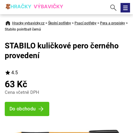
Hracky-vybavicky.cz
>
Školní potřeby
>
Psací potřeby
>
Pera a propisky
>
Stabilo pointball černá
STABILO kuličkové pero černého
provedení
4.5
63 Kč
Cena včetně DPH
Do obchodu