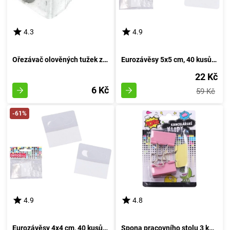
4.3
4.9
Ořezávač olověných tužek z kovu - jednotlivý špičák
Eurozávěsy 5x5 cm, 40 kusů - Kované háčky pro zavěšení, balení 40 kousků
22 Kč
6 Kč
59 Kč
-61%
4.9
4.8
Eurozávěsy 4x4 cm, 40 kusů - Čtyřičkové závěsy Euro, balení 40 kousků
Spona pracovního stolu 3 kusy, 41 milimetrů