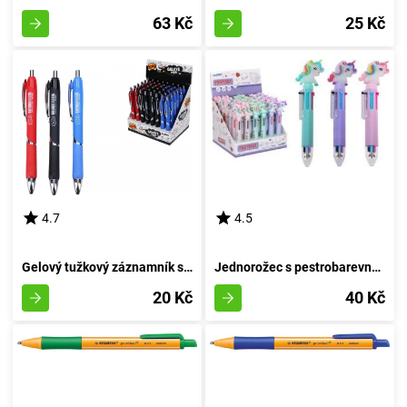
63 Kč
25 Kč
4.7
4.5
Gelový tužkový záznamník s tloušťkou 1,0 mm, 48 kusů
Jednorožec s pestrobarevnou výzdobou (6 odstínů)
20 Kč
40 Kč