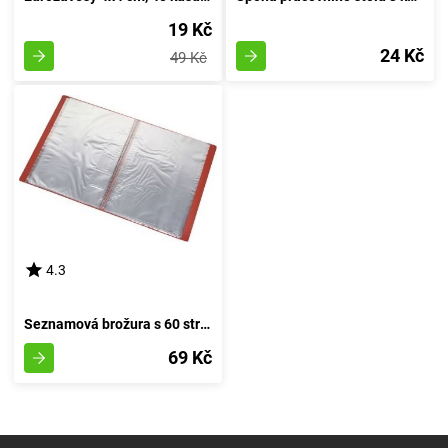
19 Kč
24 Kč
49 Kč
4.3
Seznamová brožura s 60 stránkami
69 Kč