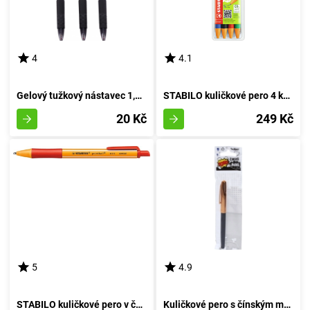
4
4.1
Gelový tužkový nástavec 1,0mm (modrá inkoustová náplň)
STABILO kuličkové pero 4 kusy Sada
20 Kč
249 Kč
5
4.9
STABILO kuličkové pero v červeném provedení
Kuličkové pero s čínským motivem