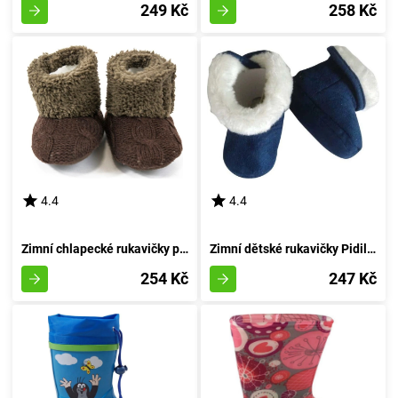
249 Kč
258 Kč
4.4
4.4
Zimní chlapecké rukavičky pro miminka, Pidilidi, PD0562-18, hnědé barvy - velikost 74/80 | 9-12 měsíců
Zimní dětské rukavičky Pidilidi, PD0556-04, azurová - velikost 68/74 | pro věk 6-9 měsíců
254 Kč
247 Kč