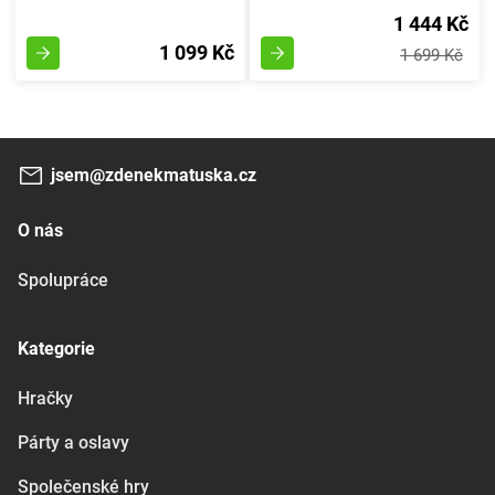
1 444 Kč
1 099 Kč
1 699 Kč
jsem@zdenekmatuska.cz
O nás
Spolupráce
Kategorie
Hračky
Párty a oslavy
Společenské hry