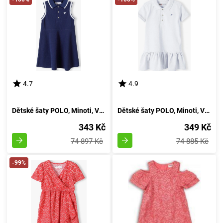
4.7
4.9
Dětské šaty POLO, Minoti, Velikost 14polo 13, Dívčí - 98/104 | Věk 3-4 let
Dětské šaty POLO, Minoti, Velikost 14, Dívčí - 98/104 | 3/4 roky
343 Kč
349 Kč
74 897 Kč
74 885 Kč
-99%