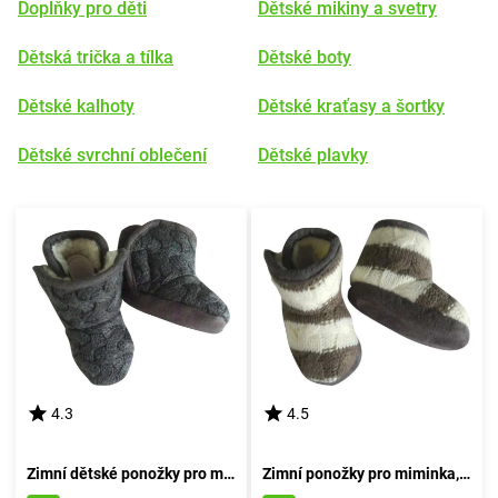
Doplňky pro děti
Dětské mikiny a svetry
Dětská trička a tílka
Dětské boty
Dětské kalhoty
Dětské kraťasy a šortky
Dětské svrchní oblečení
Dětské plavky
4.3
4.5
Zimní dětské ponožky pro miminka, Pidilidi, PD0555-09, šedé - velikost 74/80 | pro věk 9-12 měsíců
Zimní ponožky pro miminka, Pidilidi, PD0558-09, šedá - velikost 74/80 | 9-12 měsíců