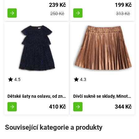
239 Kč
199 Kč
250 Kč
313 Kč
4.5
4.3
Dětské šaty na oslavu, od značky Minoti, FORTUNE 3, v hluboké modři - velikost 92/98 | pro věk 2-3 let
Dívčí sukně se sklady, Minoti, ZAČAROVANÁ 10, holčička - 98/104 | 3/4let
410 Kč
344 Kč
Související kategorie a produkty