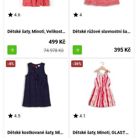
4.6
4
Dětské šaty, Minoti, Velikost 34, Dívčí - 158/164 | Věk 13/14 let
Dětské růžové slavnostní šaty, Minoti, KOUZELNÉ 1, velikost 98/104 | pro věk 3 až 4 let
499 Kč
395 Kč
74 978 Kč
-4%
-36%
4.5
4.1
Dětské kostkované šaty, Minoti, PREP 8, azurová - velikost 98/104 | pro věk 3 až 4 roky
Dětské šaty, Minoti, GLASTO 4, dívčí - velikost 98/104 | pro věk 3 až 4 let