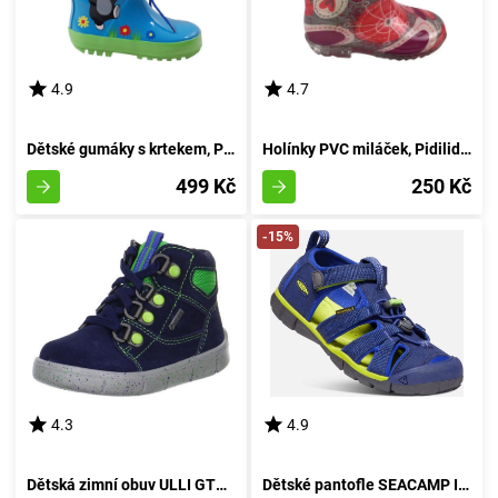
4.9
4.7
Dětské gumáky s krtekem, Pidilidi, PL0016-04, modrá - velikost 27
Holínky PVC miláček, Pidilidi, PL60, dívka - 32
499 Kč
250 Kč
-15%
4.3
4.9
Dětská zimní obuv ULLI GTX, Superfit, 1-00425-81, modré provedení - velikost 21
Dětské pantofle SEACAMP II CNX, MODRÝ OCEÁN/LIMETKA, keen, 1022993/1022978/1022939, 36