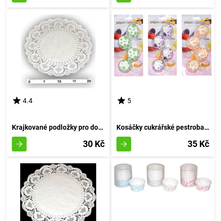
4.4
5
Krajkované podložky pro dorty 24 cm 8 kusů
Kosáčky cukrářské pestrobarevné 8 centimetrů (průměr 4 centimetry, výška 2 centimetry) - balení 100 kusů
30 Kč
35 Kč