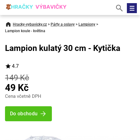
Hracky-vybavicky.cz
>
Párty a oslavy
>
Lampiony
>
Lampion koule - květina
Lampion kulatý 30 cm - Kytička
4.7
149 Kč
49 Kč
Cena včetně DPH
Do obchodu