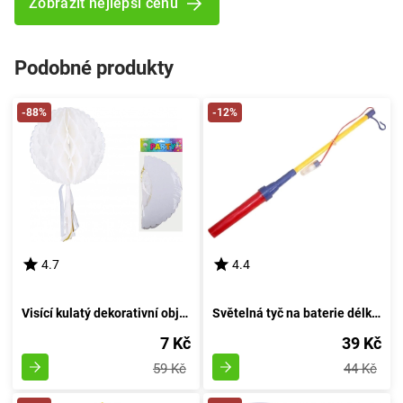
Zobrazit nejlepší cenu
Podobné produkty
-88%
-12%
4.7
4.4
Visící kulatý dekorativní objem 30 cm s provázkem
Světelná tyč na baterie délky 40 cm
7 Kč
39 Kč
59 Kč
44 Kč