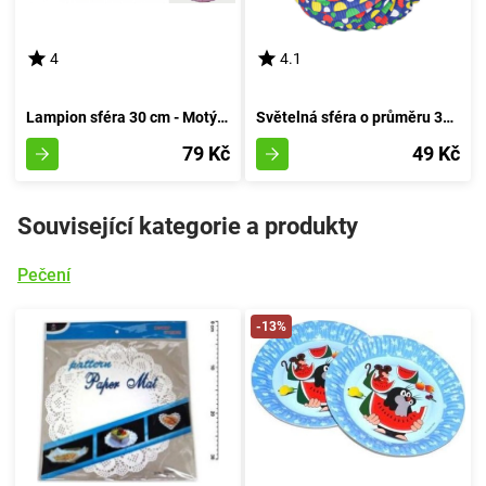
4
4.1
Lampion sféra 30 cm - Motýlík
Světelná sféra o průměru 30 cm, 5 designů
79 Kč
49 Kč
Související kategorie a produkty
Pečení
-13%