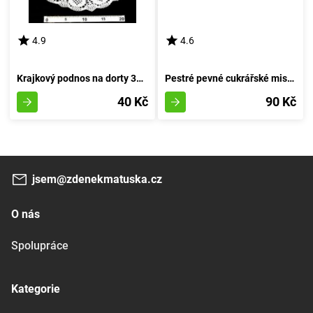
4.9
4.6
Krajkový podnos na dorty 32 cm s 8 kusy
Pestré pevné cukrářské misky (průměr 7,5 cm, výška 4 cm) - balení 25 kusů
40 Kč
90 Kč
jsem@zdenekmatuska.cz
O nás
Spolupráce
Kategorie