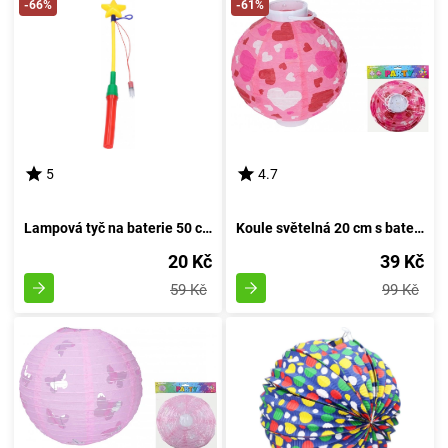
-66%
-61%
5
4.7
Lampová tyč na baterie 50 cm s pulzujícím osvětlením
Koule světelná 20 cm s bateriemi
20 Kč
39 Kč
59 Kč
99 Kč