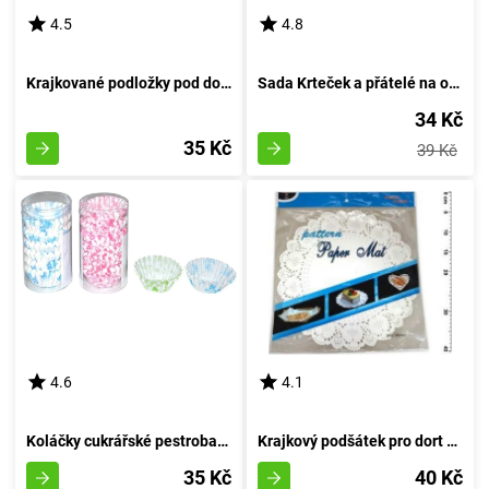
4.5
4.8
Krajkované podložky pod dort o průměru 29 cm, balení 8 kusů
Sada Krteček a přátelé na oslavu 6 kusů, průměr 18 cm
34 Kč
35 Kč
39 Kč
4.6
4.1
Koláčky cukrářské pestrobarevné 6 cm (pr.3 cm, v.1,5 cm) - 200 kousků
Krajkový podšátek pro dort 36cm 8 kusů
35 Kč
40 Kč