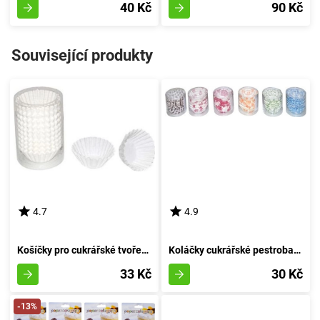
40 Kč
90 Kč
Související produkty
4.7
4.9
Košíčky pro cukrářské tvoření 6cm (šířka 3cm, výška 1,5cm) - balení 200 kusů
Koláčky cukrářské pestrobarevné 7,5cm (pr.3cm, v.2,2cm) - 100 kusů
33 Kč
30 Kč
-13%