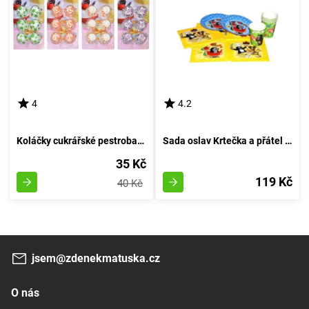
4
4.2
Koláčky cukrářské pestrobarevné 6cm (šířka 2cm, výška 2cm) - balení 150 kusů
Sada oslav Krtečka a přátel 18 kousků
35 Kč
119 Kč
40 Kč
jsem@zdenekmatuska.cz
O nás