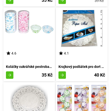
35 Kč
39 Kč
4.6
4.1
Koláčky cukrářské pestrobarevné 6 cm (pr.3 cm, v.1,5 cm) - 200 kousků
Krajkový podšátek pro dort 36cm 8 kusů
35 Kč
40 Kč