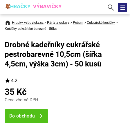
Hracky-vybavicky.cz
>
Párty a oslavy
>
Pečení
>
Cukrářské košíčky
>
Košíčky cukrářské barevné - 50ks
Drobné kadeřníky cukrářské
pestrobarevné 10,5cm (šířka
4,5cm, výška 3cm) - 50 kusů
4.2
35 Kč
Cena včetně DPH
Do obchodu