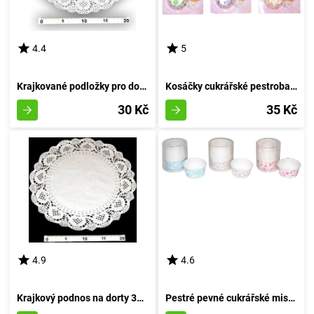
4.4
5
Krajkované podložky pro dorty 24 cm 8 kusů
Kosáčky cukrářské pestrobarevné 8 centimetrů (průměr 4 centimetry, výška 2 centimetry) - balení 100 kusů
30 Kč
35 Kč
4.9
4.6
Krajkový podnos na dorty 32 cm s 8 kusy
Pestré pevné cukrářské misky (průměr 7,5 cm, výška 4 cm) - balení 25 kusů