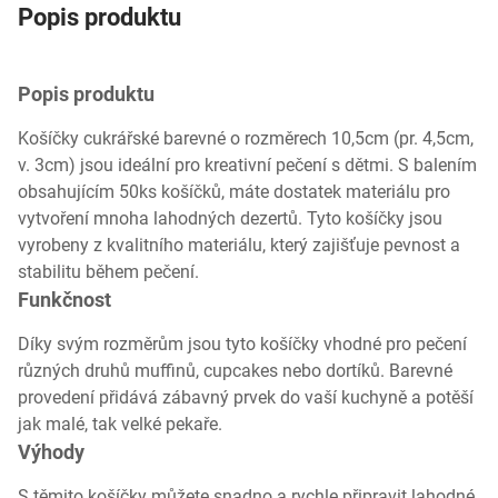
Popis produktu
Popis produktu
Košíčky cukrářské barevné o rozměrech 10,5cm (pr. 4,5cm,
v. 3cm) jsou ideální pro kreativní pečení s dětmi. S balením
obsahujícím 50ks košíčků, máte dostatek materiálu pro
vytvoření mnoha lahodných dezertů. Tyto košíčky jsou
vyrobeny z kvalitního materiálu, který zajišťuje pevnost a
stabilitu během pečení.
Funkčnost
Díky svým rozměrům jsou tyto košíčky vhodné pro pečení
různých druhů muffinů, cupcakes nebo dortíků. Barevné
provedení přidává zábavný prvek do vaší kuchyně a potěší
jak malé, tak velké pekaře.
Výhody
S těmito košíčky můžete snadno a rychle připravit lahodné