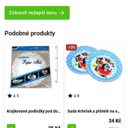
Zobrazit nejlepší cenu
Podobné produkty
-13%
4.5
4.8
Krajkované podložky pod dort o průměru 29 cm, balení 8 kusů
Sada Krteček a přátelé na oslavu 6 kusů, průměr 18 cm
34 Kč