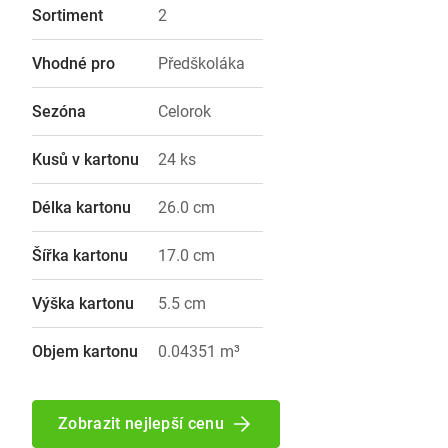
Sortiment
2
Vhodné pro
Předškoláka
Sezóna
Celorok
Kusů v kartonu
24 ks
Délka kartonu
26.0 cm
Šířka kartonu
17.0 cm
Výška kartonu
5.5 cm
Objem kartonu
0.04351 m³
Zobrazit nejlepší cenu