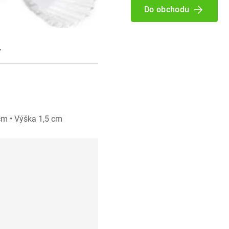
Do obchodu
y
 cm • Výška 1,5 cm