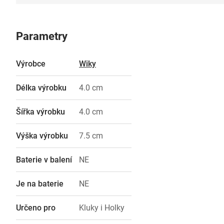
Parametry
Výrobce
Wiky
Délka výrobku
4.0 cm
Šířka výrobku
4.0 cm
Výška výrobku
7.5 cm
Baterie v balení
NE
Je na baterie
NE
Určeno pro
Kluky i Holky