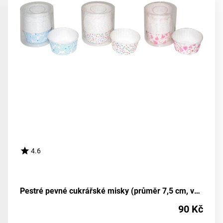
4.6
Pestré pevné cukrářské misky (průměr 7,5 cm, výška 4 cm) - balení 25 kusů
90 Kč