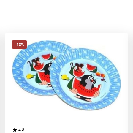
-13%
4.8