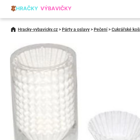
Hracky-vybavicky.cz
>
Párty a oslavy
>
Pečení
>
Cukrářské koš