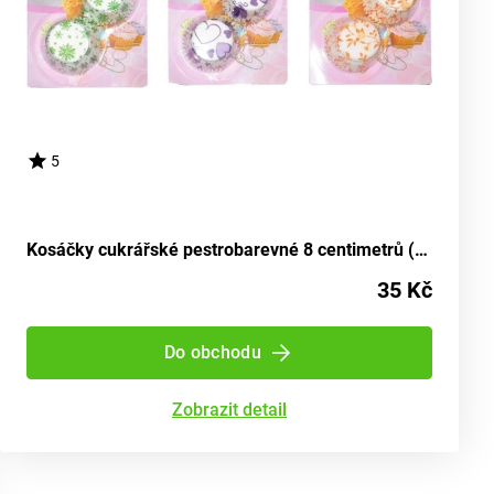
5
Kosáčky cukrářské pestrobarevné 8 centimetrů (průměr 4 centimetry, výška 2 centimetry) - balení 100 kusů
35 Kč
Do obchodu
Zobrazit detail