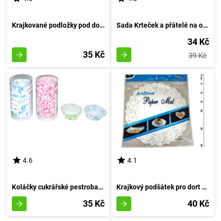
Krajkované podložky pod dort o průměru 29 cm, balení 8 kusů
Sada Krteček a přátelé na oslavu 6 kusů, průměr 18 cm
34 Kč
35 Kč
39 Kč
4.6
4.1
Koláčky cukrářské pestrobarevné 6 cm (pr.3 cm, v.1,5 cm) - 200 kousků
Krajkový podšátek pro dort 36cm 8 kusů
35 Kč
40 Kč