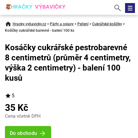
Hracky-vybavicky.cz
>
Párty a oslavy
>
Pečení
>
Cukrářské košíčky
>
Košíčky cukrářské barevné - balení 100 ks
Kosáčky cukrářské pestrobarevné
8 centimetrů (průměr 4 centimetry,
výška 2 centimetry) - balení 100
kusů
5
35 Kč
Cena včetně DPH
Do obchodu