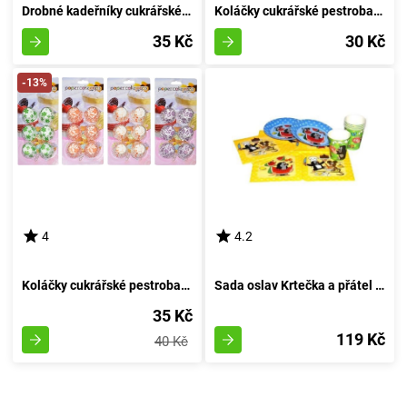
Drobné kadeřníky cukrářské pestrobarevné 10,5cm (šířka 4,5cm, výška 3cm) - 50 kusů
Koláčky cukrářské pestrobarevné 7,5cm (pr.3cm, v.2,2cm) - 100 kusů
35 Kč
30 Kč
-13%
4
4.2
Koláčky cukrářské pestrobarevné 6cm (šířka 2cm, výška 2cm) - balení 150 kusů
Sada oslav Krtečka a přátel 18 kousků
35 Kč
119 Kč
40 Kč