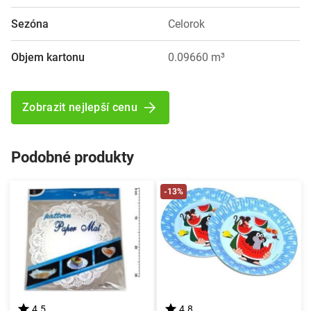
Sezóna
Celorok
Objem kartonu
0.09660 m³
Zobrazit nejlepší cenu
Podobné produkty
-13%
4.5
4.8