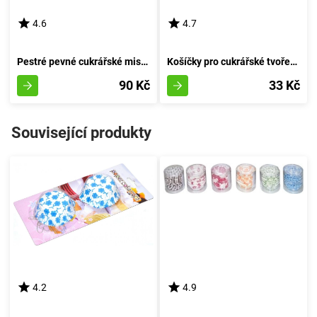
4.6
4.7
Pestré pevné cukrářské misky (průměr 7,5 cm, výška 4 cm) - balení 25 kusů
Košíčky pro cukrářské tvoření 6cm (šířka 3cm, výška 1,5cm) - balení 200 kusů
90 Kč
33 Kč
Související produkty
4.2
4.9