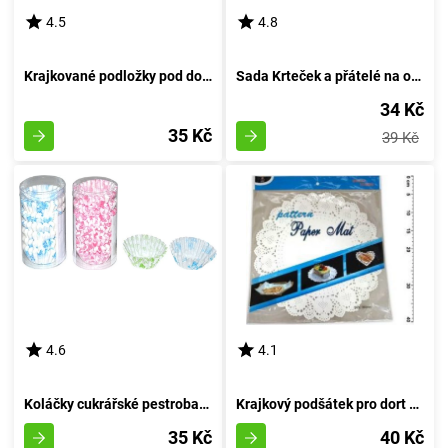
4.5
4.8
Krajkované podložky pod dort o průměru 29 cm, balení 8 kusů
Sada Krteček a přátelé na oslavu 6 kusů, průměr 18 cm
34 Kč
35 Kč
39 Kč
4.6
4.1
Koláčky cukrářské pestrobarevné 6 cm (pr.3 cm, v.1,5 cm) - 200 kousků
Krajkový podšátek pro dort 36cm 8 kusů
35 Kč
40 Kč