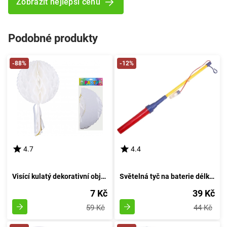
Zobrazit nejlepší cenu
Podobné produkty
-88%
-12%
4.7
4.4
Visící kulatý dekorativní objem 30 cm s provázkem
Světelná tyč na baterie délky 40 cm
7 Kč
39 Kč
59 Kč
44 Kč