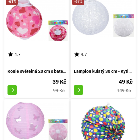
-61%
-67%
4.7
4.7
Koule světelná 20 cm s bateriemi
Lampion kulatý 30 cm - Kytička
39 Kč
49 Kč
99 Kč
149 Kč