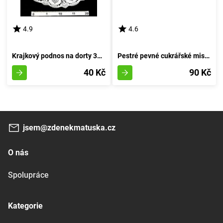
4.9
4.6
Krajkový podnos na dorty 32 cm s 8 kusy
Pestré pevné cukrářské misky (průměr 7,5 cm, výška 4 cm) - balení 25 kusů
40 Kč
90 Kč
jsem@zdenekmatuska.cz
O nás
Spolupráce
Kategorie