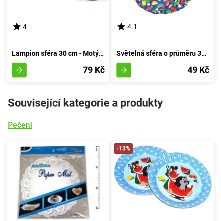
4
4.1
Lampion sféra 30 cm - Motýlík
Světelná sféra o průměru 30 cm, 5 designů
79 Kč
49 Kč
Související kategorie a produkty
Pečení
-13%