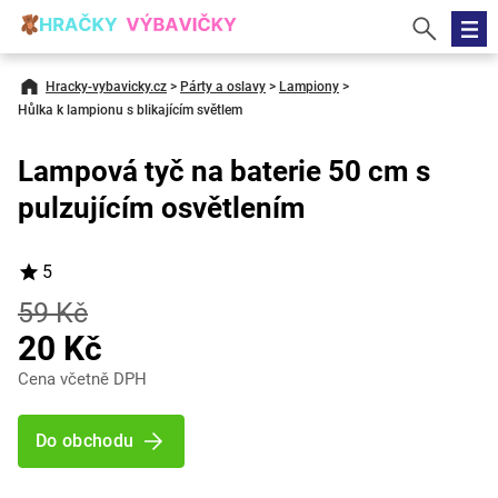
Hracky-vybavicky.cz
>
Párty a oslavy
>
Lampiony
>
Hůlka k lampionu s blikajícím světlem
Lampová tyč na baterie 50 cm s
pulzujícím osvětlením
5
59 Kč
20 Kč
Cena včetně DPH
Do obchodu