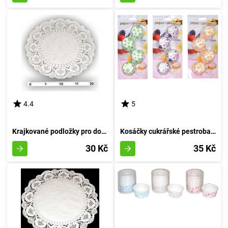
4.4
5
Krajkované podložky pro dorty 24 cm 8 kusů
Kosáčky cukrářské pestrobarevné 8 centimetrů (průměr 4 centimetry, výška 2 centimetry) - balení 100 kusů
30 Kč
35 Kč