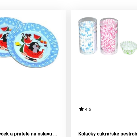
4.6
Sada Krteček a přátelé na oslavu 6 kusů, průměr 18 cm