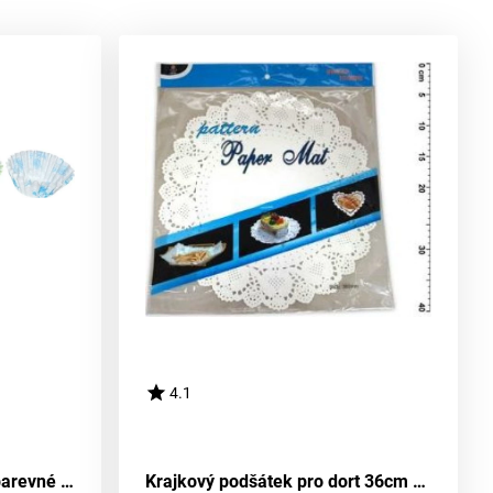
4.1
Koláčky cukrářské pestrobarevné 6 cm (pr.3 cm, v.1,5 cm) - 200 kousků
Krajkový podšátek pro dort 36cm 8 kusů