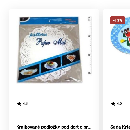
-13%
4.5
4.8
Krajkované podložky pod dort o průměru 29 cm, balení 8 kusů