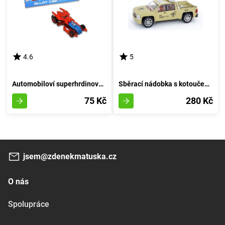
4.6
5
Automobiloví superhrdinové - A
Sběrací nádobka s kotoučem 27 cm - barva písku
75 Kč
280 Kč
jsem@zdenekmatuska.cz
O nás
Spolupráce