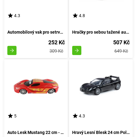
4.3
4.8
Automobilový vak pro setrvačník
Hračky pro sebou tažené autíčka
252 Kč
507 Kč
309 Kč
649 Kč
5
4.3
Auto Lesk Mustang 22 cm - rudá
Hravý Lesní Blesk 24 cm Polesie - rudá