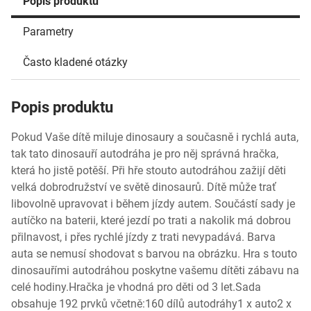
Popis produktu
Parametry
Často kladené otázky
Popis produktu
Pokud Vaše dítě miluje dinosaury a současně i rychlá auta,
tak tato dinosauří autodráha je pro něj správná hračka,
která ho jistě potěší. Při hře stouto autodráhou zažijí děti
velká dobrodružství ve světě dinosaurů. Dítě může trať
libovolně upravovat i během jízdy autem. Součástí sady je
autíčko na baterii, které jezdí po trati a nakolik má dobrou
přilnavost, i přes rychlé jízdy z trati nevypadává. Barva
auta se nemusí shodovat s barvou na obrázku. Hra s touto
dinosauřími autodráhou poskytne vašemu dítěti zábavu na
celé hodiny.Hračka je vhodná pro děti od 3 let.Sada
obsahuje 192 prvků včetně:160 dílů autodráhy1 x auto2 x