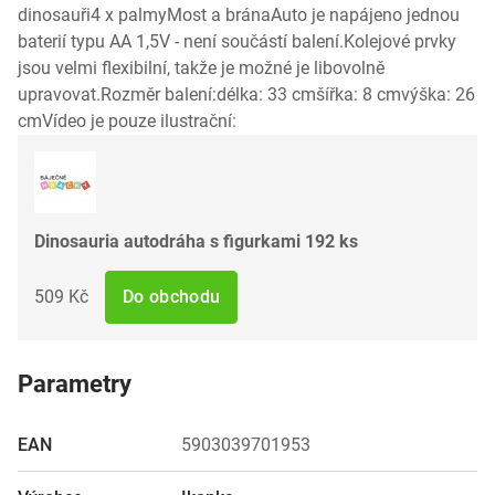
dinosauři4 x palmyMost a bránaAuto je napájeno jednou
baterií typu AA 1,5V - není součástí balení.Kolejové prvky
jsou velmi flexibilní, takže je možné je libovolně
upravovat.Rozměr balení:délka: 33 cmšířka: 8 cmvýška: 26
cmVídeo je pouze ilustrační:
Dinosauria autodráha s figurkami 192 ks
509 Kč
Do obchodu
Parametry
EAN
5903039701953