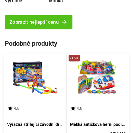
Výrobce
Ikonka
Zobrazit nejlepší cenu
Podobné produkty
-15%
4.8
4.8
Výrazná střílející závodní dráha
Měkká autíčková herní podložka