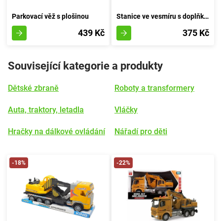
Parkovací věž s plošinou
Stanice ve vesmíru s doplňky 15 kusů
439 Kč
375 Kč
Související kategorie a produkty
Dětské zbraně
Roboty a transformery
Auta, traktory, letadla
Vláčky
Hračky na dálkové ovládání
Nářadí pro děti
-18%
-22%