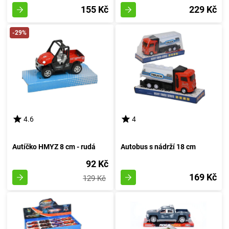
155 Kč
229 Kč
-29%
4.6
4
Autíčko HMYZ 8 cm - rudá
Autobus s nádrží 18 cm
92 Kč
169 Kč
129 Kč