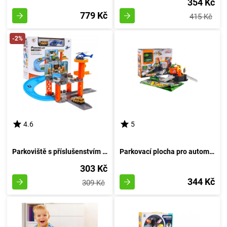
354 Kč
779 Kč
415 Kč
-2%
4.6
5
Parkoviště s příslušenstvím a vrtulníkovým přistávacím místem
Parkovací plocha pro automobily s podložkou
303 Kč
344 Kč
309 Kč