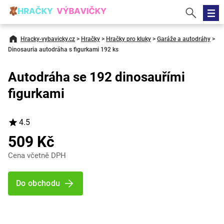
Hracky-vybavicky.cz
>
Hračky
>
Hračky pro kluky
>
Garáže a autodráhy
>
Dinosauria autodráha s figurkami 192 ks
Autodráha se 192 dinosauřími
figurkami
4.5
509 Kč
Cena včetně DPH
Do obchodu