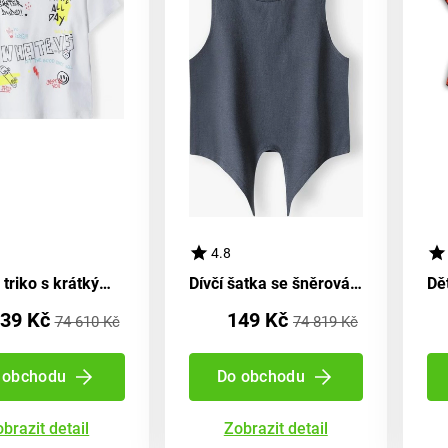
4.8
Dětské triko s krátkým rukávem pro kluka, značky Minoti, velikost 92/98 | 2-3 let
Dívčí šatka se šněrováním, Minoti, velikost 14vest 6, Holka - 158/164 | 13/14let
39 Kč
149 Kč
74 610 Kč
74 819 Kč
 obchodu
Do obchodu
brazit detail
Zobrazit detail