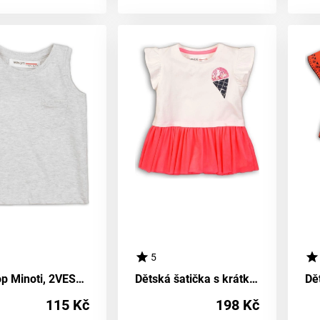
5
Dívčí top Minoti, 2VEST05, barva béžová - velikost 152/158 | pro věk 12/13 let
Dětská šatička s krátkými rukávy, Minoti, Hut 8, bílá - velikost 92/98 | pro věk 2-3 let
115 Kč
198 Kč