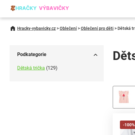
Hracky-vybavicky.cz
>
Oblečení
>
Oblečení pro děti
>
Dětská tr
Děts
Podkategorie
Dětská trička
(129)
-100%