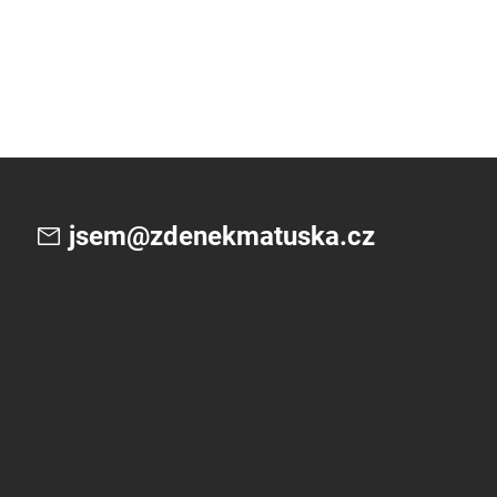
jsem@zdenekmatuska.cz