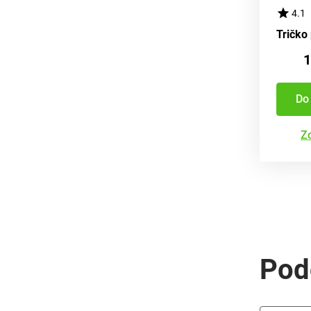
4.1
1
Do
Zo
Pod