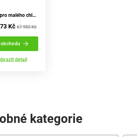
Tričko pro malého chlapce s krátkým rukávem od značky Minoti, model Really 7, ve stříbrné barvě - velikost 80/86 | 12-18 měsíců
73 Kč
67 953 Kč
 obchodu
brazit detail
obné kategorie