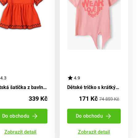
4.3
4.9
Dětská šatička z bavlny, Minoti, Kenya 2, oranžová - velikost 98/104 | pro věk 3 až 4 let
Dětské tričko s krátkými rukávy a zapínáním, značky Minoti, velikost 14tee 37, pro holčičku ve věku 3-4 let
339 Kč
171 Kč
74 859 Kč
Do obchodu
Do obchodu
Zobrazit detail
Zobrazit detail