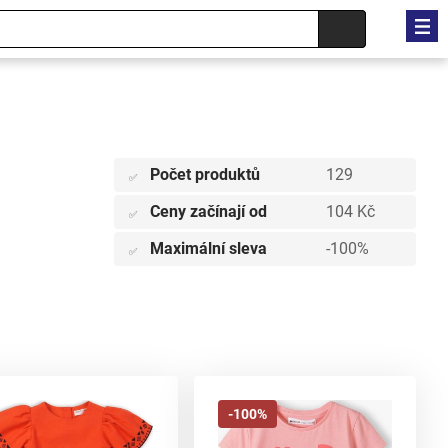
Počet produktů
129
✅
Ceny začínají od
104 Kč
✅
Maximální sleva
-100%
✅
-100%