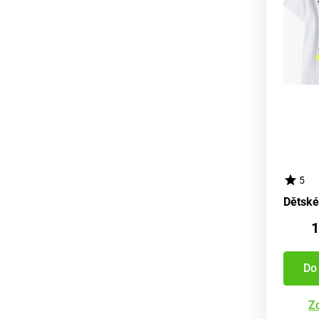
5
1
Do
Zo