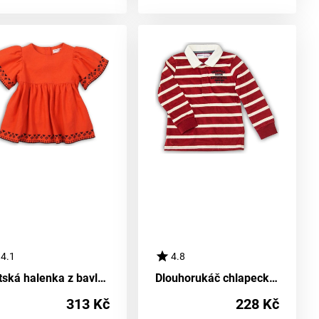
4.1
4.8
Dětská halenka z bavlny, Minoti, Kenya 2, oranžová - velikost 92/98 | pro věk 2-3 let
Dlouhorukáč chlapeckého trička POLO z bavlny, Minoti, model BROOK 4, kluk - velikost 92/98 | věk 2/3 let
313 Kč
228 Kč