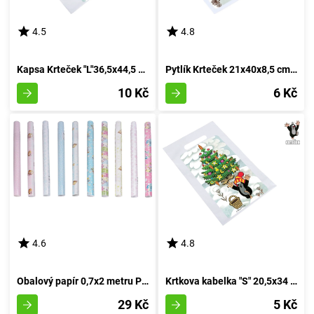
4.5
4.8
Kapsa Krteček "L"36,5x44,5 cm SVÁTKY
Pytlík Krteček 21x40x8,5 cm SVÁTKY
10 Kč
6 Kč
4.6
4.8
Obalový papír 0,7x2 metru PRO DĚTI - RŮZNÁ SMĚS
Krtkova kabelka "S" 20,5x34 cm SVÁTKY
29 Kč
5 Kč