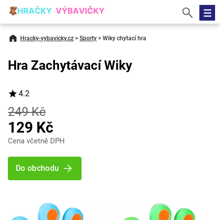
Hracky-vybavicky.cz
>
Sporty
>
Wiky chytací hra
Hra Zachytávací Wiky
4.2
249 Kč
129 Kč
Cena včetně DPH
Do obchodu