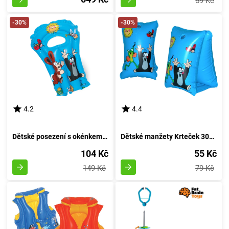
59 Kč
-30%
-30%
4.2
4.4
Dětské posezení s okénkem - Krtek 52x75cm
Dětské manžety Krteček 30x15cm
104 Kč
55 Kč
149 Kč
79 Kč