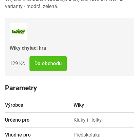
varianty - modrá, zelená.
Wiky chytací hra
129 Kč
Do obchodu
Parametry
Výrobce
Wiky
Určeno pro
Kluky i Holky
Vhodné pro
Předškoláka