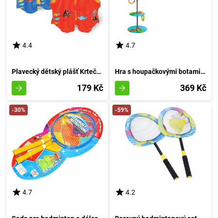
4.4
4.7
Plavecký dětský plášť Krteček 45x50 cm
Hra s houpačkovými botami Swingin' Kopyta od Fat Brain
179 Kč
369 Kč
-30%
-59%
4.7
4.2