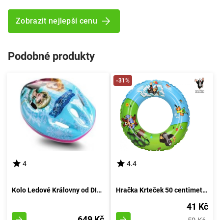
Zobrazit nejlepší cenu
Podobné produkty
-31%
4
4.4
Kolo Ledové Královny od DINO Bikes
Hračka Krteček 50 centimetrů
41 Kč
649 Kč