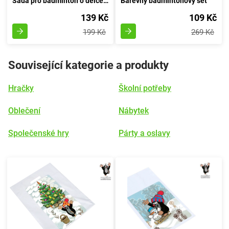
Sada pro badminton o délce 44 centimetrů
Barevný badmintonový set
139 Kč
109 Kč
199 Kč
269 Kč
Související kategorie a produkty
Hračky
Školní potřeby
Oblečení
Nábytek
Společenské hry
Párty a oslavy