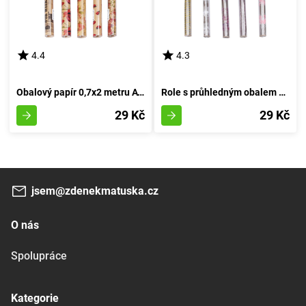
4.4
4.3
Obalový papír 0,7x2 metru AVANA MIX pro každodenní použití
Role s průhledným obalem 0,7x2 m s různými vzory
29 Kč
29 Kč
jsem@zdenekmatuska.cz
O nás
Spolupráce
Kategorie