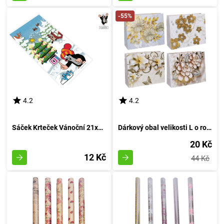
-55%
4.2
4.2
Sáček Krteček Vánoční 21x40 cm
Dárkový obal velikosti L o rozměrech 38x32x12 cm od značky Celorok
20 Kč
12 Kč
44 Kč