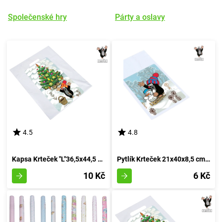
Společenské hry
Párty a oslavy
4.5
4.8
Kapsa Krteček "L"36,5x44,5 cm SVÁTKY
Pytlík Krteček 21x40x8,5 cm SVÁTKY
10 Kč
6 Kč