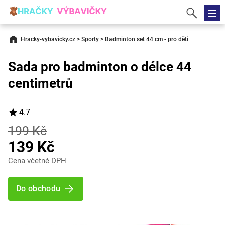
Hracky-vybavicky.cz
>
Sporty
>
Badminton set 44 cm - pro děti
Sada pro badminton o délce 44
centimetrů
4.7
199 Kč
139 Kč
Cena včetně DPH
Do obchodu