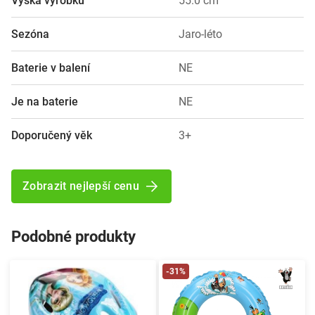
Výška výrobku
55.0 cm
Sezóna
Jaro-léto
Baterie v balení
NE
Je na baterie
NE
Doporučený věk
3+
Zobrazit nejlepší cenu
Podobné produkty
-31%