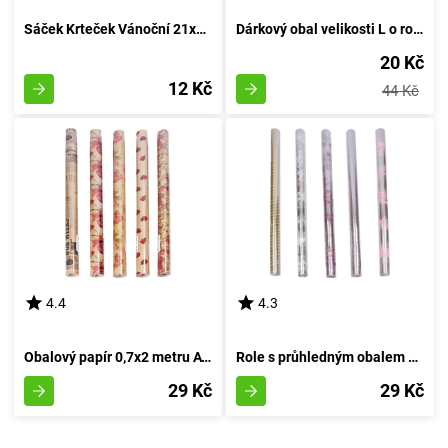
Sáček Krteček Vánoční 21x40 cm
Dárkový obal velikosti L o rozměrech 38x32x12 cm od značky Celorok
20 Kč
12 Kč
44 Kč
4.4
4.3
Obalový papír 0,7x2 metru AVANA MIX pro každodenní použití
Role s průhledným obalem 0,7x2 m s různými vzory
29 Kč
29 Kč