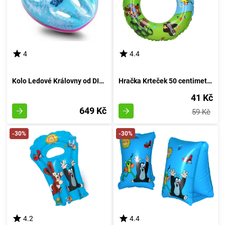
4
4.4
Kolo Ledové Královny od DINO Bikes
Hračka Krteček 50 centimetrů
41 Kč
649 Kč
59 Kč
-30%
-30%
4.2
4.4