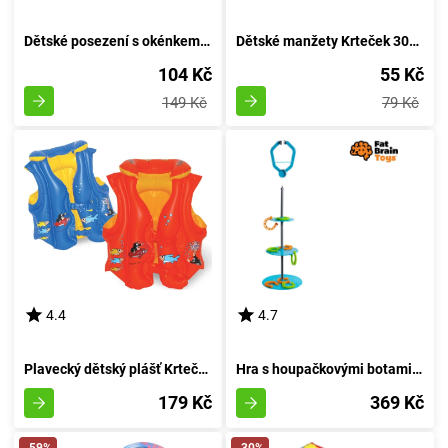
Dětské posezení s okénkem - Krtek 52x75cm
Dětské manžety Krteček 30x15cm
104 Kč
55 Kč
149 Kč
79 Kč
4.4
4.7
Plavecký dětský plášť Krteček 45x50 cm
Hra s houpačkovými botami Swingin' Kopyta od Fat Brain
179 Kč
369 Kč