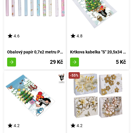
4.6
4.8
Obalový papír 0,7x2 metru PRO DĚTI - RŮZNÁ SMĚS
Krtkova kabelka "S" 20,5x34 cm SVÁTKY
29 Kč
5 Kč
-55%
4.2
4.2