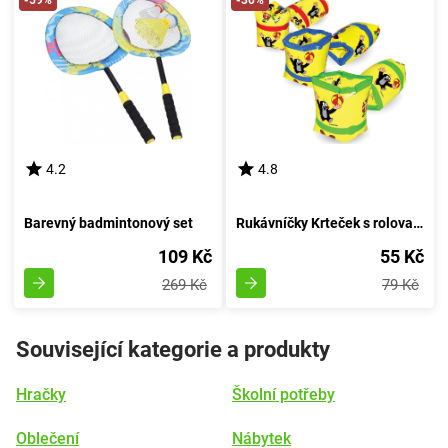
-59%
-30%
4.2
4.8
Barevný badmintonový set
Rukávníčky Krteček s rolovacím mechanismem 18x17cm
109 Kč
55 Kč
269 Kč
79 Kč
Související kategorie a produkty
Hračky
Školní potřeby
Oblečení
Nábytek