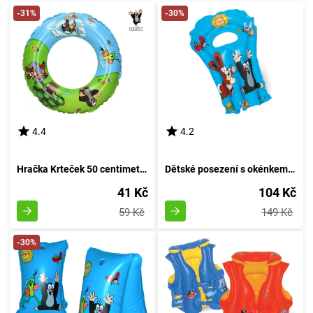
-31%
-30%
4.4
4.2
Hračka Krteček 50 centimetrů
Dětské posezení s okénkem - Krtek 52x75cm
41 Kč
104 Kč
59 Kč
149 Kč
-30%