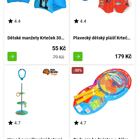
4.4
4.4
Dětské manžety Krteček 30x15cm
Plavecký dětský plášť Krteček 45x50 cm
55 Kč
179 Kč
79 Kč
-30%
4.7
4.7