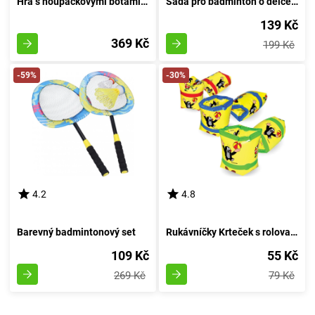
Hra s houpačkovými botami Swingin' Kopyta od Fat Brain
Sada pro badminton o délce 44 centimetrů
139 Kč
369 Kč
199 Kč
-59%
-30%
4.2
4.8
Barevný badmintonový set
Rukávníčky Krteček s rolovacím mechanismem 18x17cm
109 Kč
55 Kč
269 Kč
79 Kč