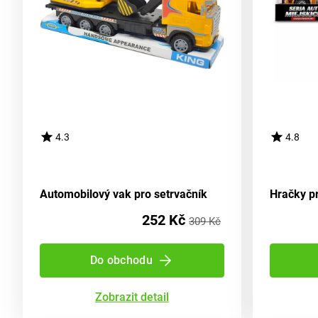
4.3
4.8
Automobilový vak pro setrvačník
Hračky p
252 Kč
309 Kč
Do obchodu
Zobrazit detail