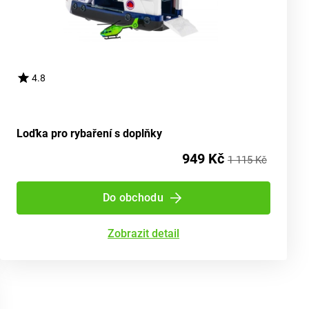
4.8
Loďka pro rybaření s doplňky
949 Kč
1 115 Kč
Do obchodu
Zobrazit detail