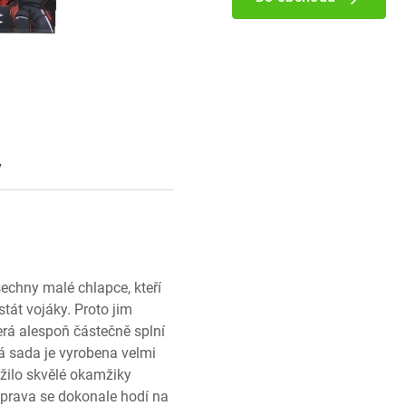
y
echny malé chlapce, kteří
stát vojáky. Proto jim
erá alespoň částečně splní
á sada je vyrobena velmi
zažilo skvělé okamžiky
uprava se dokonale hodí na