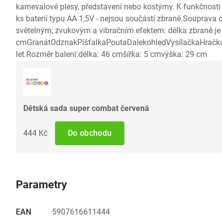
karnevalové plesy, představení nebo kostýmy. K funkčnosti
ks baterií typu AA 1,5V - nejsou součástí zbraně.Souprav
světelným, zvukovým a vibračním efektem: délka zbraně j
cmGranátOdznakPíšťalkaPoutaDalekohledVysílačkaHračka 
let.Rozměr balení:délka: 46 cmšířka: 5 cmvýška: 29 cm
Dětská sada super combat červená
444 Kč
Do obchodu
Parametry
EAN
5907616611444