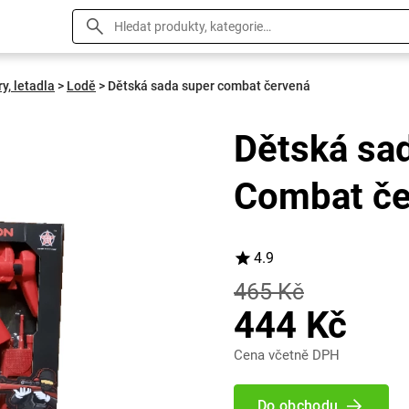
ry, letadla
>
Lodě
>
Dětská sada super combat červená
Dětská sa
Combat če
4.9
465 Kč
444 Kč
Cena včetně DPH
Do obchodu