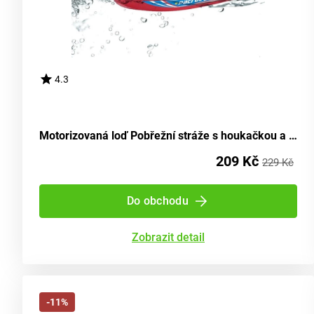
4.3
Motorizovaná loď Pobřežní stráže s houkačkou a světly
209 Kč
229 Kč
Do obchodu
Zobrazit detail
-11%