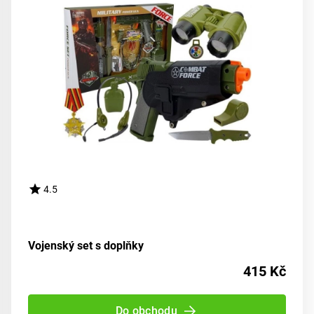
4.5
Vojenský set s doplňky
415 Kč
Do obchodu