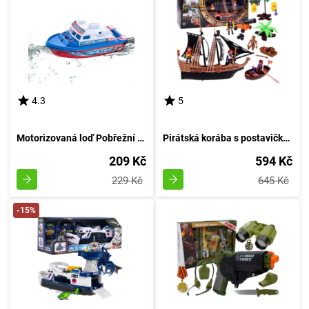
4.3
5
Motorizovaná loď Pobřežní stráže s houkačkou a světly
Pirátská korába s postavičkami pirátů
209 Kč
594 Kč
229 Kč
645 Kč
-15%