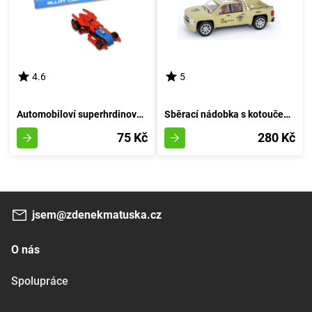
4.6
5
Automobiloví superhrdinové - A
Sběrací nádobka s kotoučem 27 cm - barva písku
75 Kč
280 Kč
jsem@zdenekmatuska.cz
O nás
Spolupráce