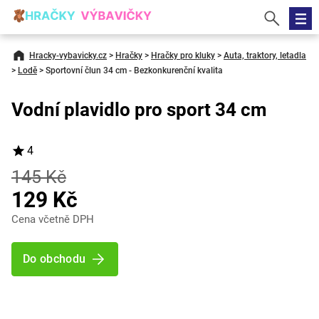
Hracky-vybavicky.cz
>
Hračky
>
Hračky pro kluky
>
Auta, traktory, letadla
>
Lodě
>
Sportovní člun 34 cm - Bezkonkurenční kvalita
Vodní plavidlo pro sport 34 cm
4
145 Kč
129 Kč
Cena včetně DPH
Do obchodu