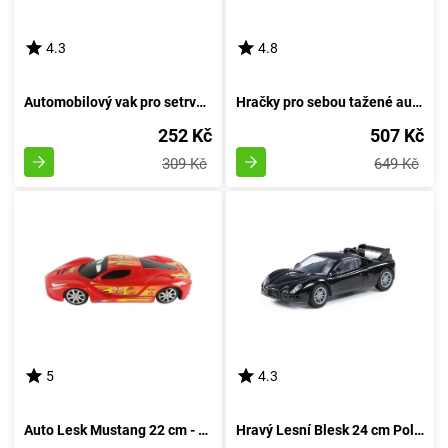
4.3
4.8
Automobilový vak pro setrvačník
Hračky pro sebou tažené autíčka
252 Kč
507 Kč
309 Kč
649 Kč
5
4.3
Auto Lesk Mustang 22 cm - rudá
Hravý Lesní Blesk 24 cm Polesie - rudá