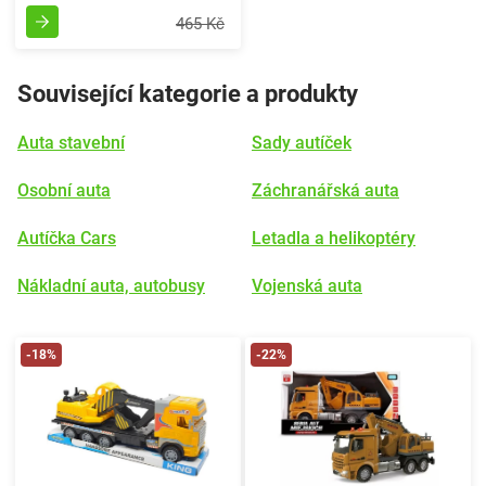
465 Kč
Související kategorie a produkty
Auta stavební
Sady autíček
Osobní auta
Záchranářská auta
Autíčka Cars
Letadla a helikoptéry
Nákladní auta, autobusy
Vojenská auta
-18%
-22%