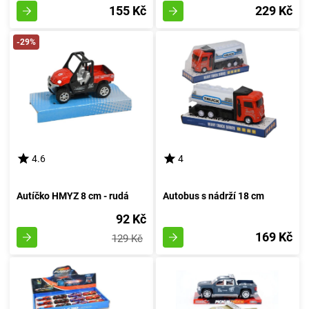
155 Kč
229 Kč
-29%
4.6
4
Autíčko HMYZ 8 cm - rudá
Autobus s nádrží 18 cm
92 Kč
169 Kč
129 Kč