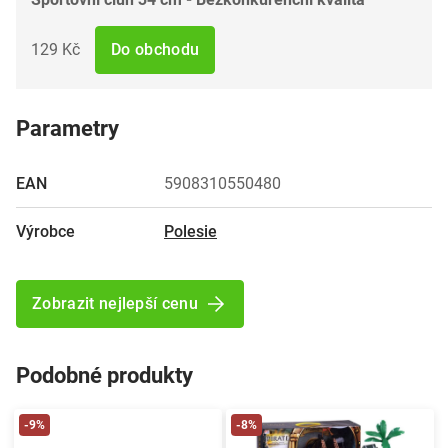
129 Kč
Do obchodu
Parametry
EAN
5908310550480
Výrobce
Polesie
Zobrazit nejlepší cenu
Podobné produkty
-9%
-8%