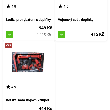
4.8
4.5
Loďka pro rybaření s doplňky
Vojenský set s doplňky
949 Kč
415 Kč
1 115 Kč
-5%
4.9
Dětská sada Bojovník Super Combat červená
444 Kč