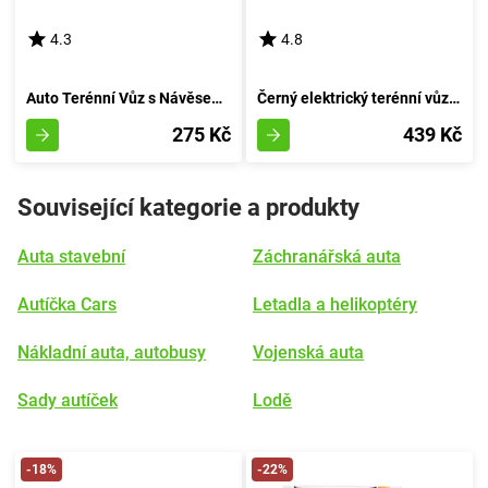
4.3
4.8
Auto Terénní Vůz s Návěsem pro Přepravu Pravěkého Ještěra
Černý elektrický terénní vůz pro děti
275 Kč
439 Kč
Související kategorie a produkty
Auta stavební
Záchranářská auta
Autíčka Cars
Letadla a helikoptéry
Nákladní auta, autobusy
Vojenská auta
Sady autíček
Lodě
-18%
-22%