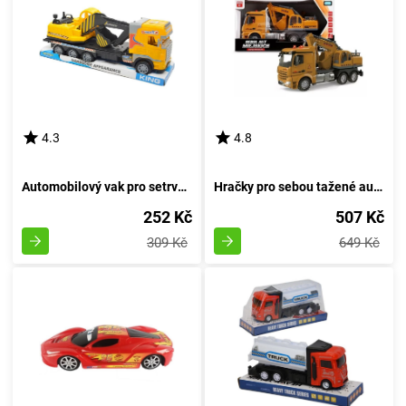
4.3
4.8
Automobilový vak pro setrvačník
Hračky pro sebou tažené autíčka
252 Kč
507 Kč
309 Kč
649 Kč