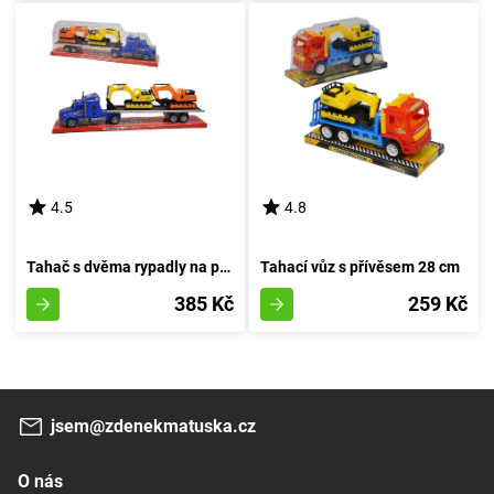
4.5
4.8
Tahač s dvěma rypadly na pásu
Tahací vůz s přívěsem 28 cm
385 Kč
259 Kč
jsem@zdenekmatuska.cz
O nás