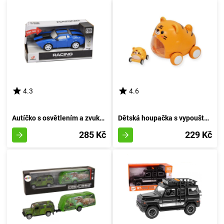
4.3
4.6
Autíčko s osvětlením a zvukem 16 cm - rudé
Dětská houpačka s vypouštěcím mechanismem INSPIROVANÁ MONTESSORI tkaninou
285 Kč
229 Kč