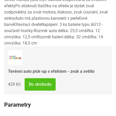
efektyPo stisknutí tlačítka na střeše je slyšet zvuk
zodpovědný za zvuk motora, klakson, zvuk couvání, zvuk
sirényAuto má plastovou karoserii v perleťové
barvěOtevírací dveřeNapájení: 3 ks baterie typu AG13 -
součástí hračky.Rozměr auta:délka: 25,5 cmšířka: 12
cmvýška: 12,5 cmRozměr balení:délka: 32 cmšířka: 14
cmvýška: 18,5 cm
Terénní auto pick-up s efektem - zvuk a světlo
429 Kč
Do obchodu
Parametry