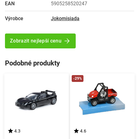
EAN
5905258520247
Výrobce
Jokomisiada
Zobrazit nejlepší cenu
Podobné produkty
-29%
4.3
4.6