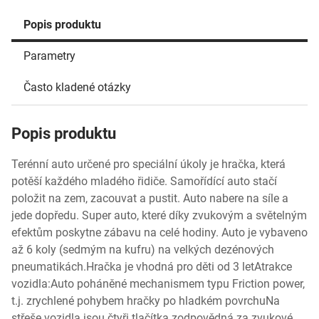
Popis produktu
Parametry
Často kladené otázky
Popis produktu
Terénní auto určené pro speciální úkoly je hračka, která
potěší každého mladého řidiče. Samořídící auto stačí
položit na zem, zacouvat a pustit. Auto nabere na síle a
jede dopředu. Super auto, které díky zvukovým a světelným
efektům poskytne zábavu na celé hodiny. Auto je vybaveno
až 6 koly (sedmým na kufru) na velkých dezénových
pneumatikách.Hračka je vhodná pro děti od 3 letAtrakce
vozidla:Auto poháněné mechanismem typu Friction power,
t.j. zrychlené pohybem hračky po hladkém povrchuNa
střeše vozidla jsou čtyři tlačítka zodpovědná za zvukové