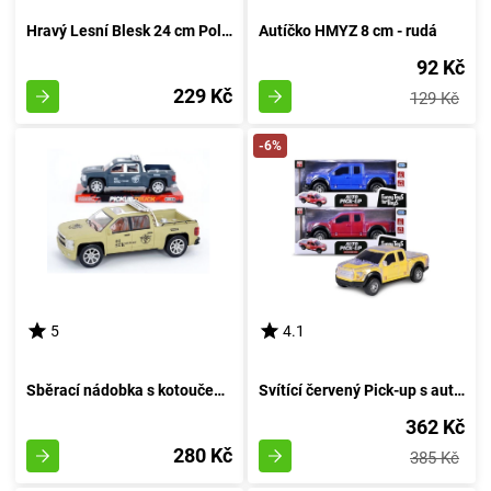
Hravý Lesní Blesk 24 cm Polesie - rudá
Autíčko HMYZ 8 cm - rudá
92 Kč
229 Kč
129 Kč
-6%
5
4.1
Sběrací nádobka s kotoučem 27 cm - barva písku
Svítící červený Pick-up s automatickým ovládáním
362 Kč
280 Kč
385 Kč