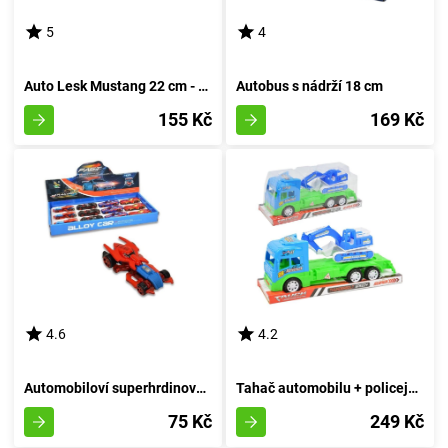
5
4
Auto Lesk Mustang 22 cm - rudá
Autobus s nádrží 18 cm
155 Kč
169 Kč
4.6
4.2
Automobiloví superhrdinové - A
Tahač automobilu + policejní rypadlo
75 Kč
249 Kč