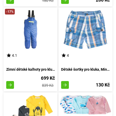
180 Kč
-17%
4.1
4
Zimní dětské kalhoty pro kluky, Pidilidi, PD1083-04, azurová - velikost 98 | 3 roky
Dětské šortky pro kluka, Minoti, pug 5, velikost 92/98 | 2-3 roky
699 Kč
130 Kč
839 Kč