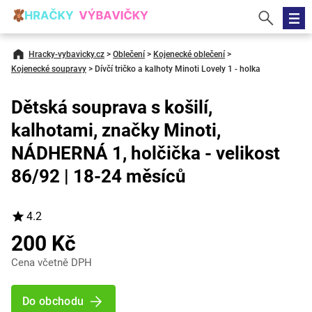
Hracky-vybavicky.cz
>
Oblečení
>
Kojenecké oblečení
>
Kojenecké soupravy
>
Dívčí tričko a kalhoty Minoti Lovely 1 - holka
Dětská souprava s košilí,
kalhotami, značky Minoti,
NÁDHERNÁ 1, holčička - velikost
86/92 | 18-24 měsíců
4.2
200 Kč
Cena včetně DPH
Do obchodu