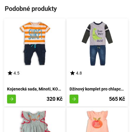
Podobné produkty
4.5
4.8
Kojenecká sada, Minoti, KOKOS 3, žluté - 86/92
Džínový komplet pro chlapce - tričko a džíny, Minoti, Mite 5, kluk - 92/98 | 2/3let
320 Kč
565 Kč