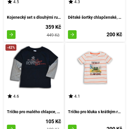
4.5
4.3
Kojenecký set s dlouhými rukávy, Pidilidi, PD1003, pro dívku - velikost 68/74 | 6-9 měsíců
Dětské šortky chlapčenské, Minoti, DESERT 2, zelené - velikost 92/98 | pro věk 2-3 let
359 Kč
200 Kč
449 Kč
-42%
4.6
4.1
Tričko pro malého chlapce, s dlouhými rukávy, od značky Wendee, v tmavě modrém provedení - velikost 98 | Věk 3 roky
Tričko pro kluka s krátkým rukávem, značky Minoti, model Crab 1, bílé barvy - velikost 92/98 | pro věk 2-3 let
105 Kč
200 Kč