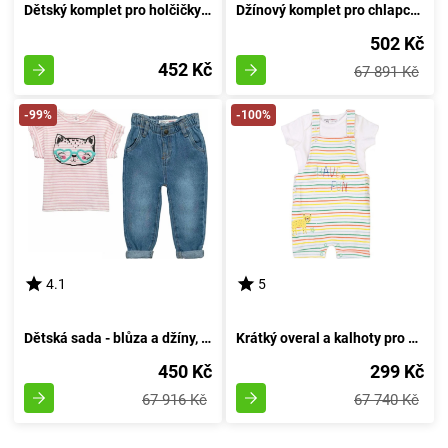
Dětský komplet pro holčičky - top a šortky, Minoti, Ovoce 3, dívka - 86/92 | 18-24 měsíců
Džínový komplet pro chlapce - triko a džíny, Minoti, Planet 4, žluté - velikost 92/98 | pro věk 2/3 let
502 Kč
452 Kč
67 891 Kč
-99%
-100%
4.1
5
Dětská sada - blůza a džíny, Minoti, Purrfect 1, růžové barvy - velikost 92/98 | pro děti ve věku 2-3 let
Krátký overal a kalhoty pro miminka, Minoti, Smiling 7, bílá - velikost 74/80 | věk 9-12 měsíců
450 Kč
299 Kč
67 916 Kč
67 740 Kč