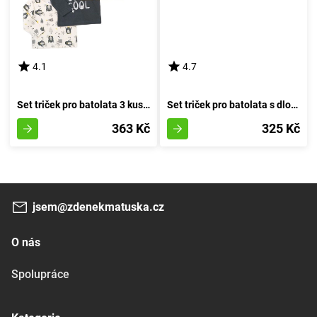
4.1
4.7
Set triček pro batolata 3 kusy, Minoti, Objetí 8, chlapec - 74/80 | 9-12 měsíců
Set triček pro batolata s dlouhými rukávy 3ks, Minoti, Ship 8, chlapec - 74/80 | 9-12m
363 Kč
325 Kč
jsem@zdenekmatuska.cz
O nás
Spolupráce