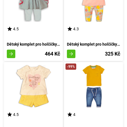
4.5
4.3
Dětský komplet pro holčičky - šaty a legíny, Minoti, Parade 1, velikost holčičky 74/80 | 9-12m
Dětský komplet pro holčičky - tričko a kalhoty, Minoti, Fruits 4, růžový - velikost 86/92 | 18-24 měsíců
464 Kč
325 Kč
-99%
4.5
4