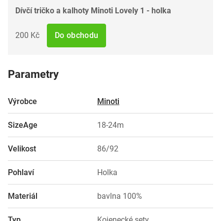
Dívčí tričko a kalhoty Minoti Lovely 1 - holka
200 Kč
Do obchodu
Parametry
Výrobce
Minoti
SizeAge
18-24m
Velikost
86/92
Pohlaví
Holka
Materiál
bavlna 100%
Typ
Kojenecké sety