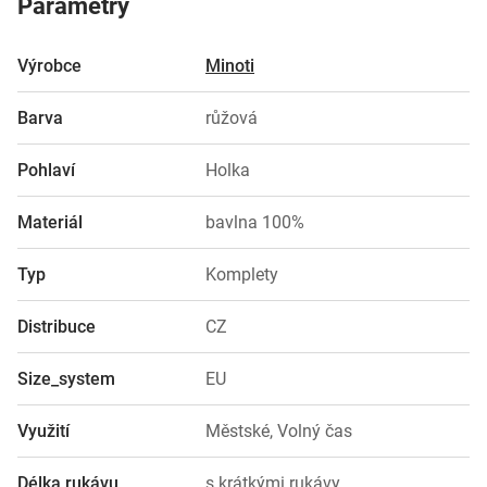
Parametry
Výrobce
Minoti
Barva
růžová
Pohlaví
Holka
Materiál
bavlna 100%
Typ
Komplety
Distribuce
CZ
Size_system
EU
Využití
Městské, Volný čas
Délka rukávu
s krátkými rukávy