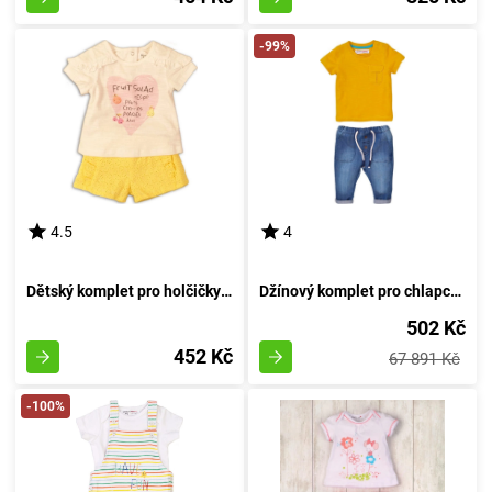
-99%
4.5
4
Dětský komplet pro holčičky - top a šortky, Minoti, Ovoce 3, dívka - 86/92 | 18-24 měsíců
Džínový komplet pro chlapce - triko a džíny, Minoti, Planet 4, žluté - velikost 92/98 | pro věk 2/3 let
502 Kč
452 Kč
67 891 Kč
-100%