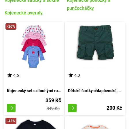
Kojenecké šatičky a sukně
Kojenecké ponožky a
punčocháčky
Kojenecké overaly
-20%
4.5
4.3
Kojenecký set s dlouhými rukávy, Pidilidi, PD1003, pro dívku - velikost 68/74 | 6-9 měsíců
Dětské šortky chlapčenské, Minoti, DESERT 2, zelené - velikost 92/98 | pro věk 2-3 let
359 Kč
200 Kč
449 Kč
-42%