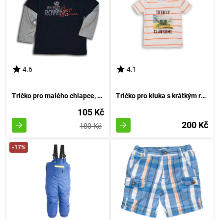
4.6
4.1
Tričko pro malého chlapce, s dlouhými rukávy, od značky Wendee, v tmavě modrém provedení - velikost 98 | Věk 3 roky
Tričko pro kluka s krátkým rukávem, značky Minoti, model Crab 1, bílé barvy - velikost 92/98 | pro věk 2-3 let
105 Kč
200 Kč
180 Kč
-17%