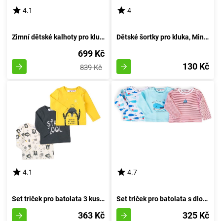
4.1
4
Zimní dětské kalhoty pro kluky, Pidilidi, PD1083-04, azurová - velikost 98 | 3 roky
Dětské šortky pro kluka, Minoti, pug 5, velikost 92/98 | 2-3 roky
699 Kč
130 Kč
839 Kč
4.1
4.7
Set triček pro batolata 3 kusy, Minoti, Objetí 8, chlapec - 74/80 | 9-12 měsíců
Set triček pro batolata s dlouhými rukávy 3ks, Minoti, Ship 8, chlapec - 74/80 | 9-12m
363 Kč
325 Kč