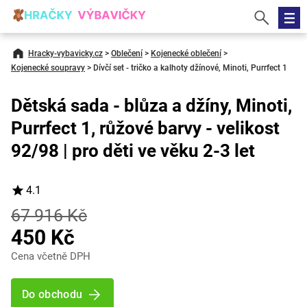
Hracky-vybavicky.cz
>
Oblečení
>
Kojenecké oblečení
>
Kojenecké soupravy
>
Dívčí set - tričko a kalhoty džínové, Minoti, Purrfect 1
Dětská sada - blůza a džíny, Minoti,
Purrfect 1, růžové barvy - velikost
92/98 | pro děti ve věku 2-3 let
4.1
67 916 Kč
450 Kč
Cena včetně DPH
Do obchodu