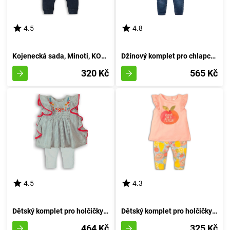
4.5
4.8
Kojenecká sada, Minoti, KOKOS 3, žluté - 86/92
Džínový komplet pro chlapce - tričko a džíny, Minoti, Mite 5, kluk - 92/98 | 2/3let
320 Kč
565 Kč
4.5
4.3
Dětský komplet pro holčičky - šaty a legíny, Minoti, Parade 1, velikost holčičky 74/80 | 9-12m
Dětský komplet pro holčičky - tričko a kalhoty, Minoti, Fruits 4, růžový - velikost 86/92 | 18-24 měsíců
464 Kč
325 Kč