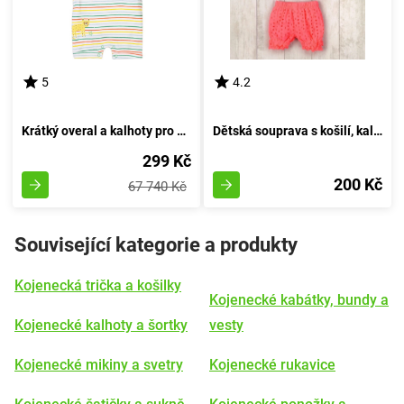
5
4.2
Krátký overal a kalhoty pro miminka, Minoti, Smiling 7, bílá - velikost 74/80 | věk 9-12 měsíců
Dětská souprava s košilí, kalhotami, značky Minoti, NÁDHERNÁ 1, holčička - velikost 86/92 | 18-24 měsíců
299 Kč
200 Kč
67 740 Kč
Související kategorie a produkty
Kojenecká trička a košilky
Kojenecké kabátky, bundy a
Kojenecké kalhoty a šortky
vesty
Kojenecké mikiny a svetry
Kojenecké rukavice