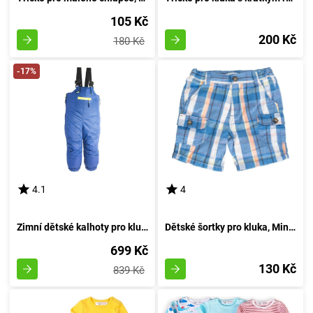
105 Kč
200 Kč
180 Kč
-17%
4.1
4
Zimní dětské kalhoty pro kluky, Pidilidi, PD1083-04, azurová - velikost 98 | 3 roky
Dětské šortky pro kluka, Minoti, pug 5, velikost 92/98 | 2-3 roky
699 Kč
130 Kč
839 Kč