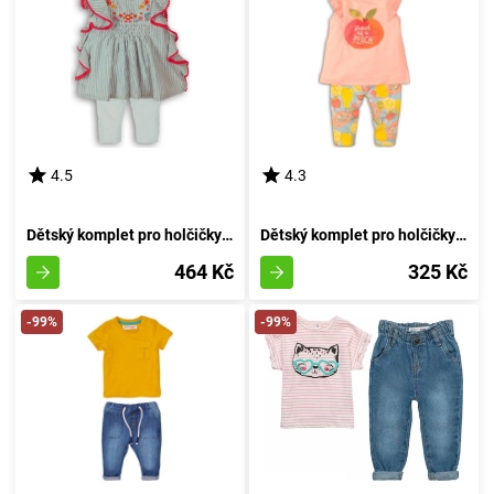
4.5
4.3
Dětský komplet pro holčičky - šaty a legíny, Minoti, Parade 1, velikost holčičky 74/80 | 9-12m
Dětský komplet pro holčičky - tričko a kalhoty, Minoti, Fruits 4, růžový - velikost 86/92 | 18-24 měsíců
464 Kč
325 Kč
-99%
-99%