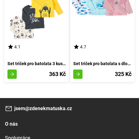
4.1
4.7
Set triček pro batolata 3 kusy, Minoti, Objetí 8, chlapec - 74/80 | 9-12 měsíců
Set triček pro batolata s dlouhými rukávy 3ks, Minoti, Ship 8, chlapec - 74/80 | 9-12m
363 Kč
325 Kč
jsem@zdenekmatuska.cz
O nás
Spolupráce