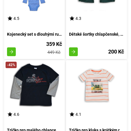
4.5
4.3
Kojenecký set s dlouhými rukávy, Pidilidi, PD1003, pro dívku - velikost 68/74 | 6-9 měsíců
Dětské šortky chlapčenské, Minoti, DESERT 2, zelené - velikost 92/98 | pro věk 2-3 let
359 Kč
200 Kč
449 Kč
-42%
4.6
4.1
Tričko pro malého chlapce, s dlouhými rukávy, od značky Wendee, v tmavě modrém provedení - velikost 98 | Věk 3 roky
Tričko pro kluka s krátkým rukávem, značky Minoti, model Crab 1, bílé barvy - velikost 92/98 | pro věk 2-3 let