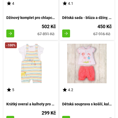
4
4.1
Džínový komplet pro chlapce - triko a džíny, Minoti, Planet 4, žluté - velikost 92/98 | pro věk 2/3 let
Dětská sada - blůza a džíny, Minoti, Purrfect 1, růžové barvy - velikost 92/98 | pro děti ve věku 2-3 let
502 Kč
450 Kč
67 891 Kč
67 916 Kč
-100%
5
4.2
Krátký overal a kalhoty pro miminka, Minoti, Smiling 7, bílá - velikost 74/80 | věk 9-12 měsíců
Dětská souprava s košilí, kalhotami, značky Minoti, NÁDHERNÁ 1, holčička - velikost 86/92 | 18-24 měsíců
299 Kč