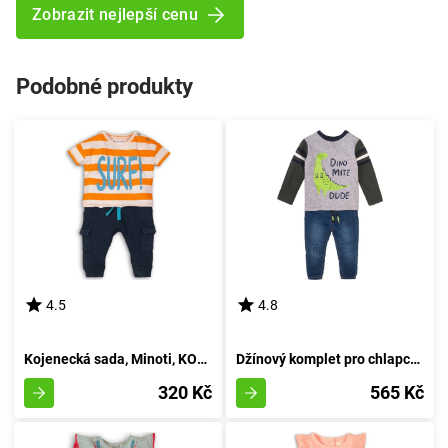
Zobrazit nejlepší cenu
Podobné produkty
4.5
4.8
Kojenecká sada, Minoti, KOKOS 3, žluté - 86/92
Džínový komplet pro chlapce - tričko a džíny, Minoti, Mite 5, kluk - 92/98 | 2/3let
320 Kč
565 Kč