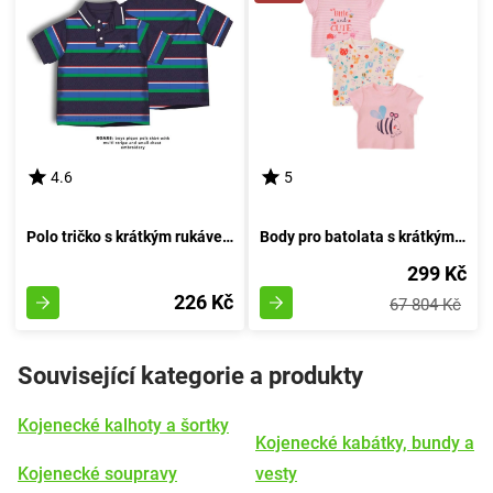
4.6
5
Polo tričko s krátkým rukávem pro chlapce, značky Minoti, model Roar 5, velikost kluka - 92/98 | 2/3let
Body pro batolata s krátkým rukávem 3ks, Minoti, Zahrada 3, růžové - 74/80 | 9-12m
299 Kč
226 Kč
67 804 Kč
Související kategorie a produkty
Kojenecké kalhoty a šortky
Kojenecké kabátky, bundy a
Kojenecké soupravy
vesty