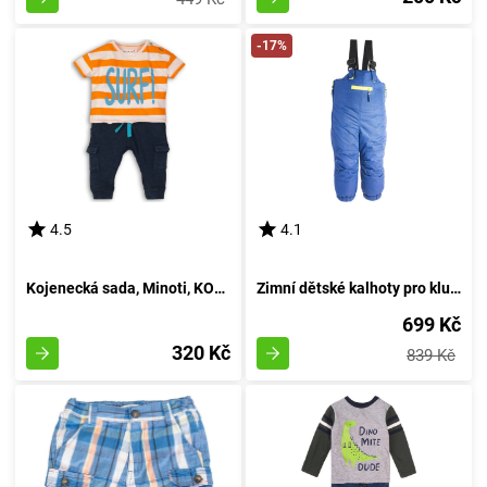
-17%
4.5
4.1
Kojenecká sada, Minoti, KOKOS 3, žluté - 86/92
Zimní dětské kalhoty pro kluky, Pidilidi, PD1083-04, azurová - velikost 98 | 3 roky
699 Kč
320 Kč
839 Kč