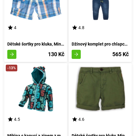
4
4.8
Dětské šortky pro kluka, Minoti, pug 5, velikost 92/98 | 2-3 roky
Džínový komplet pro chlapce - tričko a džíny, Minoti, Mite 5, kluk - 92/98 | 2/3let
130 Kč
565 Kč
-13%
4.5
4.6
Mikina s kapucí a zipem z mikrofleecu, Pidilidi, PD1070-02, chlapec - 86/92 | 18-24 měsíců
Dětské šortky pro kluky, Minoti, Springs 5, odstín zelený - velikost 92/98 | pro věk 2-3 let