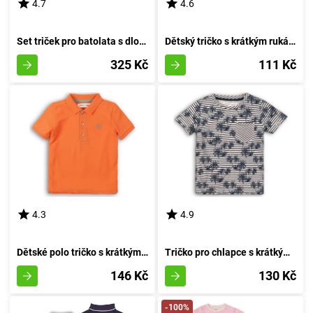
4.7
4.6
Set triček pro batolata s dlouhými rukávy 3ks, Minoti, Ship 8, chlapec - 74/80 | 9-12m
Dětský tričko s krátkým rukávem pro chlapce, značky Minoti, design 1PRUH 1, červené - velikost 92/98 | 2/3 roky
325 Kč
111 Kč
4.3
4.9
Dětské polo tričko s krátkým rukávem, Minoti, 1POLO 6, oranžové barvy - velikost 92/98 | pro věk 2-3 let
Tričko pro chlapce s krátkými rukávy od značky Minoti, kolekce Jaro 4, velikost kluka - 80/86 | 12-18 měsíců
146 Kč
130 Kč
-100%