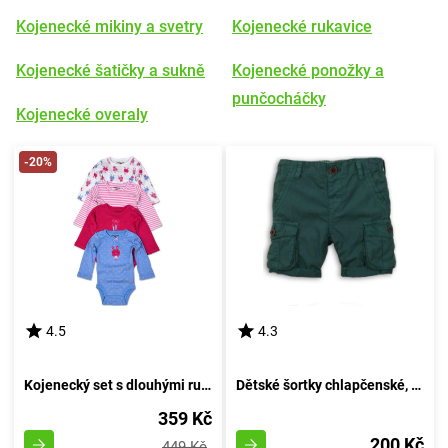
Kojenecké mikiny a svetry
Kojenecké rukavice
Kojenecké šatičky a sukně
Kojenecké ponožky a
punčocháčky
Kojenecké overaly
-20%
4.5
4.3
Kojenecký set s dlouhými rukávy, Pidilidi, PD1003, pro dívku - velikost 68/74 | 6-9 měsíců
Dětské šortky chlapčenské, Minoti, DESERT 2, zelené - velikost 92/98 | pro věk 2-3 let
359 Kč
200 Kč
449 Kč