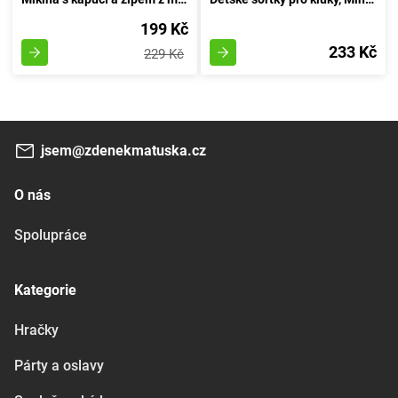
199 Kč
233 Kč
229 Kč
jsem@zdenekmatuska.cz
O nás
Spolupráce
Kategorie
Hračky
Párty a oslavy