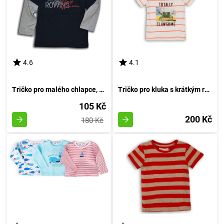
4.6
4.1
Tričko pro malého chlapce, s dlouhými rukávy, od značky Wendee, v tmavě modrém provedení - velikost 98 | Věk 3 roky
Tričko pro kluka s krátkým rukávem, značky Minoti, model Crab 1, bílé barvy - velikost 92/98 | pro věk 2-3 let
105 Kč
200 Kč
180 Kč