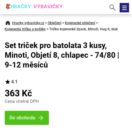
Hracky-vybavicky.cz
>
Oblečení
>
Kojenecké oblečení
>
Kojenecká trička a košilky
>
Tričko kojenecké 3pack, Minoti, Hug 8, kluk
Set triček pro batolata 3 kusy,
Minoti, Objetí 8, chlapec - 74/80 |
9-12 měsíců
4.1
363 Kč
Cena včetně DPH
Do obchodu