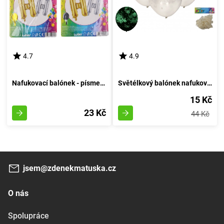
4.7
4.9
Nafukovací balónek - písmeno H - Vzduchový Kruh
Světélkový balónek nafukovací 30cm - sestava 6 kousků, svítící za tmy
15 Kč
23 Kč
44 Kč
jsem@zdenekmatuska.cz
O nás
Spolupráce