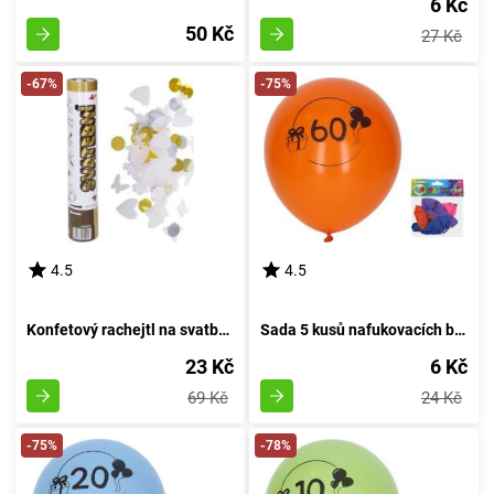
6 Kč
50 Kč
27 Kč
-67%
-75%
4.5
4.5
Konfetový rachejtl na svatbu, výstřelový, délka 30 cm
Sada 5 kusů nafukovacích balónků o průměru 30 cm - číslo 60
23 Kč
6 Kč
69 Kč
24 Kč
-75%
-78%