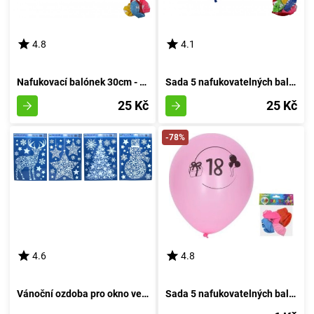
4.8
4.1
Nafukovací balónek 30cm - sada 5 kusů, s pořadovým číslem 4
Sada 5 nafukovatelných balónků o průměru 30 cm - číslo dva
25 Kč
25 Kč
-78%
4.6
4.8
Vánoční ozdoba pro okno velikosti 41x29 cm
Sada 5 nafukovatelných balónků o průměru 30 cm, s motivem číslo 18