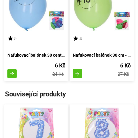
5
4
Nafukovací balónek 30 centimetrů - sada 5 kusů, s číslem 20
Nafukovací balónek 30 cm - sada 5 kusů, s číslem 10
6 Kč
6 Kč
24 Kč
27 Kč
Související produkty