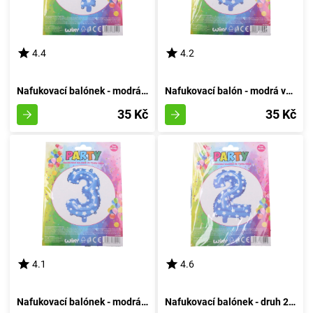
4.4
4.2
Nafukovací balónek - modrá sedmička
Nafukovací balón - modrá varianta číslo osm
35 Kč
35 Kč
4.1
4.6
Nafukovací balónek - modrá velikost 3
Nafukovací balónek - druh 2 azurový