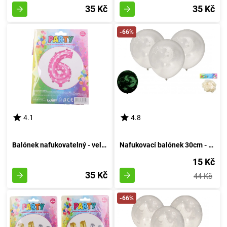
35 Kč
35 Kč
-66%
4.1
4.8
Balónek nafukovatelný - velikost 6, růžový
Nafukovací balónek 30cm - sada 6 kusů, s luminescencí v temnotě
15 Kč
35 Kč
44 Kč
-66%