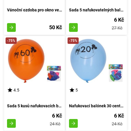
Vánoční ozdoba pro okno velikosti 41x29 cm
Sada 5 nafukovatelných balónků o průměru 30 cm, s motivem číslo 18
6 Kč
50 Kč
27 Kč
-75%
-75%
4.5
5
Sada 5 kusů nafukovacích balónků o průměru 30 cm - číslo 60
Nafukovací balónek 30 centimetrů - sada 5 kusů, s číslem 20
6 Kč
6 Kč
24 Kč
24 Kč