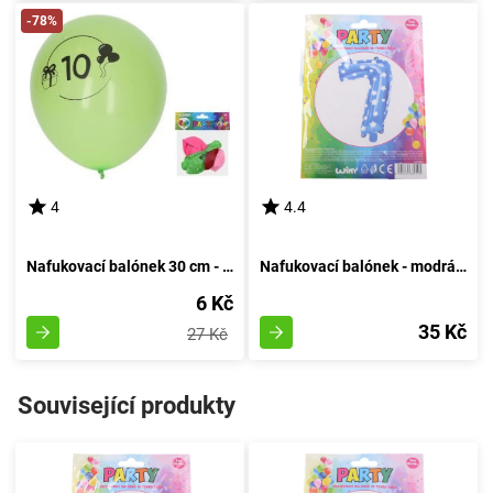
-78%
4
4.4
Nafukovací balónek 30 cm - sada 5 kusů, s číslem 10
Nafukovací balónek - modrá sedmička
6 Kč
35 Kč
27 Kč
Související produkty