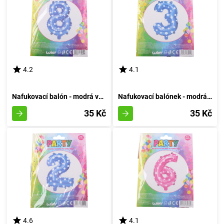
4.2
4.1
Nafukovací balón - modrá varianta číslo osm
Nafukovací balónek - modrá velikost 3
35 Kč
35 Kč
4.6
4.1