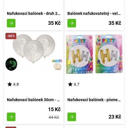
Nafukovací balónek - druh 2 azurový
Balónek nafukovatelný - velikost 6, růžový
35 Kč
35 Kč
-66%
4.8
4.7
Nafukovací balónek 30cm - sada 6 kusů, s luminescencí v temnotě
Nafukovací balónek - písmeno H - Vzduchový Kruh
15 Kč
23 Kč
44 Kč