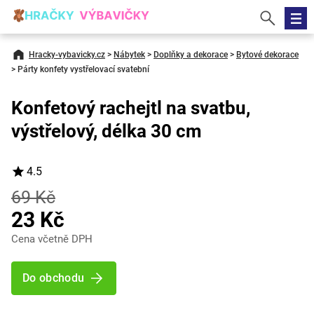
Hracky-vybavicky.cz
>
Nábytek
>
Doplňky a dekorace
>
Bytové dekorace
>
Párty konfety vystřelovací svatební
Konfetový rachejtl na svatbu,
výstřelový, délka 30 cm
4.5
69 Kč
23 Kč
Cena včetně DPH
Do obchodu