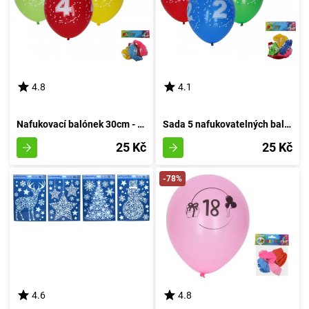
4.8
4.1
Nafukovací balónek 30cm - sada 5 kusů, s pořadovým číslem 4
Sada 5 nafukovatelných balónků o průměru 30 cm - číslo dva
25 Kč
25 Kč
-78%
4.6
4.8