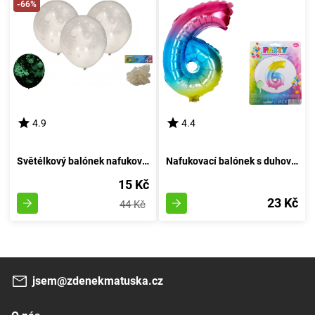
-66%
4.9
4.4
Světélkový balónek nafukovací 30cm - sestava 6 kousků, svítící za tmy
Nafukovací balónek s duhovým vzorem - velikost 6
15 Kč
23 Kč
44 Kč
jsem@zdenekmatuska.cz