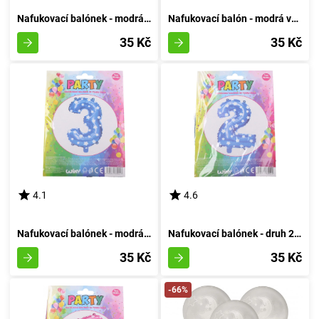
Nafukovací balónek - modrá sedmička
Nafukovací balón - modrá varianta číslo osm
35 Kč
35 Kč
4.1
4.6
Nafukovací balónek - modrá velikost 3
Nafukovací balónek - druh 2 azurový
35 Kč
35 Kč
-66%