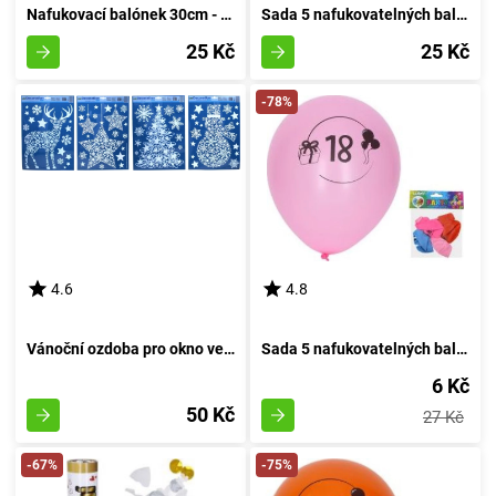
Nafukovací balónek 30cm - sada 5 kusů, s pořadovým číslem 4
Sada 5 nafukovatelných balónků o průměru 30 cm - číslo dva
25 Kč
25 Kč
-78%
4.6
4.8
Vánoční ozdoba pro okno velikosti 41x29 cm
Sada 5 nafukovatelných balónků o průměru 30 cm, s motivem číslo 18
6 Kč
50 Kč
27 Kč
-67%
-75%