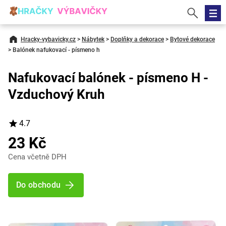
Hracky-vybavicky.cz
>
Nábytek
>
Doplňky a dekorace
>
Bytové dekorace
>
Balónek nafukovací - písmeno h
Nafukovací balónek - písmeno H -
Vzduchový Kruh
4.7
23 Kč
Cena včetně DPH
Do obchodu