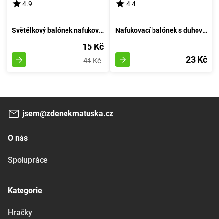
4.9
4.4
Světélkový balónek nafukovací 30cm - sestava 6 kousků, svítící za tmy
Nafukovací balónek s duhovým vzorem - velikost 6
15 Kč
23 Kč
44 Kč
jsem@zdenekmatuska.cz
O nás
Spolupráce
Kategorie
Hračky