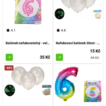
4.1
4.8
Balónek nafukovatelný - velikost 6, růžový
Nafukovací balónek 30cm - sada 6 kusů, s luminescencí v temnotě
15 Kč
35 Kč
44 Kč
-66%