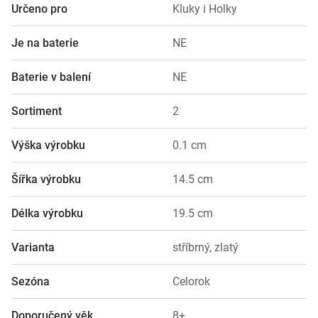
Určeno pro
Kluky i Holky
Je na baterie
NE
Baterie v balení
NE
Sortiment
2
Výška výrobku
0.1 cm
Šířka výrobku
14.5 cm
Délka výrobku
19.5 cm
Varianta
stříbrný, zlatý
Sezóna
Celorok
Doporučený věk
8+