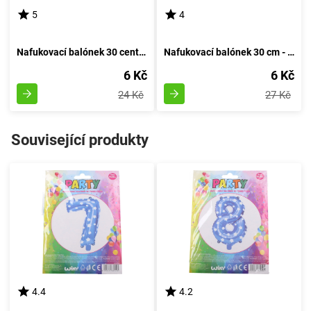
5
4
Nafukovací balónek 30 centimetrů - sada 5 kusů, s číslem 20
Nafukovací balónek 30 cm - sada 5 kusů, s číslem 10
6 Kč
6 Kč
24 Kč
27 Kč
Související produkty
4.4
4.2