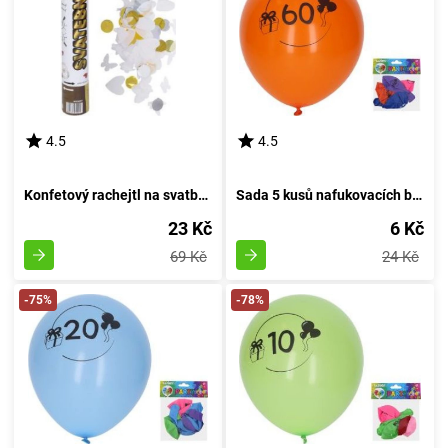
4.5
4.5
Konfetový rachejtl na svatbu, výstřelový, délka 30 cm
Sada 5 kusů nafukovacích balónků o průměru 30 cm - číslo 60
23 Kč
6 Kč
69 Kč
24 Kč
-75%
-78%