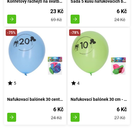
Konfetový rachejtl na svatbu, výstřelový, délka 30 cm
Sada 5 kusů nafukovacích balónků o průměru 30 cm - číslo 60
23 Kč
6 Kč
69 Kč
24 Kč
-75%
-78%
5
4
Nafukovací balónek 30 centimetrů - sada 5 kusů, s číslem 20
Nafukovací balónek 30 cm - sada 5 kusů, s číslem 10
6 Kč
6 Kč
24 Kč
27 Kč