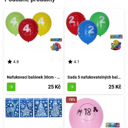
4.8
4.1
Nafukovací balónek 30cm - sada 5 kusů, s pořadovým číslem 4
Sada 5 nafukovatelných balónků o průměru 30 cm - číslo dva
25 Kč
25 Kč
-78%