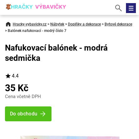
Hracky-vybavicky.cz
>
Nábytek
>
Doplňky a dekorace
>
Bytové dekorace
>
Balónek nafukovací - modrý číslo 7
Nafukovací balónek - modrá
sedmička
4.4
35 Kč
Cena včetně DPH
Do obchodu