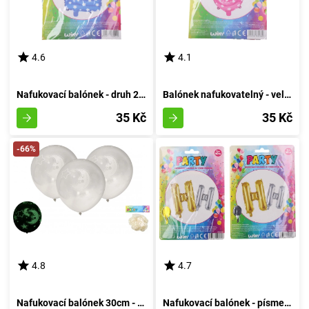
4.6
4.1
Nafukovací balónek - druh 2 azurový
Balónek nafukovatelný - velikost 6, růžový
35 Kč
35 Kč
-66%
4.8
4.7
Nafukovací balónek 30cm - sada 6 kusů, s luminescencí v temnotě
Nafukovací balónek - písmeno H - Vzduchový Kruh