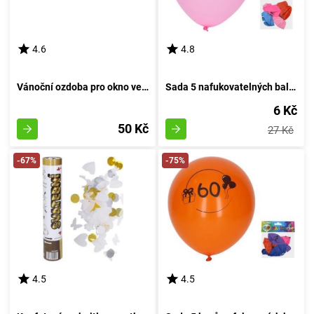
4.6
4.8
Vánoční ozdoba pro okno velikosti 41x29 cm
Sada 5 nafukovatelných balónků o průměru 30 cm, s motivem číslo 18
6 Kč
50 Kč
27 Kč
-67%
-75%
4.5
4.5