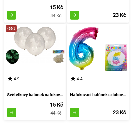
15 Kč
23 Kč
44 Kč
-66%
4.9
4.4
Světélkový balónek nafukovací 30cm - sestava 6 kousků, svítící za tmy
Nafukovací balónek s duhovým vzorem - velikost 6
15 Kč
23 Kč
44 Kč