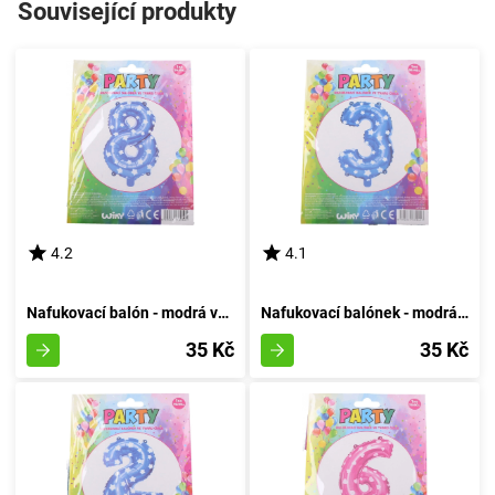
Související produkty
4.2
4.1
Nafukovací balón - modrá varianta číslo osm
Nafukovací balónek - modrá velikost 3
35 Kč
35 Kč