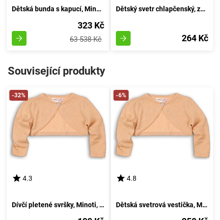
Dětská bunda s kapucí, Minoti, 8GZTHRU 6, béžová - velikost 98/104 | pro věk 3-4 let
Dětský svetr chlapčenský, značky Minoti, model BRO 6, barva khaki - velikost 92/98 | pro věk 2-3 let
323 Kč
264 Kč
63 538 Kč
Související produkty
-32%
-6%
4.3
4.8
Dívčí pletené svršky, Minoti, ZAČAROVANÉ 2, zlaté - velikost 98/104 | pro věk 3-4 let
Dětská svetrová vestička, Minoti, ZAČAROVANÁ 2, zlatá - 92/98 | 2/3let