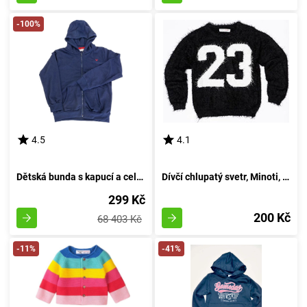
-100%
4.5
4.1
Dětská bunda s kapucí a celopropínacím, Minoti, 9ZIPEMB 1, modrá - velikost 98/104 | pro věk 3-4 let
Dívčí chlupatý svetr, Minoti, GRUNGE 4, černý - velikost 98/104 | pro věk 3/4 let
299 Kč
200 Kč
68 403 Kč
-11%
-41%