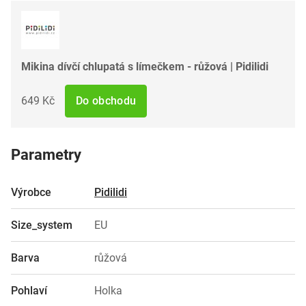
Mikina dívčí chlupatá s límečkem - růžová | Pidilidi
649 Kč
Do obchodu
Parametry
Výrobce
Pidilidi
Size_system
EU
Barva
růžová
Pohlaví
Holka