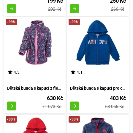
199 Kč
250 Kč
292 Kč
266 Kč
-99%
-99%
4.3
4.1
Dětská bunda s kapucí z fleecu, Pidilidi, PD1116-03, růžová - velikost 98 | pro věk 3 roky
Dětská bunda s kapucí pro chlapce, Minoti, 7BZTHRU 2, modrá - velikost 98/104 | 3 a 4 roky
630 Kč
403 Kč
71 073 Kč
63 055 Kč
-99%
-99%