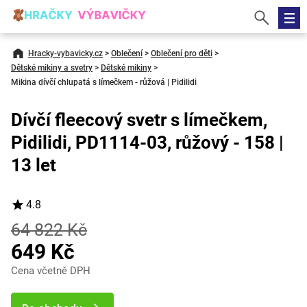
Hracky-vybavicky.cz
>
Oblečení
>
Oblečení pro děti
>
Dětské mikiny a svetry
>
Dětské mikiny
>
Mikina dívčí chlupatá s límečkem - růžová | Pidilidi
Dívčí fleecový svetr s límečkem,
Pidilidi, PD1114-03, růžový - 158 |
13 let
4.8
64 822 Kč
649 Kč
Cena včetně DPH