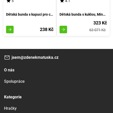
5
4.1
Dětská bunda s kapucí pro chlapce, Minoti, KB FLEECE HOODY 9, khaki - velikost 152/158 | pro věk 12 až 13 let
Dětská bunda s kuklou, Minoti, 7BZTHRU 4, modrá - velikost 98/104 | pro věk 3-4 let
323 Kč
238 Kč
63 071 Kč
jsem@zdenekmatuska.cz
O nás
Spolupráce
Kategorie
Hračky