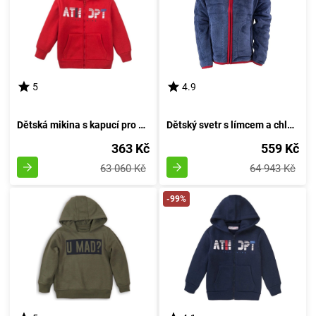
5
4.9
Dětská mikina s kapucí pro kluka, Minoti, 7BZTHRU 3, rudá - velikost 98/104 | 3-4 roky
Dětský svetr s límcem a chlupatým povrchem, Pidilidi, PD1114-35, temně modrý - velikost 98 | pro věk 3 roky
363 Kč
559 Kč
63 060 Kč
64 943 Kč
-99%