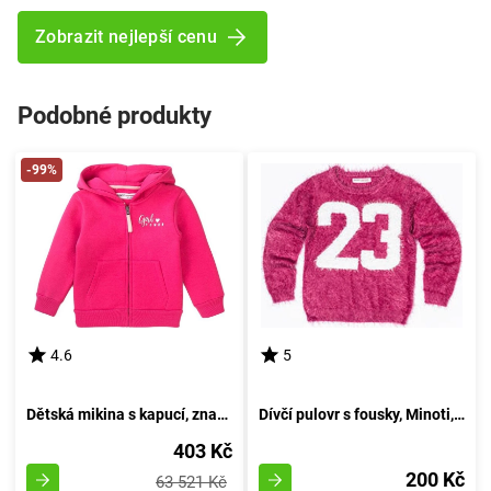
Zobrazit nejlepší cenu
Podobné produkty
-99%
4.6
5
Dětská mikina s kapucí, značky Minoti, 8GZTHRU 4, růžová - velikost 80/86 | pro věk 12-18 měsíců
Dívčí pulovr s fousky, Minoti, GRUNGE 4, růžový - velikost 152/158 | pro věk 12/13 let
403 Kč
200 Kč
63 521 Kč