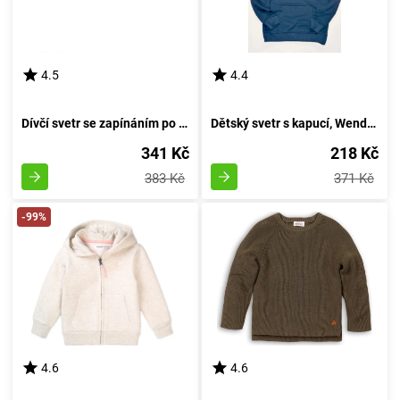
4.5
4.4
Dívčí svetr se zapínáním po celé délce, Minoti, Magical 7, pro holčičku - velikost 92/98 | 2/3 roky
Dětský svetr s kapucí, Wendee, osfb11145-2, modrá - velikost 152 | pro dvanáctiletého
341 Kč
218 Kč
383 Kč
371 Kč
-99%
4.6
4.6