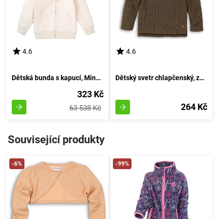
4.6
4.6
Dětská bunda s kapucí, Minoti, 8GZTHRU 6, béžová - velikost 98/104 | pro věk 3-4 let
Dětský svetr chlapčenský, značky Minoti, model BRO 6, barva khaki - velikost 92/98 | pro věk 2-3 let
323 Kč
264 Kč
63 538 Kč
Související produkty
-6%
-99%