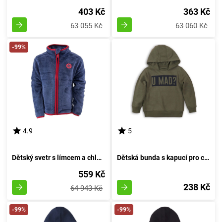
403 Kč
363 Kč
63 055 Kč
63 060 Kč
-99%
4.9
5
Dětský svetr s límcem a chlupatým povrchem, Pidilidi, PD1114-35, temně modrý - velikost 98 | pro věk 3 roky
Dětská bunda s kapucí pro chlapce, Minoti, KB FLEECE HOODY 9, khaki - velikost 152/158 | pro věk 12 až 13 let
559 Kč
238 Kč
64 943 Kč
-99%
-99%