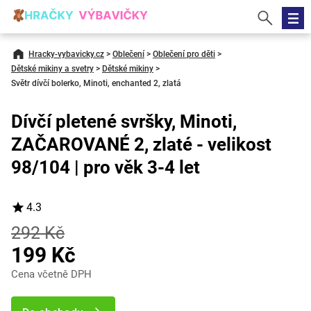
Hracky-vybavicky.cz
>
Oblečení
>
Oblečení pro děti
>
Dětské mikiny a svetry
>
Dětské mikiny
>
Světr dívčí bolerko, Minoti, enchanted 2, zlatá
Dívčí pletené svršky, Minoti,
ZAČAROVANÉ 2, zlaté - velikost
98/104 | pro věk 3-4 let
4.3
292 Kč
199 Kč
Cena včetně DPH