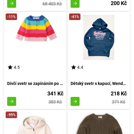
200 Kč
68 403 Kč
-11%
-41%
4.5
4.4
Dívčí svetr se zapínáním po celé délce, Minoti, Magical 7, pro holčičku - velikost 92/98 | 2/3 roky
Dětský svetr s kapucí, Wendee, osfb11145-2, modrá - velikost 152 | pro dvanáctiletého
341 Kč
218 Kč
383 Kč
371 Kč
-99%