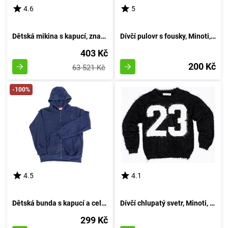
4.6
5
Dětská mikina s kapucí, značky Minoti, 8GZTHRU 4, růžová - velikost 80/86 | pro věk 12-18 měsíců
Dívčí pulovr s fousky, Minoti, GRUNGE 4, růžový - velikost 152/158 | pro věk 12/13 let
403 Kč
200 Kč
63 521 Kč
-100%
4.5
4.1
Dětská bunda s kapucí a celopropínacím, Minoti, 9ZIPEMB 1, modrá - velikost 98/104 | pro věk 3-4 let
Dívčí chlupatý svetr, Minoti, GRUNGE 4, černý - velikost 98/104 | pro věk 3/4 let
299 Kč