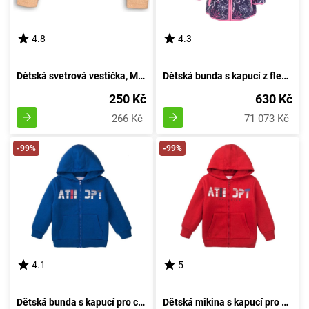
4.8
4.3
Dětská svetrová vestička, Minoti, ZAČAROVANÁ 2, zlatá - 92/98 | 2/3let
Dětská bunda s kapucí z fleecu, Pidilidi, PD1116-03, růžová - velikost 98 | pro věk 3 roky
250 Kč
630 Kč
266 Kč
71 073 Kč
-99%
-99%
4.1
5
Dětská bunda s kapucí pro chlapce, Minoti, 7BZTHRU 2, modrá - velikost 98/104 | 3 a 4 roky
Dětská mikina s kapucí pro kluka, Minoti, 7BZTHRU 3, rudá - velikost 98/104 | 3-4 roky