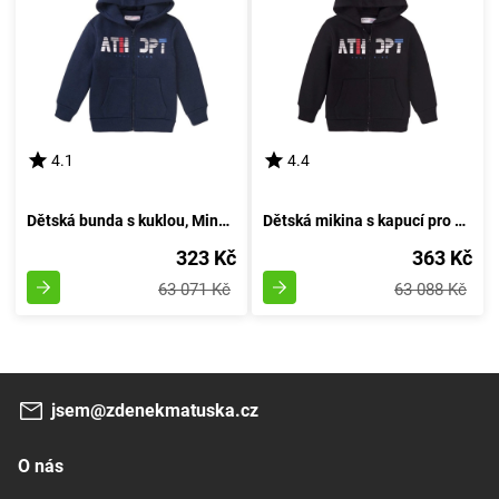
4.1
4.4
Dětská bunda s kuklou, Minoti, 7BZTHRU 4, modrá - velikost 98/104 | pro věk 3-4 let
Dětská mikina s kapucí pro chlapce, značky Minoti, model 7BZTHRU 5, barevně černá - velikost 98/104 | 3 a 4 roky
323 Kč
363 Kč
63 071 Kč
63 088 Kč
jsem@zdenekmatuska.cz
O nás