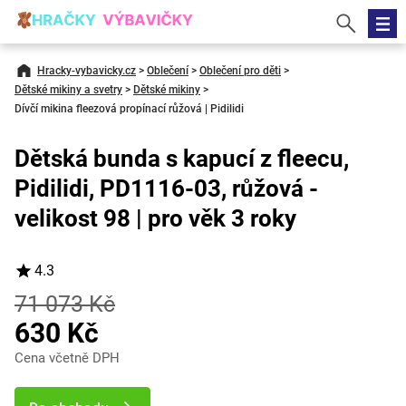
Hracky-vybavicky.cz
>
Oblečení
>
Oblečení pro děti
>
Dětské mikiny a svetry
>
Dětské mikiny
>
Dívčí mikina fleezová propínací růžová | Pidilidi
Dětská bunda s kapucí z fleecu,
Pidilidi, PD1116-03, růžová -
velikost 98 | pro věk 3 roky
4.3
71 073 Kč
630 Kč
Cena včetně DPH