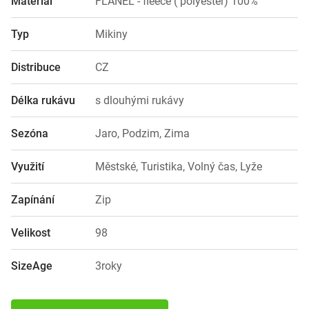
Materiál
FLANEL - fleece ( polyester) 100%
Typ
Mikiny
Distribuce
CZ
Délka rukávu
s dlouhými rukávy
Sezóna
Jaro, Podzim, Zima
Využití
Městské, Turistika, Volný čas, Lyže
Zapínání
Zip
Velikost
98
SizeAge
3roky