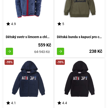
4.9
5
Dětský svetr s límcem a chlupatým povrchem, Pidilidi, PD1114-35, temně modrý - velikost 98 | pro věk 3 roky
Dětská bunda s kapucí pro chlapce, Minoti, KB FLEECE HOODY 9, khaki - velikost 152/158 | pro věk 12 až 13 let
559 Kč
238 Kč
64 943 Kč
-99%
-99%
4.1
4.4