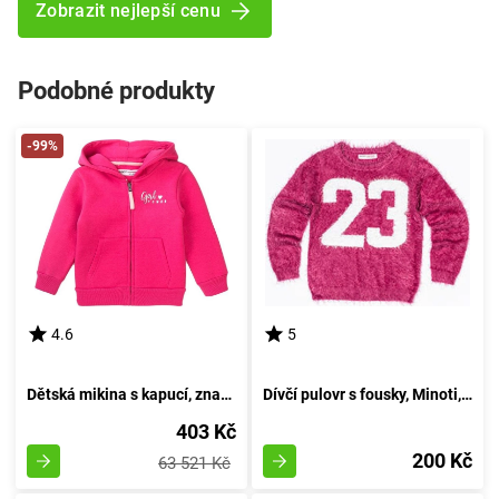
Zobrazit nejlepší cenu
Podobné produkty
-99%
4.6
5
Dětská mikina s kapucí, značky Minoti, 8GZTHRU 4, růžová - velikost 80/86 | pro věk 12-18 měsíců
Dívčí pulovr s fousky, Minoti, GRUNGE 4, růžový - velikost 152/158 | pro věk 12/13 let
403 Kč
200 Kč
63 521 Kč