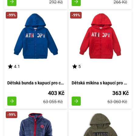
292 Kč
266 Kč
-99%
-99%
4.1
5
Dětská bunda s kapucí pro chlapce, Minoti, 7BZTHRU 2, modrá - velikost 98/104 | 3 a 4 roky
Dětská mikina s kapucí pro kluka, Minoti, 7BZTHRU 3, rudá - velikost 98/104 | 3-4 roky
403 Kč
363 Kč
63 055 Kč
63 060 Kč
-99%