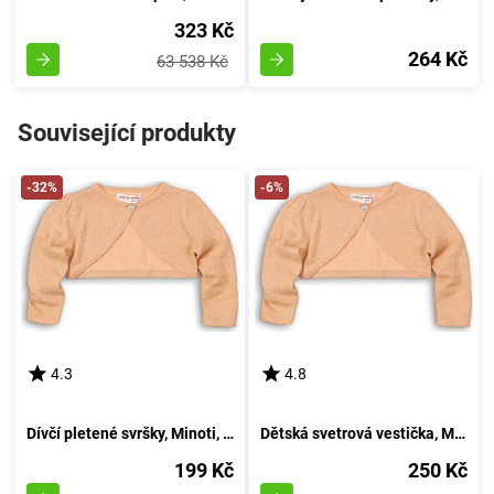
323 Kč
264 Kč
63 538 Kč
Související produkty
-32%
-6%
4.3
4.8
Dívčí pletené svršky, Minoti, ZAČAROVANÉ 2, zlaté - velikost 98/104 | pro věk 3-4 let
Dětská svetrová vestička, Minoti, ZAČAROVANÁ 2, zlatá - 92/98 | 2/3let
199 Kč
250 Kč