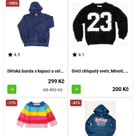
-100%
4.5
4.1
Dětská bunda s kapucí a celopropínacím, Minoti, 9ZIPEMB 1, modrá - velikost 98/104 | pro věk 3-4 let
Dívčí chlupatý svetr, Minoti, GRUNGE 4, černý - velikost 98/104 | pro věk 3/4 let
299 Kč
200 Kč
68 403 Kč
-11%
-41%