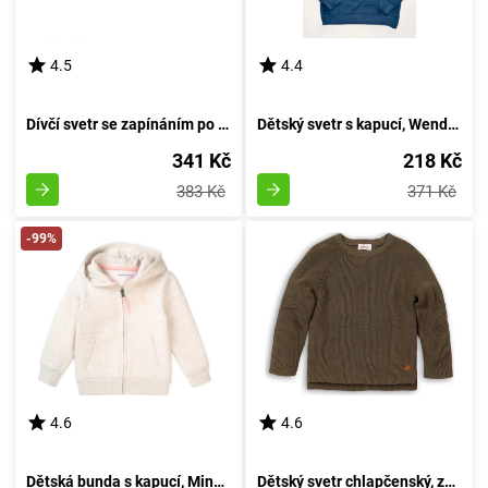
4.5
4.4
Dívčí svetr se zapínáním po celé délce, Minoti, Magical 7, pro holčičku - velikost 92/98 | 2/3 roky
Dětský svetr s kapucí, Wendee, osfb11145-2, modrá - velikost 152 | pro dvanáctiletého
341 Kč
218 Kč
383 Kč
371 Kč
-99%
4.6
4.6
Dětská bunda s kapucí, Minoti, 8GZTHRU 6, béžová - velikost 98/104 | pro věk 3-4 let
Dětský svetr chlapčenský, značky Minoti, model BRO 6, barva khaki - velikost 92/98 | pro věk 2-3 let