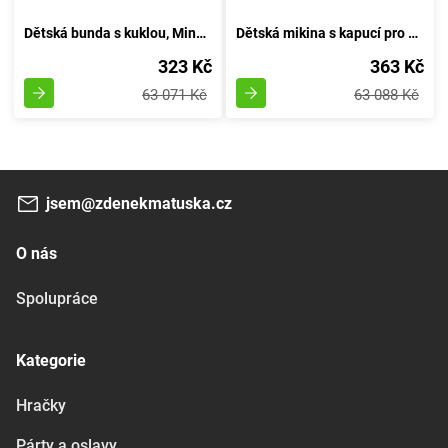
Dětská bunda s kuklou, Minoti, 7BZTHRU 4, modrá - velikost 98/104 | pro věk 3-4 let
Dětská mikina s kapucí pro chlapce, značky Minoti, model 7BZTHRU 5, barevně černá - velikost 98/104 | 3 a 4 roky
323 Kč
363 Kč
63 071 Kč
63 088 Kč
jsem@zdenekmatuska.cz
O nás
Spolupráce
Kategorie
Hračky
Párty a oslavy