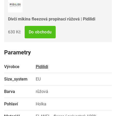
Dívčí mikina fleezová propínací růžová | Pidilidi
630 Kč
Do obchodu
Parametry
Výrobce
Pidilidi
Size_system
EU
Barva
růžová
Pohlaví
Holka