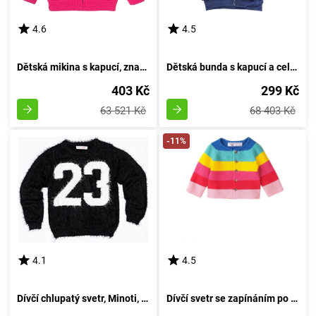
4.6
4.5
Dětská mikina s kapucí, značky Minoti, 8GZTHRU 4, růžová - velikost 80/86 | pro věk 12-18 měsíců
Dětská bunda s kapucí a celopropínacím, Minoti, 9ZIPEMB 1, modrá - velikost 98/104 | pro věk 3-4 let
403 Kč
299 Kč
63 521 Kč
68 403 Kč
-11%
4.1
4.5
Dívčí chlupatý svetr, Minoti, GRUNGE 4, černý - velikost 98/104 | pro věk 3/4 let
Dívčí svetr se zapínáním po celé délce, Minoti, Magical 7, pro holčičku - velikost 92/98 | 2/3 roky