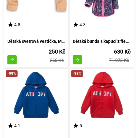
4.8
4.3
Dětská svetrová vestička, Minoti, ZAČAROVANÁ 2, zlatá - 92/98 | 2/3let
Dětská bunda s kapucí z fleecu, Pidilidi, PD1116-03, růžová - velikost 98 | pro věk 3 roky
250 Kč
630 Kč
266 Kč
71 073 Kč
-99%
-99%
4.1
5