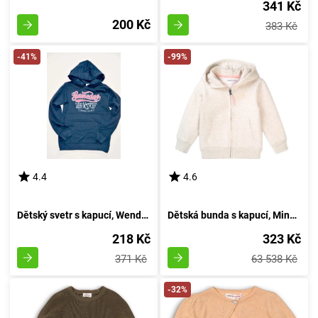
341 Kč
200 Kč
383 Kč
-41%
-99%
4.4
4.6
Dětský svetr s kapucí, Wendee, osfb11145-2, modrá - velikost 152 | pro dvanáctiletého
Dětská bunda s kapucí, Minoti, 8GZTHRU 6, béžová - velikost 98/104 | pro věk 3-4 let
218 Kč
323 Kč
371 Kč
63 538 Kč
-32%