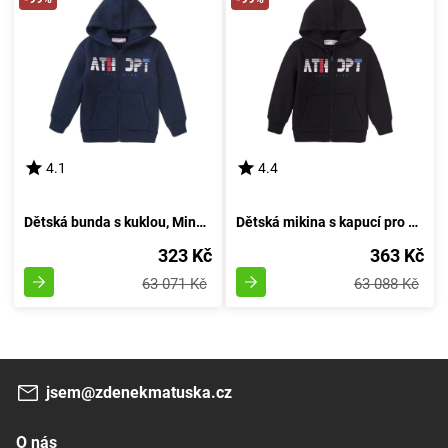
4.1
4.4
Dětská bunda s kuklou, Minoti, 7BZTHRU 4, modrá - velikost 98/104 | pro věk 3-4 let
Dětská mikina s kapucí pro chlapce, značky Minoti, model 7BZTHRU 5, barevně černá - velikost 98/104 | 3 a 4 roky
323 Kč
363 Kč
63 071 Kč
63 088 Kč
jsem@zdenekmatuska.cz
O nás