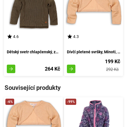
4.6
4.3
Dětský svetr chlapčenský, značky Minoti, model BRO 6, barva khaki - velikost 92/98 | pro věk 2-3 let
Dívčí pletené svršky, Minoti, ZAČAROVANÉ 2, zlaté - velikost 98/104 | pro věk 3-4 let
199 Kč
264 Kč
292 Kč
Související produkty
-6%
-99%