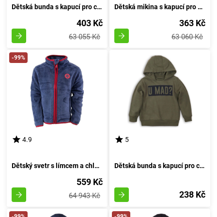
Dětská bunda s kapucí pro chlapce, Minoti, 7BZTHRU 2, modrá - velikost 98/104 | 3 a 4 roky
Dětská mikina s kapucí pro kluka, Minoti, 7BZTHRU 3, rudá - velikost 98/104 | 3-4 roky
403 Kč
363 Kč
63 055 Kč
63 060 Kč
-99%
4.9
5
Dětský svetr s límcem a chlupatým povrchem, Pidilidi, PD1114-35, temně modrý - velikost 98 | pro věk 3 roky
Dětská bunda s kapucí pro chlapce, Minoti, KB FLEECE HOODY 9, khaki - velikost 152/158 | pro věk 12 až 13 let
559 Kč
238 Kč
64 943 Kč
-99%
-99%