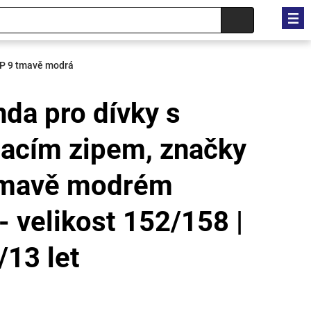
ZIP 9 tmavě modrá
da pro dívky s
nacím zipem, značky
 tmavě modrém
- velikost 152/158 |
/13 let