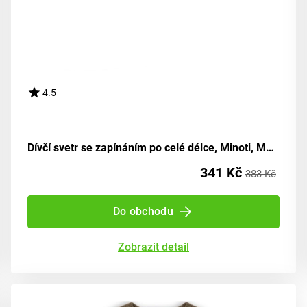
4.5
Dívčí svetr se zapínáním po celé délce, Minoti, Magical 7, pro holčičku - velikost 92/98 | 2/3 roky
341 Kč
383 Kč
Do obchodu
Zobrazit detail