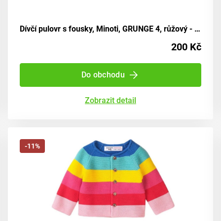
Dívčí pulovr s fousky, Minoti, GRUNGE 4, růžový - velikost 152/158 | pro věk 12/13 let
200 Kč
Do obchodu
Zobrazit detail
-11%