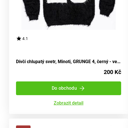
4.1
Dívčí chlupatý svetr, Minoti, GRUNGE 4, černý - velikost 98/104 | pro věk 3/4 let
200 Kč
Do obchodu
Zobrazit detail