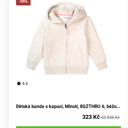
-99%
4.6
Dětská bunda s kapucí, Minoti, 8GZTHRU 6, béžová - velikost 98/104 | pro věk 3-4 let
323 Kč
63 538 Kč