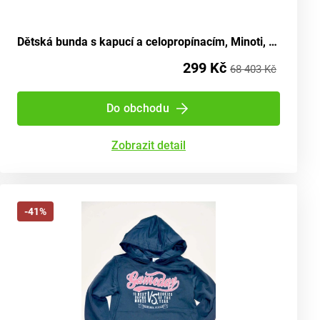
Dětská bunda s kapucí a celopropínacím, Minoti, 9ZIPEMB 1, modrá - velikost 98/104 | pro věk 3-4 let
299 Kč
68 403 Kč
Do obchodu
Zobrazit detail
-41%