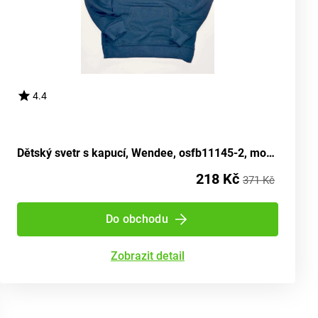
4.4
Dětský svetr s kapucí, Wendee, osfb11145-2, modrá - velikost 152 | pro dvanáctiletého
218 Kč
371 Kč
Do obchodu
Zobrazit detail