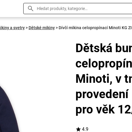
ikiny a svetry
>
Dětské mikiny
>
Dívčí mikina celopropínací Minoti KG 
Dětská bun
celopropí
Minoti, v
provedení 
pro věk 12
4.9