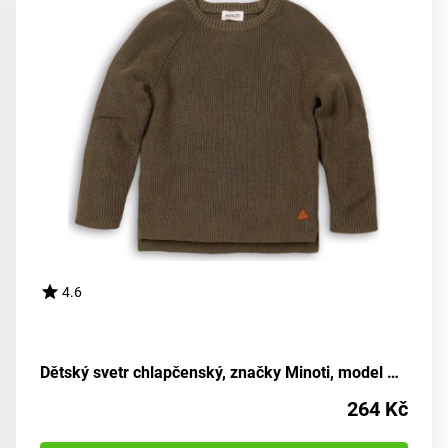
4.6
Dětský svetr chlapčenský, značky Minoti, model BRO 6, barva khaki - velikost 92/98 | pro věk 2-3 let
264 Kč