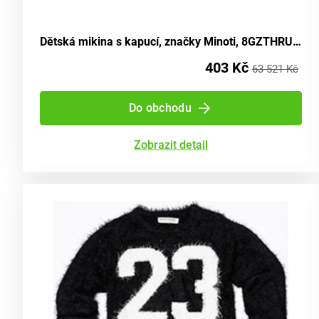
Dětská mikina s kapucí, značky Minoti, 8GZTHRU 4, růžová - velikost 80/86 | pro věk 12-18 měsíců
403 Kč
63 521 Kč
Do obchodu
Zobrazit detail