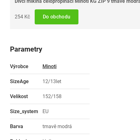
Dívčí mikina celopropínací Minoti KG ZIP 9 tmavě modr
254 Kč
Do obchodu
Parametry
Výrobce
Minoti
SizeAge
12/13let
Velikost
152/158
Size_system
EU
Barva
tmavě modrá