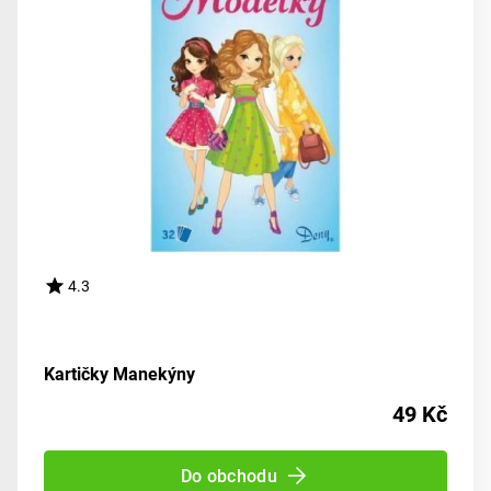
4.3
Kartičky Manekýny
49 Kč
Do obchodu