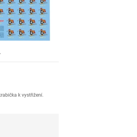
y
rabička k vystřižení.