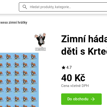
exeso zimní hrátky
Zimní háda
děti s Krt
4.7
40 Kč
Cena včetně DPH
Do obchodu