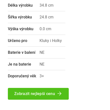
Délka výrobku
34.8 cm
Šířka výrobku
24.8 cm
Výška výrobku
0.0 cm
Určeno pro
Kluky i Holky
Baterie v balení
NE
Je na baterie
NE
Doporučený věk
3+
Zobrazit nejlepší cenu