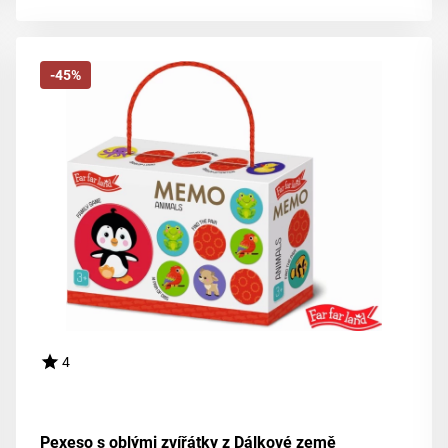
-45%
4
Pexeso s oblými zvířátky z Dálkové země