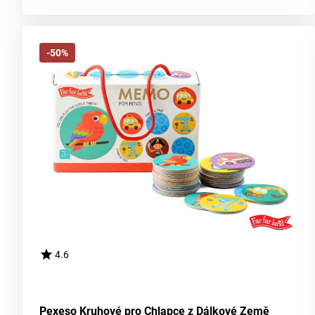
-50%
4.6
Pexeso Kruhové pro Chlapce z Dálkové Země