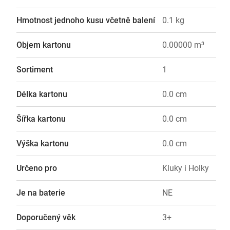
Hmotnost jednoho kusu včetně balení
0.1 kg
Objem kartonu
0.00000 m³
Sortiment
1
Délka kartonu
0.0 cm
Šířka kartonu
0.0 cm
Výška kartonu
0.0 cm
Určeno pro
Kluky i Holky
Je na baterie
NE
Doporučený věk
3+