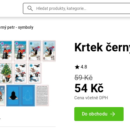
erný petr - symboly
Krtek čern
4.8
59 Kč
54 Kč
Cena včetně DPH
Do obchodu
y