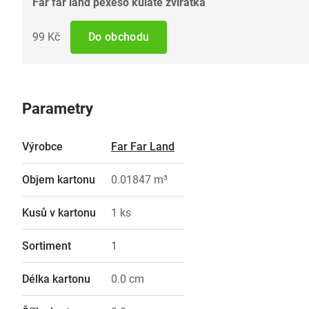
Far far land pexeso kulaté zvířátka
99 Kč
Do obchodu
Parametry
Výrobce
Far Far Land
Objem kartonu
0.01847 m³
Kusů v kartonu
1 ks
Sortiment
1
Délka kartonu
0.0 cm