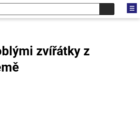
blými zvířátky z
emě