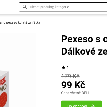
 land pexeso kulaté zvířátka
Pexeso s o
Dálkové z
4
179 Kč
99 Kč
Cena včetně DPH
Do obchodu