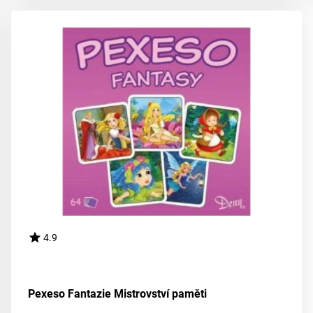
4.9
Pexeso Fantazie Mistrovství paměti