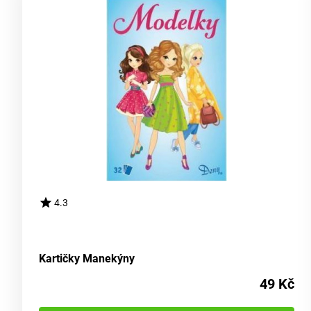
4.3
Kartičky Manekýny
49 Kč