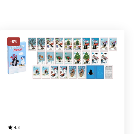
-8%
4.8