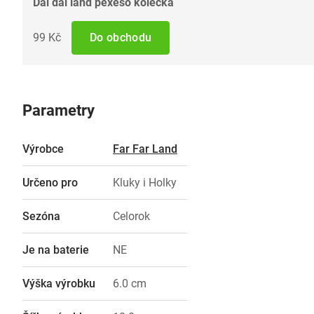
Dál dál land pexeso kolečka
99 Kč
Do obchodu
Parametry
Výrobce
Far Far Land
Určeno pro
Kluky i Holky
Sezóna
Celorok
Je na baterie
NE
Výška výrobku
6.0 cm