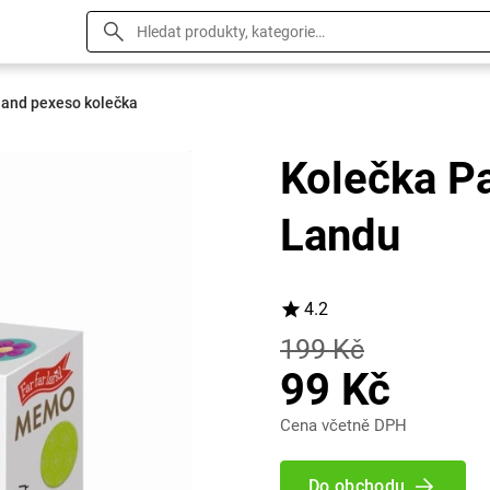
 land pexeso kolečka
Kolečka P
Landu
4.2
199 Kč
99 Kč
Cena včetně DPH
Do obchodu