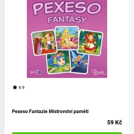
4.9
Pexeso Fantazie Mistrovství paměti
59 Kč