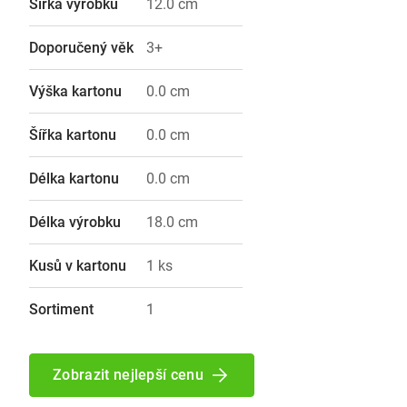
Šířka výrobku
12.0 cm
Doporučený věk
3+
Výška kartonu
0.0 cm
Šířka kartonu
0.0 cm
Délka kartonu
0.0 cm
Délka výrobku
18.0 cm
Kusů v kartonu
1 ks
Sortiment
1
Zobrazit nejlepší cenu