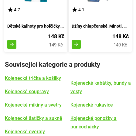
4.7
4.1
Dětské kalhoty pro holčičky, Minoti, MAGIC 11, azurová - velikost 92/98 | pro věk 2-3 let
Džíny chlapčenské, Minoti, FLAG 6, modré - velikost 92/98 | pro věk 2-3 let
148 Kč
148 Kč
149 Kč
149 Kč
Související kategorie a produkty
Kojenecká trička a košilky
Kojenecké kabátky, bundy a
Kojenecké soupravy
vesty
Kojenecké mikiny a svetry
Kojenecké rukavice
Kojenecké šatičky a sukně
Kojenecké ponožky a
punčocháčky
Kojenecké overaly