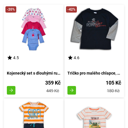
-20%
-42%
4.5
4.6
Kojenecký set s dlouhými rukávy, Pidilidi, PD1003, pro dívku - velikost 68/74 | 6-9 měsíců
Tričko pro malého chlapce, s dlouhými rukávy, od značky Wendee, v tmavě modrém provedení - velikost 98 | Věk 3 roky
359 Kč
105 Kč
449 Kč
180 Kč