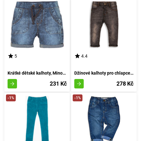
5
4.4
Krátké dětské kalhoty, Minoti, Springs 10, modré - velikost 68/80 | 6-12 měsíců
Džínové kalhoty pro chlapce s pružností, značky Minoti, model RANGER 6, černé - velikost 92/98 | pro věk 2/3 let
231 Kč
278 Kč
-1%
-1%