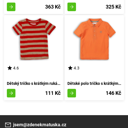
363 Kč
325 Kč
4.6
4.3
Dětský tričko s krátkým rukávem pro chlapce, značky Minoti, design 1PRUH 1, červené - velikost 92/98 | 2/3 roky
Dětské polo tričko s krátkým rukávem, Minoti, 1POLO 6, oranžové barvy - velikost 92/98 | pro věk 2-3 let
111 Kč
146 Kč
jsem@zdenekmatuska.cz