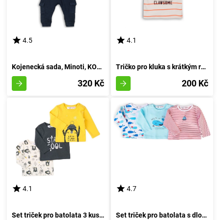
4.5
4.1
Kojenecká sada, Minoti, KOKOS 3, žluté - 86/92
Tričko pro kluka s krátkým rukávem, značky Minoti, model Crab 1, bílé barvy - velikost 92/98 | pro věk 2-3 let
320 Kč
200 Kč
4.1
4.7
Set triček pro batolata 3 kusy, Minoti, Objetí 8, chlapec - 74/80 | 9-12 měsíců
Set triček pro batolata s dlouhými rukávy 3ks, Minoti, Ship 8, chlapec - 74/80 | 9-12m