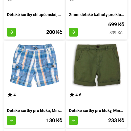
Dětské šortky chlapčenské, Minoti, DESERT 2, zelené - velikost 92/98 | pro věk 2-3 let
Zimní dětské kalhoty pro kluky, Pidilidi, PD1083-04, azurová - velikost 98 | 3 roky
699 Kč
200 Kč
839 Kč
4
4.6
Dětské šortky pro kluka, Minoti, pug 5, velikost 92/98 | 2-3 roky
Dětské šortky pro kluky, Minoti, Springs 5, odstín zelený - velikost 92/98 | pro věk 2-3 let
130 Kč
233 Kč