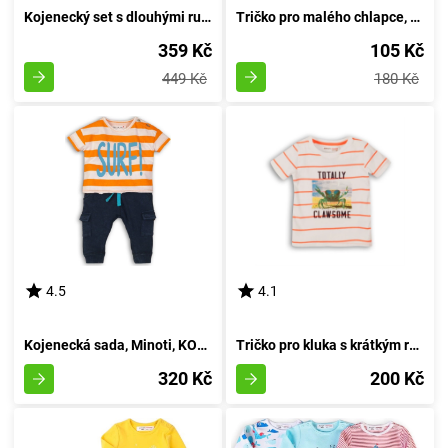
Kojenecký set s dlouhými rukávy, Pidilidi, PD1003, pro dívku - velikost 68/74 | 6-9 měsíců
Tričko pro malého chlapce, s dlouhými rukávy, od značky Wendee, v tmavě modrém provedení - velikost 98 | Věk 3 roky
359 Kč
105 Kč
449 Kč
180 Kč
4.5
4.1
Kojenecká sada, Minoti, KOKOS 3, žluté - 86/92
Tričko pro kluka s krátkým rukávem, značky Minoti, model Crab 1, bílé barvy - velikost 92/98 | pro věk 2-3 let
320 Kč
200 Kč