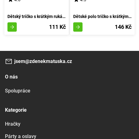
Dětský tričko s krátkým rukávem pro chlapce, značky Minoti, design 1PRUH 1, červené - velikost 92/98 | 2/3 roky
Dětské polo tričko s krátkým rukávem, Minoti, 1POLO 6, oranžové barvy - velikost 92/98 | pro věk 2-3 let
111 Kč
146 Kč
jsem@zdenekmatuska.cz
O nás
Spolupráce
Kategorie
Hračky
Párty a oslavy