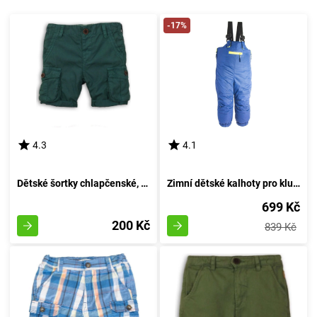
-17%
4.3
4.1
Dětské šortky chlapčenské, Minoti, DESERT 2, zelené - velikost 92/98 | pro věk 2-3 let
Zimní dětské kalhoty pro kluky, Pidilidi, PD1083-04, azurová - velikost 98 | 3 roky
699 Kč
200 Kč
839 Kč