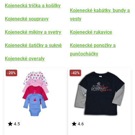
Kojenecká trička a košilky
Kojenecké kabátky, bundy a
Kojenecké soupravy
vesty
Kojenecké mikiny a svetry
Kojenecké rukavice
Kojenecké šatičky a sukně
Kojenecké ponožky a
punčocháčky
Kojenecké overaly
-20%
-42%
4.5
4.6