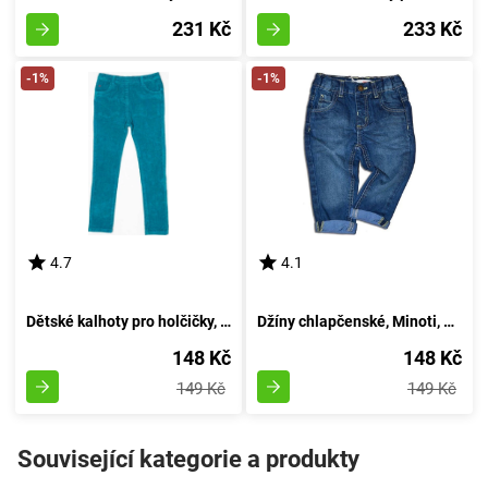
231 Kč
233 Kč
-1%
-1%
4.7
4.1
Dětské kalhoty pro holčičky, Minoti, MAGIC 11, azurová - velikost 92/98 | pro věk 2-3 let
Džíny chlapčenské, Minoti, FLAG 6, modré - velikost 92/98 | pro věk 2-3 let
148 Kč
148 Kč
149 Kč
149 Kč
Související kategorie a produkty