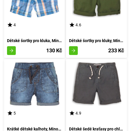
4
4.6
Dětské šortky pro kluka, Minoti, pug 5, velikost 92/98 | 2-3 roky
Dětské šortky pro kluky, Minoti, Springs 5, odstín zelený - velikost 92/98 | pro věk 2-3 let
130 Kč
233 Kč
5
4.9
Krátké dětské kalhoty, Minoti, Springs 10, modré - velikost 68/80 | 6-12 měsíců
Dětské šedé kraťasy pro chlapce od značky Minoti, velikost 80/86 | 12-18 měsíců