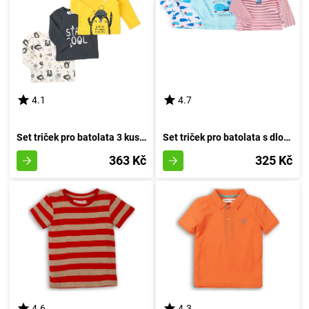
4.1
4.7
Set triček pro batolata 3 kusy, Minoti, Objetí 8, chlapec - 74/80 | 9-12 měsíců
Set triček pro batolata s dlouhými rukávy 3ks, Minoti, Ship 8, chlapec - 74/80 | 9-12m
363 Kč
325 Kč
4.6
4.3