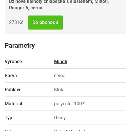
Džínové kalhoty chlapecké s elastenem, Minoti,
Ranger 6, černá
278 Kč
Do obchodu
Parametry
Výrobce
Minoti
Barva
černá
Pohlaví
Kluk
Materiál
polyester 100%
Typ
Džíny