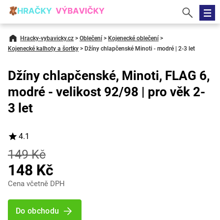
Hracky-vybavicky.cz
>
Oblečení
>
Kojenecké oblečení
>
Kojenecké kalhoty a šortky
>
Džíny chlapčenské Minoti - modré | 2-3 let
Džíny chlapčenské, Minoti, FLAG 6,
modré - velikost 92/98 | pro věk 2-
3 let
4.1
149 Kč
148 Kč
Cena včetně DPH
Do obchodu