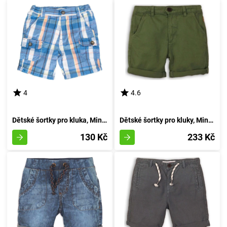
4
4.6
Dětské šortky pro kluka, Minoti, pug 5, velikost 92/98 | 2-3 roky
Dětské šortky pro kluky, Minoti, Springs 5, odstín zelený - velikost 92/98 | pro věk 2-3 let
130 Kč
233 Kč