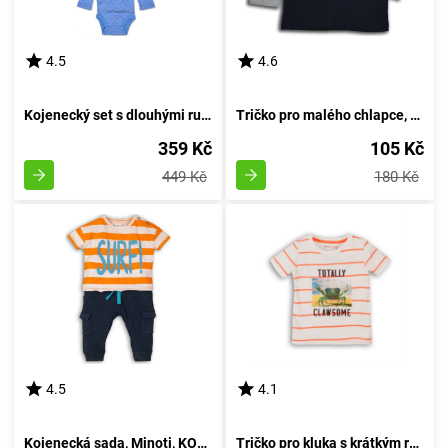
4.5
4.6
Kojenecký set s dlouhými rukávy, Pidilidi, PD1003, pro dívku - velikost 68/74 | 6-9 měsíců
Tričko pro malého chlapce, s dlouhými rukávy, od značky Wendee, v tmavě modrém provedení - velikost 98 | Věk 3 roky
359 Kč
105 Kč
449 Kč
180 Kč
4.5
4.1
Kojenecká sada, Minoti, KOKOS 3, žluté - 86/92
Tričko pro kluka s krátkým rukávem, značky Minoti, model Crab 1, bílé barvy - velikost 92/98 | pro věk 2-3 let