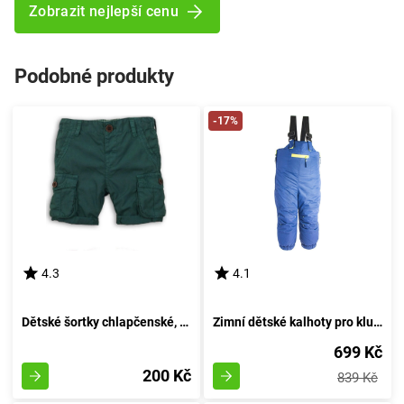
Zobrazit nejlepší cenu
Podobné produkty
-17%
4.3
4.1
Dětské šortky chlapčenské, Minoti, DESERT 2, zelené - velikost 92/98 | pro věk 2-3 let
Zimní dětské kalhoty pro kluky, Pidilidi, PD1083-04, azurová - velikost 98 | 3 roky
699 Kč
200 Kč
839 Kč