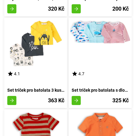
320 Kč
200 Kč
4.1
4.7
Set triček pro batolata 3 kusy, Minoti, Objetí 8, chlapec - 74/80 | 9-12 měsíců
Set triček pro batolata s dlouhými rukávy 3ks, Minoti, Ship 8, chlapec - 74/80 | 9-12m
363 Kč
325 Kč