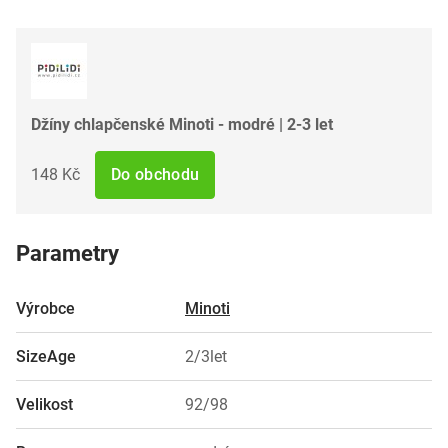
Džíny chlapčenské Minoti - modré | 2-3 let
148 Kč
Do obchodu
Parametry
Výrobce
Minoti
SizeAge
2/3let
Velikost
92/98