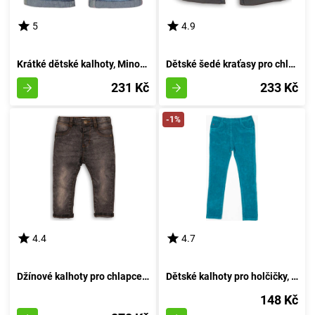
5
4.9
Krátké dětské kalhoty, Minoti, Springs 10, modré - velikost 68/80 | 6-12 měsíců
Dětské šedé kraťasy pro chlapce od značky Minoti, velikost 80/86 | 12-18 měsíců
231 Kč
233 Kč
-1%
4.4
4.7
Džínové kalhoty pro chlapce s pružností, značky Minoti, model RANGER 6, černé - velikost 92/98 | pro věk 2/3 let
Dětské kalhoty pro holčičky, Minoti, MAGIC 11, azurová - velikost 92/98 | pro věk 2-3 let
148 Kč