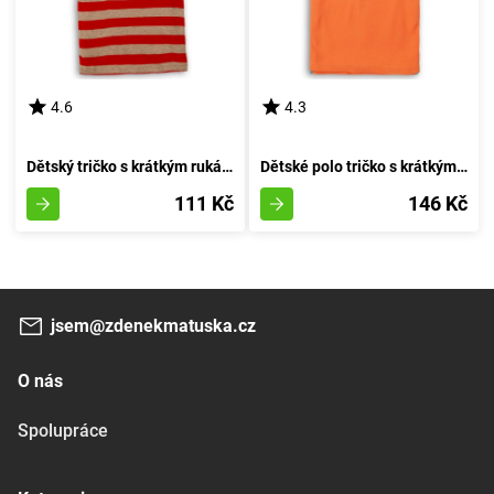
4.6
4.3
Dětský tričko s krátkým rukávem pro chlapce, značky Minoti, design 1PRUH 1, červené - velikost 92/98 | 2/3 roky
Dětské polo tričko s krátkým rukávem, Minoti, 1POLO 6, oranžové barvy - velikost 92/98 | pro věk 2-3 let
111 Kč
146 Kč
jsem@zdenekmatuska.cz
O nás
Spolupráce