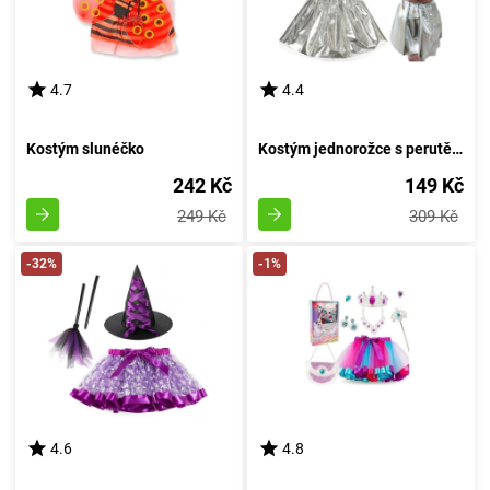
4.7
4.4
Kostým slunéčko
Kostým jednorožce s perutěmi stříbrnými
242 Kč
149 Kč
249 Kč
309 Kč
-32%
-1%
4.6
4.8