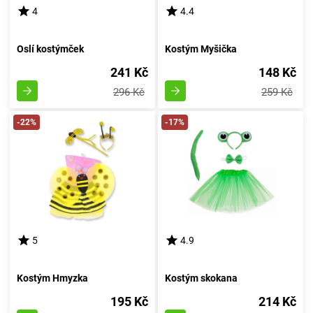
4
4.4
Oslí kostýmček
Kostým Myšička
241 Kč
148 Kč
296 Kč
259 Kč
-22%
-17%
5
4.9
Kostým Hmyzka
Kostým skokana
195 Kč
214 Kč