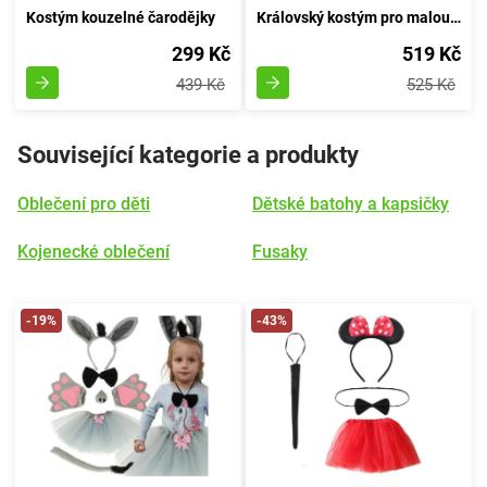
Kostým kouzelné čarodějky
Královský kostým pro malou princeznu s diadémem
299 Kč
519 Kč
439 Kč
525 Kč
Související kategorie a produkty
Oblečení pro děti
Dětské batohy a kapsičky
Kojenecké oblečení
Fusaky
-19%
-43%