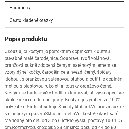
Parametry
Často kladené otázky
Popis produktu
Okouzlující kostým je perfektním doplňkem k outfitu
půvabné malé čarodějnice. Soupravu tvoří volánová,
oranžová sukně zdobená černým saténovým lemem se
vzory dýně, kočky, čarodějnice a hvězd, černý, špičatý
klobouk s oranžovou saténovou stuhou a outfit je doplněn
metlou s plastovou rukojetí a kousky oranžovo-černé.
Kostým se bude skvěle hodit na karneval, při vystoupení ve
školce nebo na domácí párty. Kostým je vyroben ze 100%
polyesteru.Sada obsahuje:Špičatý kloboukVolánová sukně
s elastickým pasemSkládací metlaVelikost:Velikost šatů
MVhodný pro děti od 3 do 6 letPro výšku postavy 100-115
cm.Rozměry:Sukně:délka 28 cmšířka pasu od 44 do 80