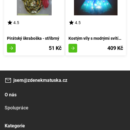
4.5
4.5
Pirátský škraboška - stříbrný
Kostým víly s modrými svítícími křídly
51 Kč
409 Kč
jsem@zdenekmatuska.cz
O nás
Spolupráce
Kategorie