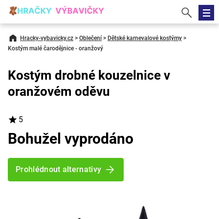
Hracky-vybavicky.cz
>
Oblečení
>
Dětské karnevalové kostýmy
>
Kostým malé čarodějnice - oranžový
Kostým drobné kouzelnice v
oranžovém oděvu
5
Bohužel vyprodáno
Prohlédnout alternativy