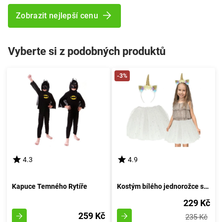
Zobrazit nejlepší cenu
Vyberte si z podobných produktů
-3%
4.3
4.9
Kapuce Temného Rytíře
Kostým bílého jednorožce se zlatými detaily
229 Kč
259 Kč
235 Kč