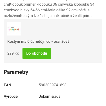
cmKlobouk:průměr klobouku 36 cmvýška klobouku 34
cmobvod hlavy 54-56 cmMetla:délka 92 cmkoště je
rozloženaKostým lze čistit jemně ručně a žehlit párou.
Kostým malé čarodějnice - oranžový
299 Kč
Do obchodu
Parametry
EAN
5903039741898
Výrobce
Jokomisiada