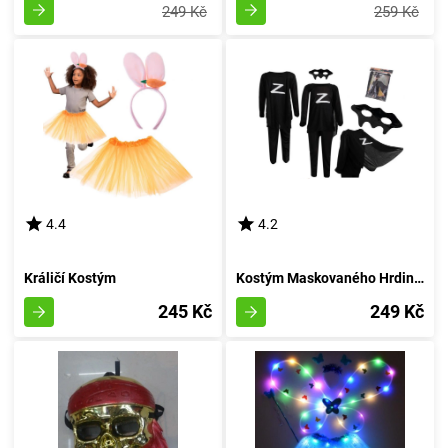
249 Kč
259 Kč
4.4
4.2
Králičí Kostým
Kostým Maskovaného Hrdiny velikosti M pro postavy výšky 110-120 cm
245 Kč
249 Kč