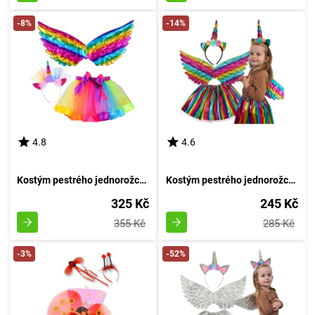
-8%
-14%
4.8
4.6
Kostým pestrého jednorožce s perutěmi duhy
Kostým pestrého jednorožce s křídly
325 Kč
245 Kč
355 Kč
285 Kč
-3%
-52%