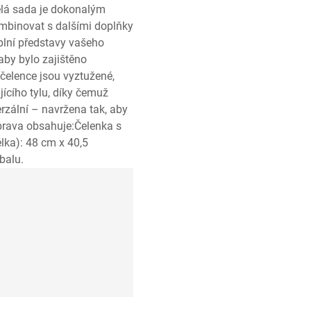
Celá sada je dokonalým
ombinovat s dalšími doplňky
splní představy vašeho
 aby bylo zajištěno
 čelence jsou vyztužené,
ícího tylu, díky čemuž
erzální – navržena tak, aby
prava obsahuje:Čelenka s
lka): 48 cm x 40,5
balu.