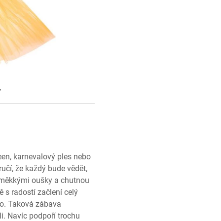
y
en, karnevalový ples nebo
učí, že každý bude vědět,
s měkkými oušky a chutnou
 s radostí začlení celý
ko. Taková zábava
li. Navíc podpoří trochu