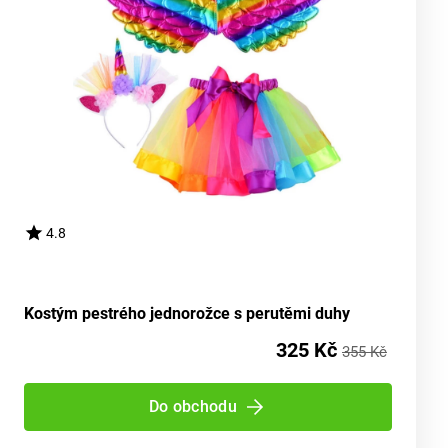
4.8
Kostým pestrého jednorožce s perutěmi duhy
325 Kč
355 Kč
Do obchodu