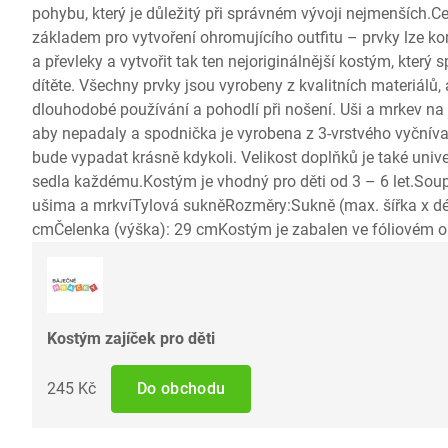
pohybu, který je důležitý při správném vývoji nejmenších.
základem pro vytvoření ohromujícího outfitu – prvky lze k
a převleky a vytvořit tak ten nejoriginálnější kostým, který 
dítěte. Všechny prvky jsou vyrobeny z kvalitních materiálů,
dlouhodobé používání a pohodlí při nošení. Uši a mrkev na
aby nepadaly a spodnička je vyrobena z 3-vrstvého vyčnívaj
bude vypadat krásně kdykoli. Velikost doplňků je také univ
sedla každému.Kostým je vhodný pro děti od 3 – 6 let.Sou
ušima a mrkvíTylová sukněRozměry:Sukně (max. šířka x dé
cmČelenka (výška): 29 cmKostým je zabalen ve fóliovém o
Kostým zajíček pro děti
245 Kč
Do obchodu