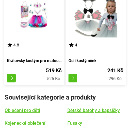
4.8
4
Královský kostým pro malou princeznu s diadémem
Oslí kostýmček
519 Kč
241 Kč
525 Kč
296 Kč
Související kategorie a produkty
Oblečení pro děti
Dětské batohy a kapsičky
Kojenecké oblečení
Fusaky