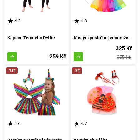
4.3
4.8
Kapuce Temného Rytíře
Kostým pestrého jednorožce s perutěmi duhy
325 Kč
259 Kč
355 Kč
-14%
-3%
4.6
4.7