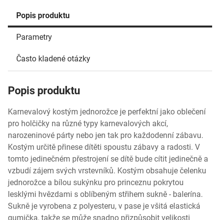
Popis produktu
Parametry
Často kladené otázky
Popis produktu
Karnevalový kostým jednorožce je perfektní jako oblečení
pro holčičky na různé typy karnevalových akcí,
narozeninové párty nebo jen tak pro každodenní zábavu.
Kostým určitě přinese dítěti spoustu zábavy a radosti. V
tomto jedinečném přestrojení se dítě bude cítit jedinečně a
vzbudí zájem svých vrstevníků. Kostým obsahuje čelenku
jednorožce a bílou sukýnku pro princeznu pokrytou
lesklými hvězdami s oblíbeným střihem sukně - balerína.
Sukně je vyrobena z polyesteru, v pase je všitá elastická
gumička, takže se může snadno přizpůsobit velikosti