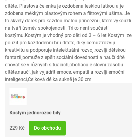
dítěte. Plastová čelenka je ozdobena lesklou látkou a je
zdobena měkkým plastovým rohem a flitrovými ušima. Je
to skvělý dárek pro každou malou princeznu, které vykouzlí
na tváři úsměv spokojenosti. Triko není součástí
kostýmu.Kostým je vhodný pro děti od 3 – 6 let.Kostým lze
použít pro každodenní hru dítěte, díky čemuž:rozvíjí
kreativitu a podporuje intelektuální rozvoj,rozvíjí dětskou
fantazii,pomůže zlepšit sociální dovednosti a naučí dítě
chovat se v různých situacích,obohacuje slovní zásobu
dítěte,naučí, jak vyjádřit emoce, empatii a rozvíjí emoční
inteligenci,Celková délka sukně je 30 cm
Kostým jednorožce bílý
229 Kč
Do obchodu