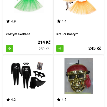
4.9
4.4
Kostým skokana
Králičí Kostým
214 Kč
245 Kč
259 Kč
4.2
4.5