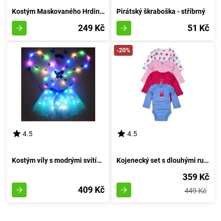
Kostým Maskovaného Hrdiny velikosti M pro postavy výšky 110-120 cm
Pirátský škraboška - stříbrný
249 Kč
51 Kč
-20%
4.5
4.5
Kostým víly s modrými svítícími křídly
Kojenecký set s dlouhými rukávy, Pidilidi, PD1003, pro dívku - velikost 68/74 | 6-9 měsíců
359 Kč
409 Kč
449 Kč