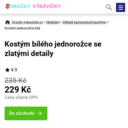
Hracky-vybavicky.cz
>
Oblečení
>
Dětské karnevalové kostýmy
>
Kostým jednorožce bílý
Kostým bílého jednorožce se
zlatými detaily
4.9
235 Kč
229 Kč
Cena včetně DPH
Do obchodu