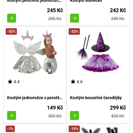
Kostým pestrého jednorožce s křídly
Kostým slunéčko
245 Kč
242 Kč
285 Kč
249 Kč
-52%
-32%
4.4
4.6
Kostým jednorožce s perutěmi stříbrnými
Kostým kouzelné čarodějky
149 Kč
299 Kč
309 Kč
439 Kč
-1%
-19%