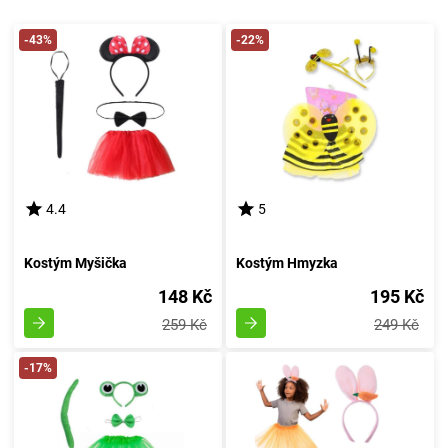
-43%
-22%
4.4
5
Kostým Myšička
Kostým Hmyzka
148 Kč
195 Kč
259 Kč
249 Kč
-17%