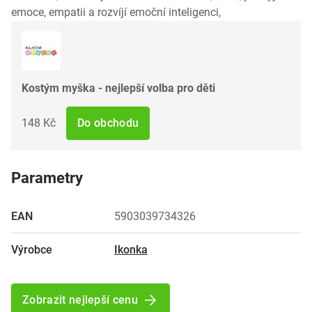
emoce, empatii a rozvíjí emoční inteligenci,
Kostým myška - nejlepší volba pro děti
148 Kč
Do obchodu
Parametry
EAN
5903039734326
Výrobce
Ikonka
Zobrazit nejlepší cenu