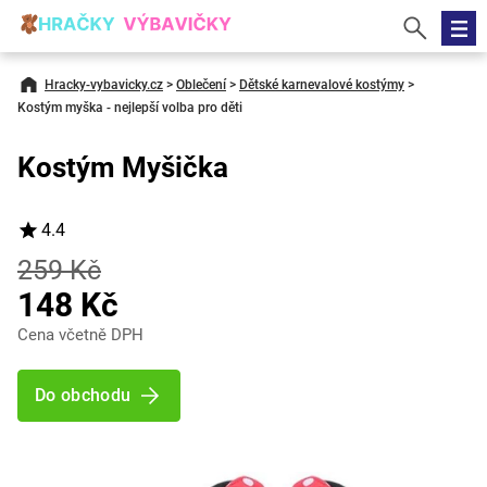
Hracky-vybavicky.cz
>
Oblečení
>
Dětské karnevalové kostýmy
>
Kostým myška - nejlepší volba pro děti
Kostým Myšička
4.4
259 Kč
148 Kč
Cena včetně DPH
Do obchodu