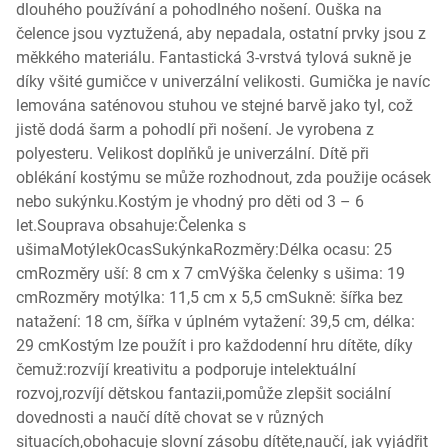
dlouhého používání a pohodlného nošení. Ouška na
čelence jsou vyztužená, aby nepadala, ostatní prvky jsou z
měkkého materiálu. Fantastická 3-vrstvá tylová sukně je
díky všité gumičce v univerzální velikosti. Gumička je navíc
lemována saténovou stuhou ve stejné barvě jako tyl, což
jistě dodá šarm a pohodlí při nošení. Je vyrobena z
polyesteru. Velikost doplňků je univerzální. Dítě při
oblékání kostýmu se může rozhodnout, zda použije ocásek
nebo sukýnku.Kostým je vhodný pro děti od 3 – 6
let.Souprava obsahuje:Čelenka s
ušimaMotýlekOcasSukýnkaRozměry:Délka ocasu: 25
cmRozměry uší: 8 cm x 7 cmVýška čelenky s ušima: 19
cmRozměry motýlka: 11,5 cm x 5,5 cmSukně: šířka bez
natažení: 18 cm, šířka v úplném vytažení: 39,5 cm, délka:
29 cmKostým lze použít i pro každodenní hru dítěte, díky
čemuž:rozvíjí kreativitu a podporuje intelektuální
rozvoj,rozvíjí dětskou fantazii,pomůže zlepšit sociální
dovednosti a naučí dítě chovat se v různých
situacích,obohacuje slovní zásobu dítěte,naučí, jak vyjádřit