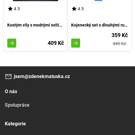
4.5
4.5
Kostým víly s modrými svítícími křídly
Kojenecký set s dlouhými rukávy, Pidilidi, PD1003, pro dívku - velikost 68/74 | 6-9 měsíců
359 Kč
409 Kč
449 Kč
jsem@zdenekmatuska.cz
O nás
Spolupráce
Kategorie