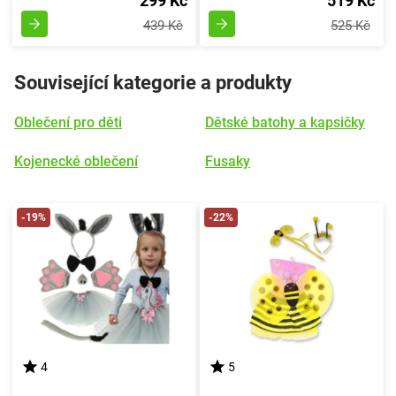
299 Kč
519 Kč
439 Kč
525 Kč
Související kategorie a produkty
Oblečení pro děti
Dětské batohy a kapsičky
Kojenecké oblečení
Fusaky
-19%
-22%
4
5