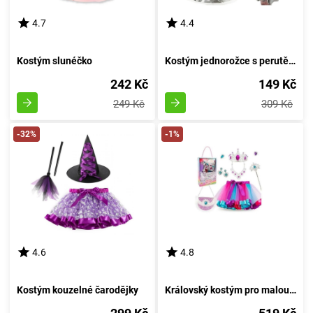
4.7
4.4
Kostým slunéčko
Kostým jednorožce s perutěmi stříbrnými
242 Kč
149 Kč
249 Kč
309 Kč
-32%
-1%
4.6
4.8
Kostým kouzelné čarodějky
Královský kostým pro malou princeznu s diadémem