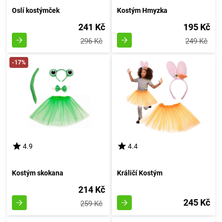
Oslí kostýmček
Kostým Hmyzka
241 Kč
195 Kč
296 Kč
249 Kč
-17%
4.9
4.4
Kostým skokana
Králičí Kostým
214 Kč
245 Kč
259 Kč