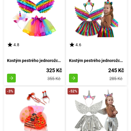
4.8
4.6
Kostým pestrého jednorožce s perutěmi duhy
Kostým pestrého jednorožce s křídly
325 Kč
245 Kč
355 Kč
285 Kč
-3%
-52%