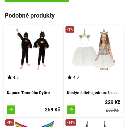
Podobné produkty
-3%
4.3
4.9
Kapuce Temného Rytíře
Kostým bílého jednorožce se zlatými detaily
229 Kč
259 Kč
235 Kč
-8%
-14%