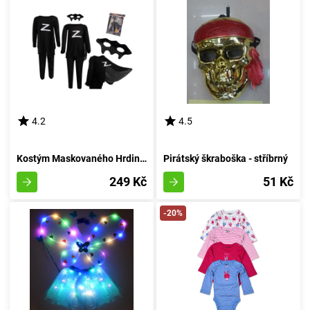
4.2
4.5
Kostým Maskovaného Hrdiny velikosti M pro postavy výšky 110-120 cm
Pirátský škraboška - stříbrný
249 Kč
51 Kč
-20%