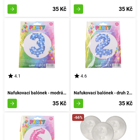
35 Kč
35 Kč
4.1
4.6
Nafukovací balónek - modrá velikost 3
Nafukovací balónek - druh 2 azurový
35 Kč
35 Kč
-66%