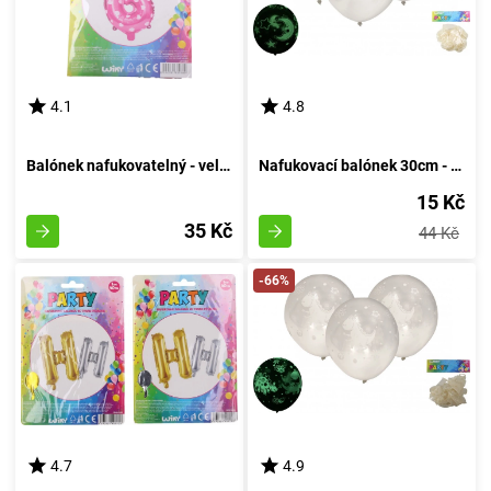
4.1
4.8
Balónek nafukovatelný - velikost 6, růžový
Nafukovací balónek 30cm - sada 6 kusů, s luminescencí v temnotě
15 Kč
35 Kč
44 Kč
-66%
4.7
4.9