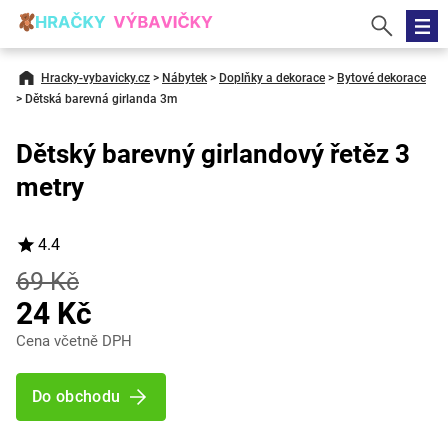
Hracky-vybavicky.cz
>
Nábytek
>
Doplňky a dekorace
>
Bytové dekorace
>
Dětská barevná girlanda 3m
Dětský barevný girlandový řetěz 3
metry
4.4
69 Kč
24 Kč
Cena včetně DPH
Do obchodu