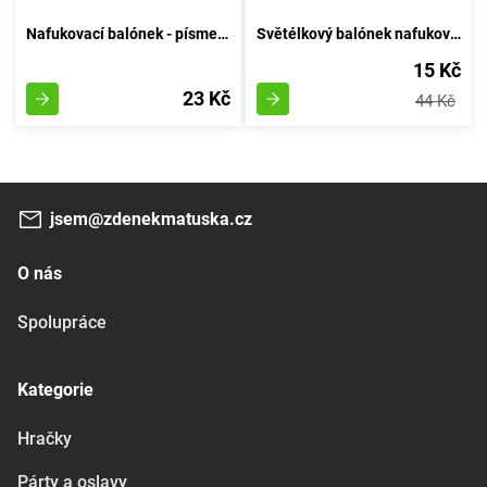
Nafukovací balónek - písmeno H - Vzduchový Kruh
Světélkový balónek nafukovací 30cm - sestava 6 kousků, svítící za tmy
15 Kč
23 Kč
44 Kč
jsem@zdenekmatuska.cz
O nás
Spolupráce
Kategorie
Hračky
Párty a oslavy