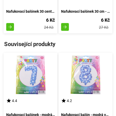
Nafukovací balónek 30 centimetrů - sada 5 kusů, s číslem 20
Nafukovací balónek 30 cm - sada 5 kusů, s číslem 10
6 Kč
6 Kč
24 Kč
27 Kč
Související produkty
4.4
4.2
Nafukovací balónek - modrá sedmička
Nafukovací balón - modrá varianta číslo osm