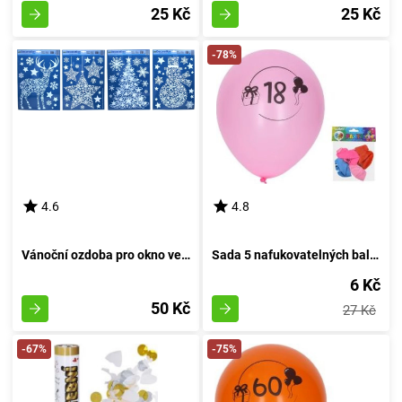
25 Kč
25 Kč
-78%
4.6
4.8
Vánoční ozdoba pro okno velikosti 41x29 cm
Sada 5 nafukovatelných balónků o průměru 30 cm, s motivem číslo 18
6 Kč
50 Kč
27 Kč
-67%
-75%