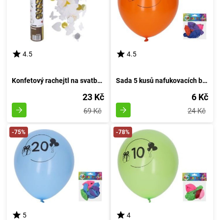
4.5
4.5
Konfetový rachejtl na svatbu, výstřelový, délka 30 cm
Sada 5 kusů nafukovacích balónků o průměru 30 cm - číslo 60
23 Kč
6 Kč
69 Kč
24 Kč
-75%
-78%
5
4