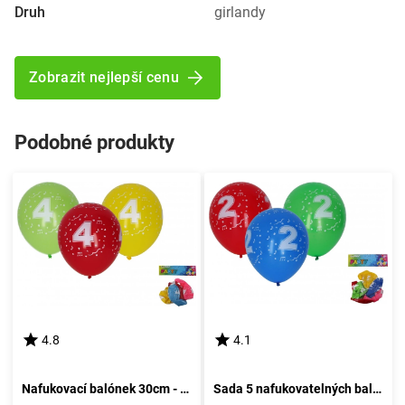
Druh
girlandy
Zobrazit nejlepší cenu
Podobné produkty
4.8
4.1
Nafukovací balónek 30cm - sada 5 kusů, s pořadovým číslem 4
Sada 5 nafukovatelných balónků o průměru 30 cm - číslo dva