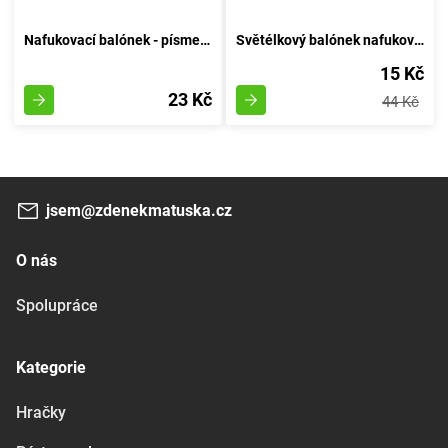
Nafukovací balónek - písmeno H - Vzduchový Kruh
Světélkový balónek nafukovací 30cm - sestava 6 kousků, svítící za tmy
15 Kč
23 Kč
44 Kč
jsem@zdenekmatuska.cz
O nás
Spolupráce
Kategorie
Hračky