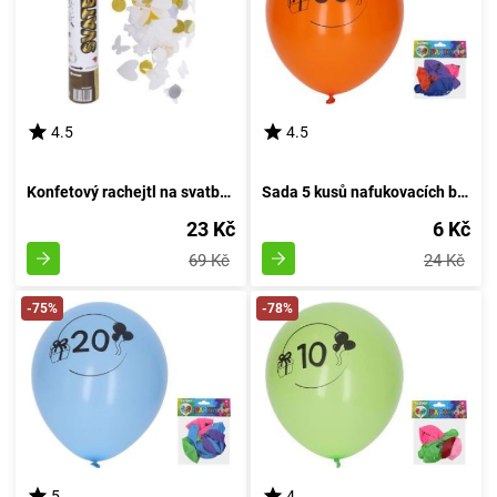
4.5
4.5
Konfetový rachejtl na svatbu, výstřelový, délka 30 cm
Sada 5 kusů nafukovacích balónků o průměru 30 cm - číslo 60
23 Kč
6 Kč
69 Kč
24 Kč
-75%
-78%
5
4