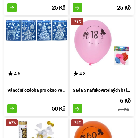
25 Kč
25 Kč
-78%
4.6
4.8
Vánoční ozdoba pro okno velikosti 41x29 cm
Sada 5 nafukovatelných balónků o průměru 30 cm, s motivem číslo 18
6 Kč
50 Kč
27 Kč
-67%
-75%