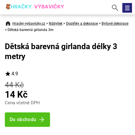
Hracky-vybavicky.cz
>
Nábytek
>
Doplňky a dekorace
>
Bytové dekorace
>
Dětská barevná girlanda 3m
Dětská barevná girlanda délky 3
metry
4.9
44 Kč
14 Kč
Cena včetně DPH
Do obchodu