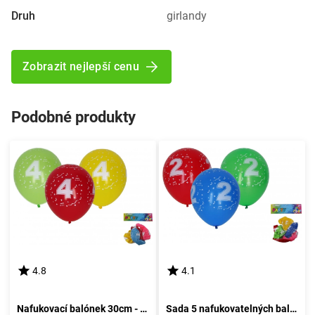
Druh
girlandy
Zobrazit nejlepší cenu
Podobné produkty
4.8
4.1
Nafukovací balónek 30cm - sada 5 kusů, s pořadovým číslem 4
Sada 5 nafukovatelných balónků o průměru 30 cm - číslo dva