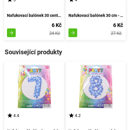
Nafukovací balónek 30 centimetrů - sada 5 kusů, s číslem 20
Nafukovací balónek 30 cm - sada 5 kusů, s číslem 10
6 Kč
6 Kč
24 Kč
27 Kč
Související produkty
4.4
4.2