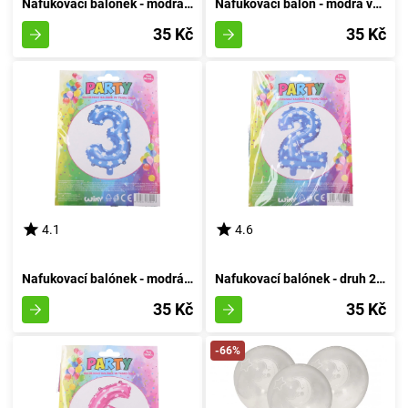
Nafukovací balónek - modrá sedmička
Nafukovací balón - modrá varianta číslo osm
35 Kč
35 Kč
4.1
4.6
Nafukovací balónek - modrá velikost 3
Nafukovací balónek - druh 2 azurový
35 Kč
35 Kč
-66%