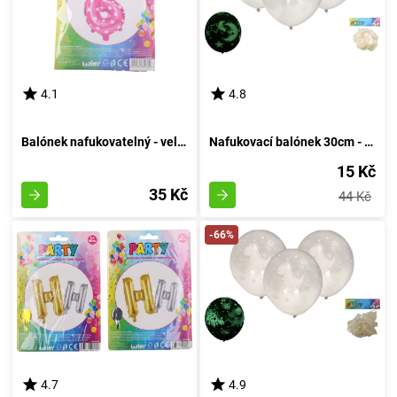
4.1
4.8
Balónek nafukovatelný - velikost 6, růžový
Nafukovací balónek 30cm - sada 6 kusů, s luminescencí v temnotě
15 Kč
35 Kč
44 Kč
-66%
4.7
4.9