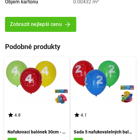
Objem kartonu
0.00432 m³
Zobrazit nejlepší cenu
Podobné produkty
4.8
4.1
Nafukovací balónek 30cm - sada 5 kusů, s pořadovým číslem 4
Sada 5 nafukovatelných balónků o průměru 30 cm - číslo dva