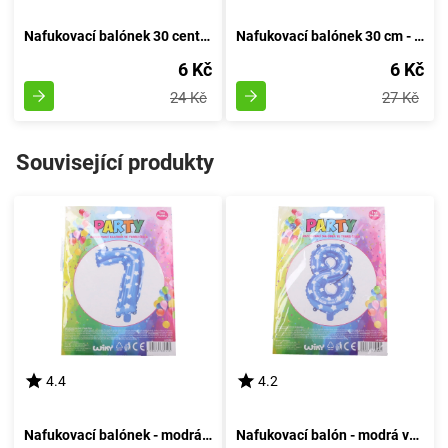
Nafukovací balónek 30 centimetrů - sada 5 kusů, s číslem 20
Nafukovací balónek 30 cm - sada 5 kusů, s číslem 10
6 Kč
6 Kč
24 Kč
27 Kč
Související produkty
4.4
4.2
Nafukovací balónek - modrá sedmička
Nafukovací balón - modrá varianta číslo osm