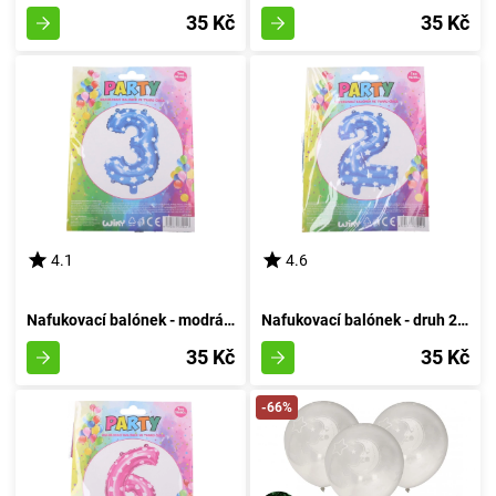
35 Kč
35 Kč
4.1
4.6
Nafukovací balónek - modrá velikost 3
Nafukovací balónek - druh 2 azurový
35 Kč
35 Kč
-66%