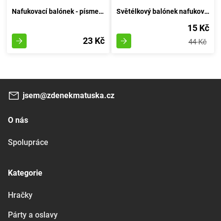
Nafukovací balónek - písmeno H - Vzduchový Kruh
Světélkový balónek nafukovací 30cm - sestava 6 kousků, svítící za tmy
15 Kč
23 Kč
44 Kč
jsem@zdenekmatuska.cz
O nás
Spolupráce
Kategorie
Hračky
Párty a oslavy