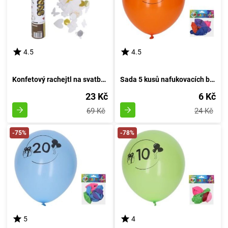
4.5
4.5
Konfetový rachejtl na svatbu, výstřelový, délka 30 cm
Sada 5 kusů nafukovacích balónků o průměru 30 cm - číslo 60
23 Kč
6 Kč
69 Kč
24 Kč
-75%
-78%
5
4