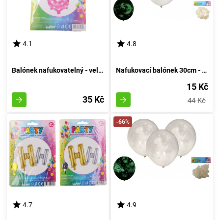
4.1
4.8
Balónek nafukovatelný - velikost 6, růžový
Nafukovací balónek 30cm - sada 6 kusů, s luminescencí v temnotě
15 Kč
35 Kč
44 Kč
-66%
4.7
4.9