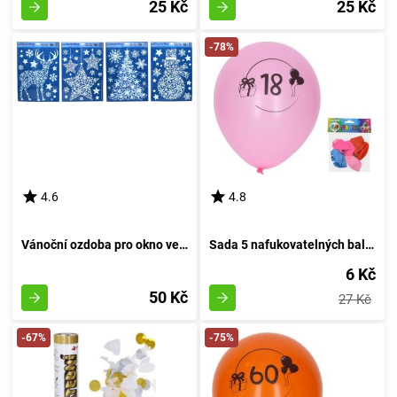
25 Kč
25 Kč
-78%
4.6
4.8
Vánoční ozdoba pro okno velikosti 41x29 cm
Sada 5 nafukovatelných balónků o průměru 30 cm, s motivem číslo 18
6 Kč
50 Kč
27 Kč
-67%
-75%