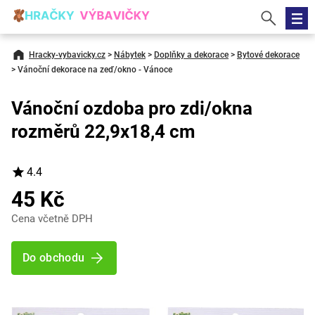
Hracky-vybavicky.cz
>
Nábytek
>
Doplňky a dekorace
>
Bytové dekorace
>
Vánoční dekorace na zeď/okno - Vánoce
Vánoční ozdoba pro zdi/okna
rozměrů 22,9x18,4 cm
4.4
45 Kč
Cena včetně DPH
Do obchodu