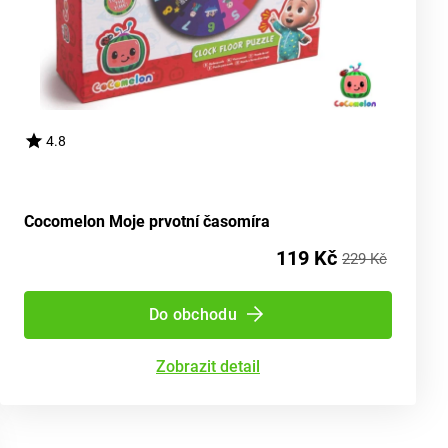
4.8
Cocomelon Moje prvotní časomíra
119 Kč
229 Kč
Do obchodu
Zobrazit detail