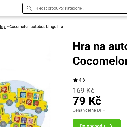
 hry
>
Cocomelon autobus bingo hra
Hra na aut
Cocomelon
4.8
169 Kč
79 Kč
Cena včetně DPH
Do obchodu