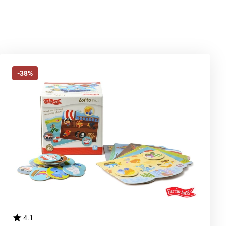
-38%
4.1