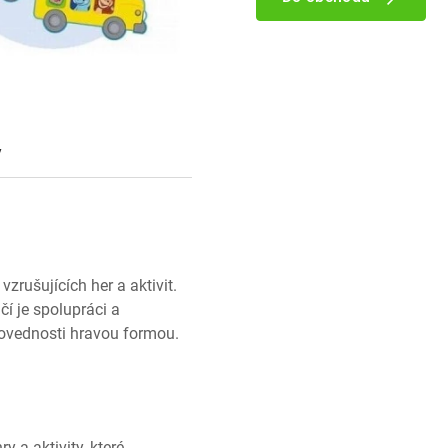
y
zrušujících her a aktivit.
čí je spolupráci a
dovednosti hravou formou.
 a aktivity, které