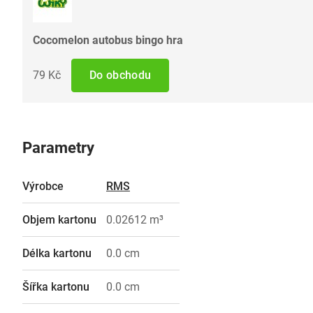
Cocomelon autobus bingo hra
79 Kč
Do obchodu
Parametry
Výrobce
RMS
Objem kartonu
0.02612 m³
Délka kartonu
0.0 cm
Šířka kartonu
0.0 cm