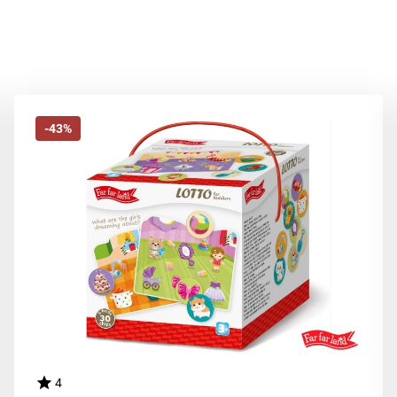
-43%
4