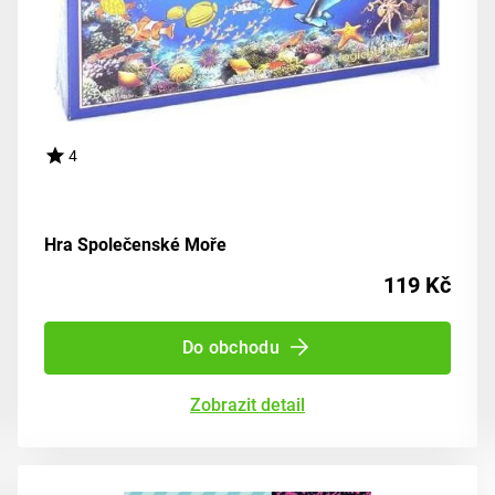
4
Hra Společenské Moře
119 Kč
Do obchodu
Zobrazit detail