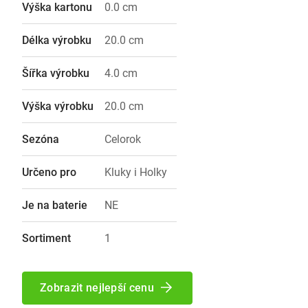
Výška kartonu
0.0 cm
Délka výrobku
20.0 cm
Šířka výrobku
4.0 cm
Výška výrobku
20.0 cm
Sezóna
Celorok
Určeno pro
Kluky i Holky
Je na baterie
NE
Sortiment
1
Zobrazit nejlepší cenu