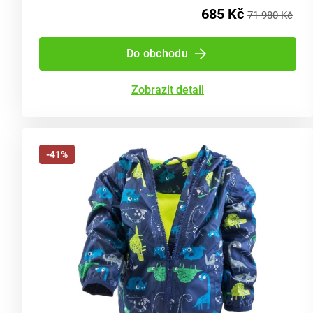
685 Kč
71 980 Kč
Do obchodu
Zobrazit detail
-41%