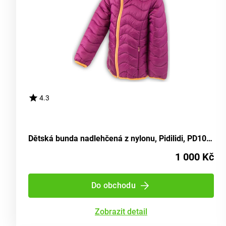
4.3
Dětská bunda nadlehčená z nylonu, Pidilidi, PD1087, barva vína - velikost 98 | 3 roky
1 000 Kč
Do obchodu
Zobrazit detail