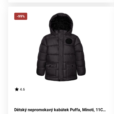
-99%
4.6
Dětský nepromokavý kabátek Puffa, Minoti, 11COAT 11, černý - velikost 98/104 | pro věk 3-4 roky