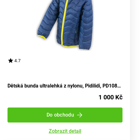
4.7
Dětská bunda ultralehká z nylonu, Pidilidi, PD1087-04, modrá - velikost 98 | pro věk 3 roky
1 000 Kč
Do obchodu
Zobrazit detail