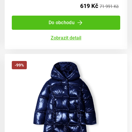
619 Kč
71 991 Kč
Do obchodu
Zobrazit detail
-99%