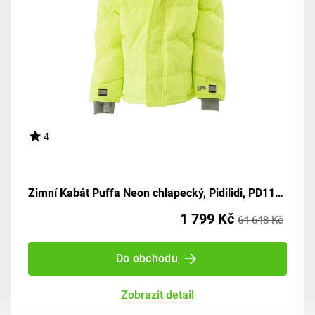
4
Zimní Kabát Puffa Neon chlapecký, Pidilidi, PD1110-19, odstín zelena - velikost 98 | pro věk 3 let
1 799 Kč
64 648 Kč
Do obchodu
Zobrazit detail