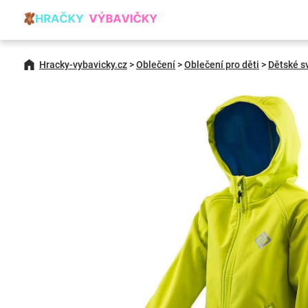
Hracky-vybavicky.cz
>
Oblečení
>
Oblečení pro děti
>
Dětské s