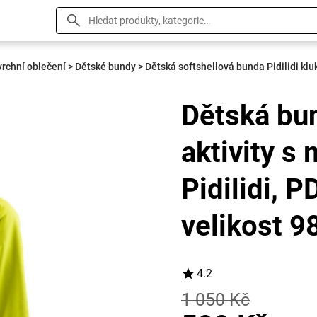
vrchní oblečení
>
Dětské bundy
>
Dětská softshellová bunda Pidilidi kluk
Dětská bu
aktivity 
Pidilidi, 
velikost 98
4.2
1 050 Kč