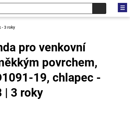
 - 3 roky
nda pro venkovní
s měkkým povrchem,
PD1091-19, chlapec -
 | 3 roky