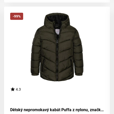
-99%
4.3
Dětský nepromokavý kabát Puffa z nylonu, značky Minoti, model 11COAT 16, barva khaki - velikost 98/104 | pro věk 3 až 4 roky