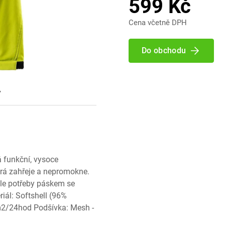
599 Kč
Cena včetně DPH
Do obchodu
y
á funkční, vysoce
rá zahřeje a nepromokne.
dle potřeby páskem se
riál: Softshell (96%
/24hod Podšívka: Mesh -