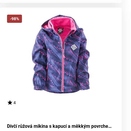
-98%
4
Dívčí růžová mikina s kapucí a měkkým povrchem, Pidilidi, PD1102-01, velikost 98 | pro věk 3 roky