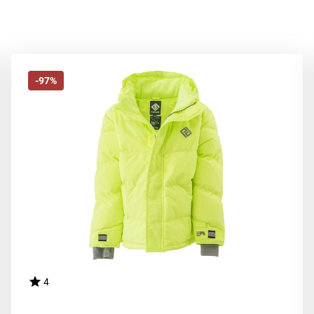
-97%
4