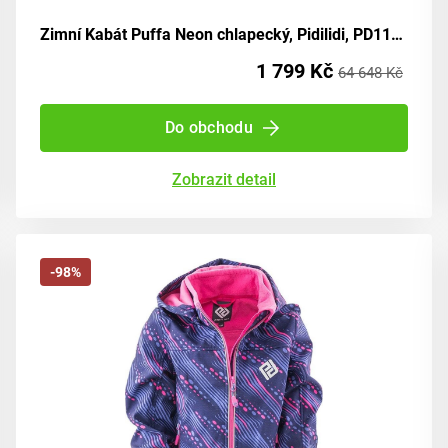
Zimní Kabát Puffa Neon chlapecký, Pidilidi, PD1110-19, odstín zelena - velikost 98 | pro věk 3 let
1 799 Kč
64 648 Kč
Do obchodu
Zobrazit detail
-98%