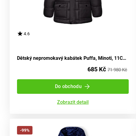
4.6
Dětský nepromokavý kabátek Puffa, Minoti, 11COAT 11, černý - velikost 98/104 | pro věk 3-4 roky
685 Kč
71 980 Kč
Do obchodu
Zobrazit detail
-99%