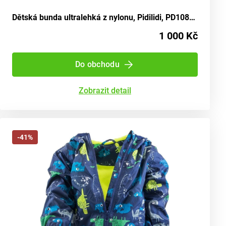
Dětská bunda ultralehká z nylonu, Pidilidi, PD1087-04, modrá - velikost 98 | pro věk 3 roky
1 000 Kč
Do obchodu
Zobrazit detail
-41%