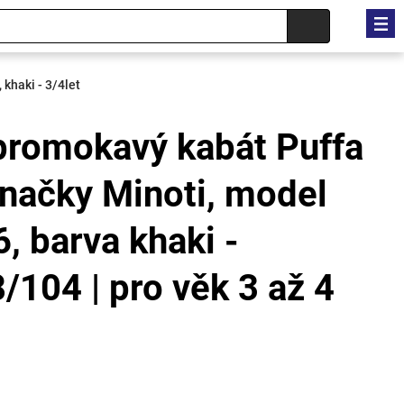
 khaki - 3/4let
promokavý kabát Puffa
značky Minoti, model
 barva khaki -
8/104 | pro věk 3 až 4