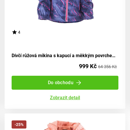
4
Dívčí růžová mikina s kapucí a měkkým povrchem, Pidilidi, PD1102-01, velikost 98 | pro věk 3 roky
999 Kč
64 356 Kč
Do obchodu
Zobrazit detail
-25%