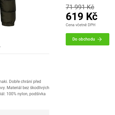
71 991 Kč
619 Kč
Cena včetně DPH
Do obchodu
y
aki. Dobře chrání před
vy. Materiál bez škodlivých
riál: 100% nylon, podšívka