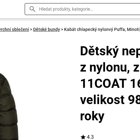
vrchní oblečení
>
Dětské bundy
>
Kabát chlapecký nylonvý Puffa, Minoti,
Dětský ne
z nylonu, 
11COAT 16,
velikost 9
roky
4.3