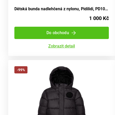
Dětská bunda nadlehčená z nylonu, Pidilidi, PD1087, barva vína - velikost 98 | 3 roky
1 000 Kč
Do obchodu
Zobrazit detail
-99%