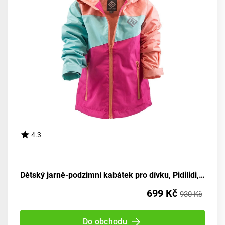
4.3
Dětský jarně-podzimní kabátek pro dívku, Pidilidi, PD1090-01, velikost 98 | věk 3 roky
699 Kč
930 Kč
Do obchodu