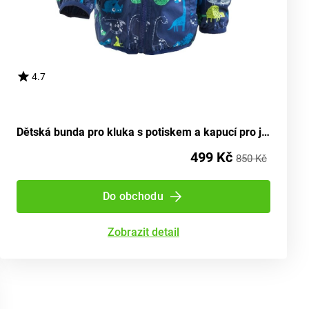
4.7
Dětská bunda pro kluka s potiskem a kapucí pro jaro/podzim, Pidilidi, PD1092-04, modrá - velikost 92/98 | 2/3let
499 Kč
850 Kč
Do obchodu
Zobrazit detail