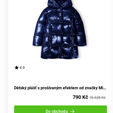
4.9
Dětský plášť s prošívaným efektem od značky Minoti, model 16coat 7, v modrém provedení - velikost 98/104 | vhodný pro věk 3-4 let
790 Kč
76 638 Kč
Do obchodu