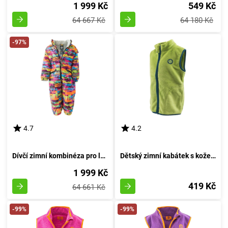
1 999 Kč
549 Kč
64 667 Kč
64 180 Kč
-97%
4.7
4.2
Dívčí zimní kombinéza pro lyžování, Pidilidi, PD1111-01, holčička - 98 | 3 roky
Dětský zimní kabátek s kožešinovým límcem, Pidilidi, PD1094, zelený - velikost 98 | pro věk 3 roky
1 999 Kč
419 Kč
64 661 Kč
-99%
-99%