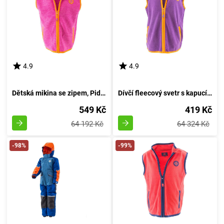
4.9
4.9
Dětská mikina se zipem, Pidilidi, PD1118-03, růžová - velikost 98
Dívčí fleecový svetr s kapucí, Pidilidi, PD1120-06, fialový - velikost 98
549 Kč
419 Kč
64 192 Kč
64 324 Kč
-98%
-99%