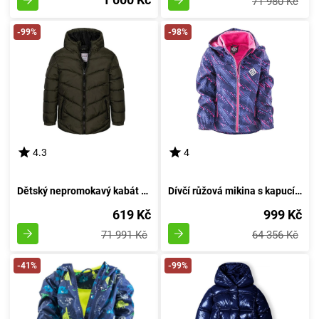
71 980 Kč
-99%
-98%
4.3
4
Dětský nepromokavý kabát Puffa z nylonu, značky Minoti, model 11COAT 16, barva khaki - velikost 98/104 | pro věk 3 až 4 roky
Dívčí růžová mikina s kapucí a měkkým povrchem, Pidilidi, PD1102-01, velikost 98 | pro věk 3 roky
619 Kč
999 Kč
71 991 Kč
64 356 Kč
-41%
-99%