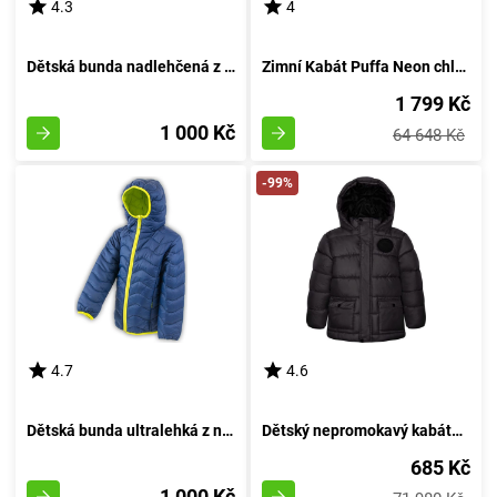
4.3
4
Dětská bunda nadlehčená z nylonu, Pidilidi, PD1087, barva vína - velikost 98 | 3 roky
Zimní Kabát Puffa Neon chlapecký, Pidilidi, PD1110-19, odstín zelena - velikost 98 | pro věk 3 let
1 799 Kč
1 000 Kč
64 648 Kč
-99%
4.7
4.6
Dětská bunda ultralehká z nylonu, Pidilidi, PD1087-04, modrá - velikost 98 | pro věk 3 roky
Dětský nepromokavý kabátek Puffa, Minoti, 11COAT 11, černý - velikost 98/104 | pro věk 3-4 roky
685 Kč
1 000 Kč