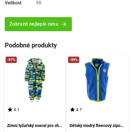
Velikost
98
Zobrazit nejlepší cenu
Podobné produkty
-97%
-99%
4.1
4.7
Zimní lyžařský overal pro chlapce, Pidilidi, PD1111-02, kluk - velikost 86 | 18 měsíců
Dětský modrý fleecový zipovací svetr pro chlapce, Pidilidi, PD1118-04, velikost 98