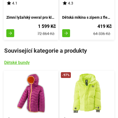
4.1
4.3
Zimní lyžařský overal pro kluka, Pidilidi, PD1104-04, azurový - velikost 98 | Věk 3 roky
Dětská mikina s zipem z fleecu, Pidilidi, PD1120-08, červená - velikost 98
1 599 Kč
419 Kč
72 864 Kč
64 336 Kč
Související kategorie a produkty
Dětské bundy
-97%