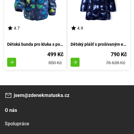
4.7
4.9
Dětská bunda pro kluka s potiskem a kapucí pro jaro/podzim, Pidilidi, PD1092-04, modrá - velikost 92/98 | 2/3let
Dětský plášť s prošívaným efektem od značky Minoti, model 16coat 7, v modrém provedení - velikost 98/104 | vhodný pro věk 3-4 let
499 Kč
790 Kč
850 Kč
76 638 Kč
jsem@zdenekmatuska.cz
O nás
Spolupráce