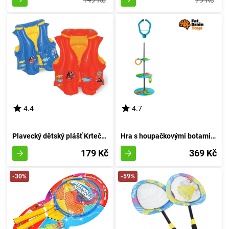
149 Kč
79 Kč
4.4
4.7
Plavecký dětský plášť Krteček 45x50 cm
Hra s houpačkovými botami Swingin' Kopyta od Fat Brain
179 Kč
369 Kč
-30%
-59%