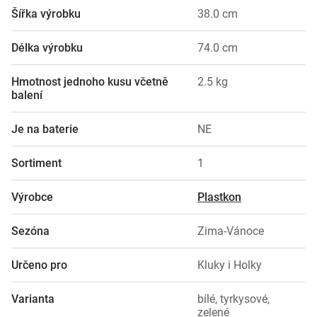
Šířka výrobku
38.0 cm
Délka výrobku
74.0 cm
Hmotnost jednoho kusu včetně
2.5 kg
balení
Je na baterie
NE
Sortiment
1
Výrobce
Plastkon
Sezóna
Zima-Vánoce
Určeno pro
Kluky i Holky
Varianta
bílé, tyrkysové,
zelené