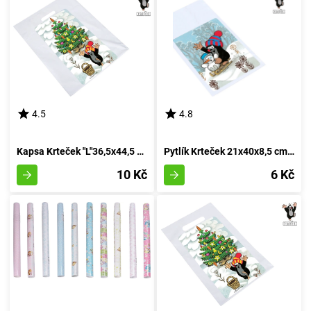
4.5
4.8
Kapsa Krteček "L"36,5x44,5 cm SVÁTKY
Pytlík Krteček 21x40x8,5 cm SVÁTKY
10 Kč
6 Kč