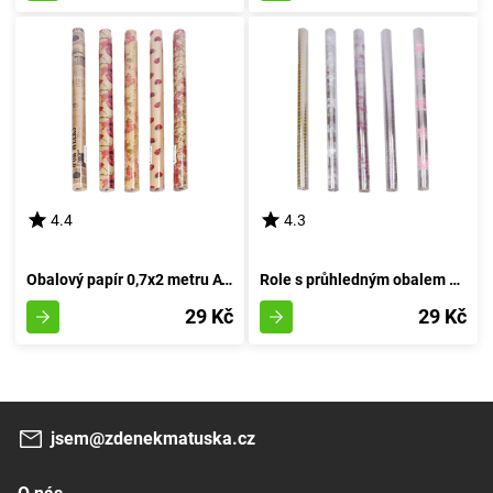
4.4
4.3
Obalový papír 0,7x2 metru AVANA MIX pro každodenní použití
Role s průhledným obalem 0,7x2 m s různými vzory
29 Kč
29 Kč
jsem@zdenekmatuska.cz