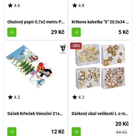
4.6
4.8
Obalový papír 0,7x2 metru PRO DĚTI - RŮZNÁ SMĚS
Krtkova kabelka "S" 20,5x34 cm SVÁTKY
29 Kč
5 Kč
-55%
4.2
4.2
Sáček Krteček Vánoční 21x40 cm
Dárkový obal velikosti L o rozměrech 38x32x12 cm od značky Celorok
20 Kč
12 Kč
44 Kč