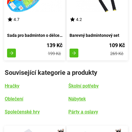
4.7
4.2
Sada pro badminton o délce 44 centimetrů
Barevný badmintonový set
139 Kč
109 Kč
199 Kč
269 Kč
Související kategorie a produkty
Hračky
Školní potřeby
Oblečení
Nábytek
Společenské hry
Párty a oslavy