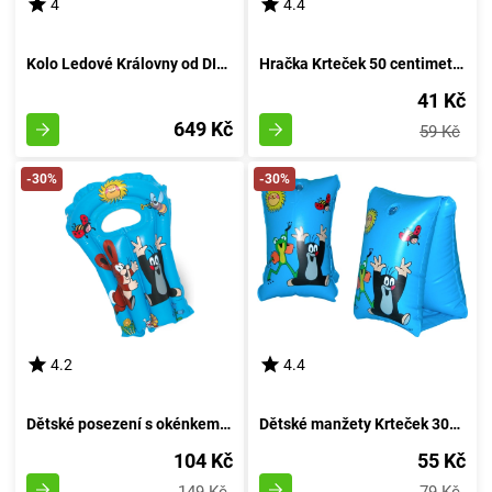
4
4.4
Kolo Ledové Královny od DINO Bikes
Hračka Krteček 50 centimetrů
41 Kč
649 Kč
59 Kč
-30%
-30%
4.2
4.4
Dětské posezení s okénkem - Krtek 52x75cm
Dětské manžety Krteček 30x15cm
104 Kč
55 Kč