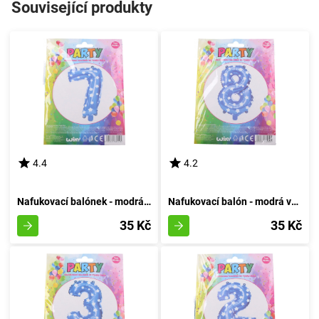
Související produkty
4.4
4.2
Nafukovací balónek - modrá sedmička
Nafukovací balón - modrá varianta číslo osm
35 Kč
35 Kč