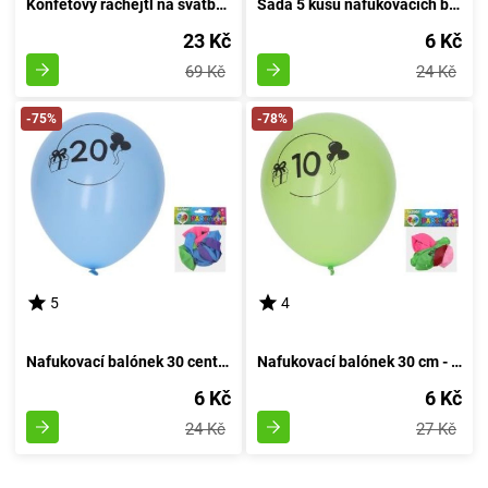
Konfetový rachejtl na svatbu, výstřelový, délka 30 cm
Sada 5 kusů nafukovacích balónků o průměru 30 cm - číslo 60
23 Kč
6 Kč
69 Kč
24 Kč
-75%
-78%
5
4
Nafukovací balónek 30 centimetrů - sada 5 kusů, s číslem 20
Nafukovací balónek 30 cm - sada 5 kusů, s číslem 10
6 Kč
6 Kč
24 Kč
27 Kč