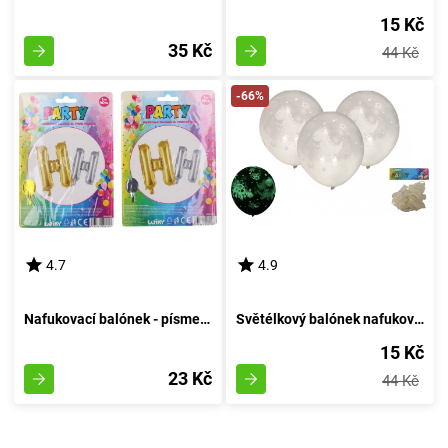
15 Kč
35 Kč
44 Kč
-66%
4.7
4.9
Nafukovací balónek - písmeno H - Vzduchový Kruh
Světélkový balónek nafukovací 30cm - sestava 6 kousků, svítící za tmy
15 Kč
23 Kč
44 Kč