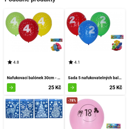
4.8
4.1
Nafukovací balónek 30cm - sada 5 kusů, s pořadovým číslem 4
Sada 5 nafukovatelných balónků o průměru 30 cm - číslo dva
25 Kč
25 Kč
-78%