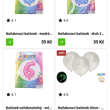
4.1
4.6
Nafukovací balónek - modrá velikost 3
Nafukovací balónek - druh 2 azurový
35 Kč
35 Kč
-66%
4.1
4.8
Balónek nafukovatelný - velikost 6, růžový
Nafukovací balónek 30cm - sada 6 kusů, s luminescencí v temnotě