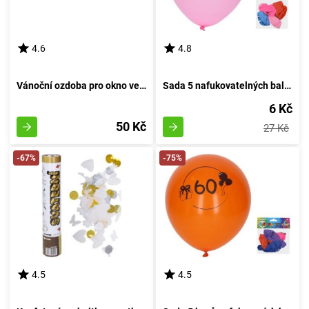
4.6
4.8
Vánoční ozdoba pro okno velikosti 41x29 cm
Sada 5 nafukovatelných balónků o průměru 30 cm, s motivem číslo 18
6 Kč
50 Kč
27 Kč
-67%
-75%
4.5
4.5