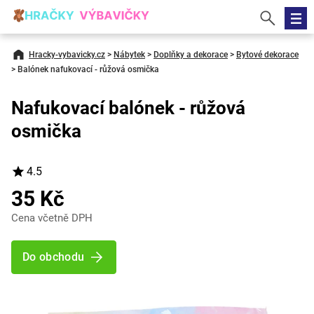
Hracky-vybavicky.cz
>
Nábytek
>
Doplňky a dekorace
>
Bytové dekorace
>
Balónek nafukovací - růžová osmička
Nafukovací balónek - růžová
osmička
4.5
35 Kč
Cena včetně DPH
Do obchodu